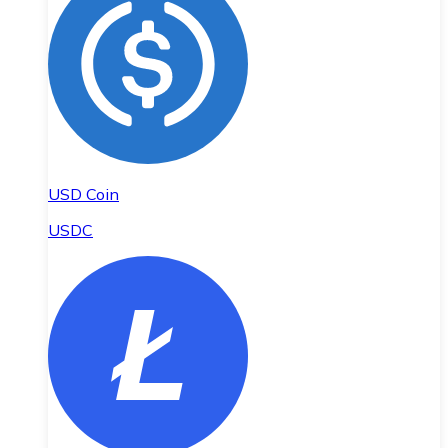
USD Coin
USDC