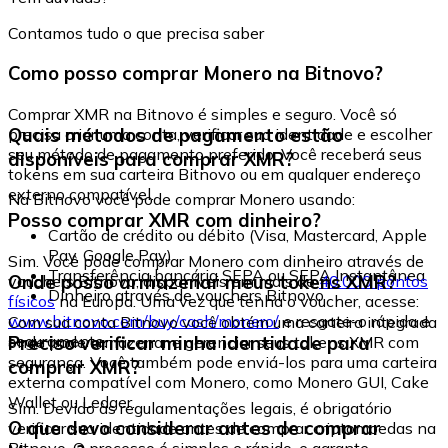
Contamos tudo o que precisa saber
Como posso comprar Monero na Bitnovo?
Comprar XMR na Bitnovo é simples e seguro. Você só
Quais métodos de pagamento estão
precisa criar uma conta, verificar sua identidade e escolher
seu método de pagamento preferido. Você receberá seus
disponíveis para comprar XMR?
tokens em sua carteira Bitnovo ou em qualquer endereço
externo compatível.
Na Bitnovo você pode comprar Monero usando:
Posso comprar XMR com dinheiro?
Cartão de crédito ou débito (Visa, Mastercard, Apple
Pay, Google Pay)
Sim. Você pode comprar Monero com dinheiro através de
Transferência bancária SEPA ou SEPA Instantânea
Onde posso armazenar meus tokens XMR?
vouchers Bitnovo, disponíveis em mais de
40.000 pontos
Dinheiro através de vouchers Bitnovo
físicos
na Europa. Uma vez que tenha o voucher, acesse:
www.bitnovo.com/buy/cash/monero/
e resgate-o rápida e
Com sua conta Bitnovo você obtém uma carteira integrada
seguramente.
Preciso verificar minha identidade para
onde pode armazenar e gerenciar seus tokens XMR com
segurança. Você também pode enviá-los para uma carteira
comprar XMR?
externa compatível com Monero, como Monero GUI, Cake
Wallet ou Ledger.
Sim. Devido às regulamentações legais, é obrigatório
O que devo considerar antes de comprar
verificar sua identidade antes de comprar criptomoedas na
Bitnovo. O processo é simples e rápido, e garante