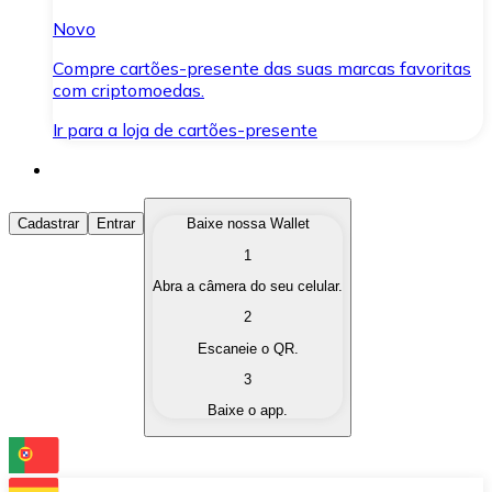
Novo
Compre cartões-presente das suas marcas favoritas
com criptomoedas.
Ir para a loja de cartões-presente
Comprar Criptomoedas
Cadastrar
Entrar
Baixe nossa Wallet
1
Compre as criptomoedas de seu interesse de forma ráp
Abra a câmera do seu celular.
Vender Criptomoedas
2
Converta suas criptomoedas em moeda fiduciária quand
Escaneie o QR.
3
Trocar (Swap)
Baixe o app.
Troque uma criptomoeda por outra instantaneamente,
Carteira Bitnovo