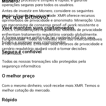
Monero?
operações seguras para todos os usuários.
Antes de investir em Monero, considere os seguintes
Por que Bitnovo?
pontos: Focado em privacidade: XMR oferece recursos
aprimorados de privacidade e anonimato. Mineração: Usa
um mecanismo de consenso proof-of-work resistente a
Você mantém suas criptomoedas
ASICs. Considerações regulatórias: Moedas de privacidade
enfrentam tratamento regulatório variado globalmente.
A forma segura e prática de ter controle total dos seus
Fungibilidade: Todas as moedas XMR são intercambiáveis
fundos e proteger suas criptomoedas.
e não rastreáveis. Entender seus recursos de privacidade e
cenário regulatório ajudará você a tomar decisões
Seguro e confiável
informadas.
Todas as nossas transações são protegidas pela
segurança informática.
O melhor preço
Com o mesmo dinheiro, você recebe mais XMR. Temos a
melhor cotação do mercado.
Rápido