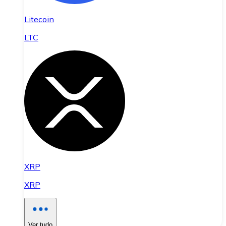
Litecoin
LTC
XRP
XRP
Ver tudo