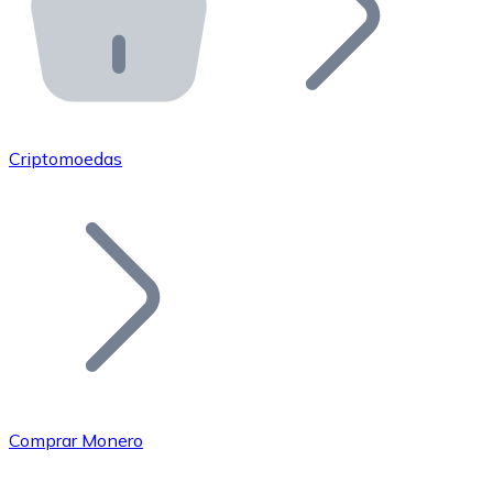
API Bitnovo
Integre nossa API no seu ecossistema.
Tornar-se Revendedor
Junte-se à nossa rede de revendedores e comercialize 
Criptomoedas
Adicionar um Token
Adicione o token do seu projeto ao nosso serviço de c
Comprar Monero