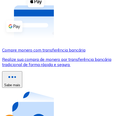
Compre criptomoedas com dinheiro e outros métodos d
Comprar com dinheiro
Transferência SEPA
Adicione fundos à sua conta Bitnovo ou faça compras d
Comprar com transferência bancária
Compre monero com transferência bancária
Cartão de crédito / débito
Realize sua compra de monero por transferência bancária
Use cartões Visa e Mastercard para comprar criptomoed
tradicional de forma rápida e segura.
Comprar com cartão
Loja - Cartões-presente
Sabe mais
Novo
Compre cartões-presente das suas marcas favoritas c
Ir para a loja de cartões-presente