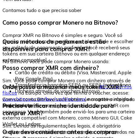
Contamos tudo o que precisa saber
Como posso comprar Monero na Bitnovo?
Comprar XMR na Bitnovo é simples e seguro. Você só
Quais métodos de pagamento estão
precisa criar uma conta, verificar sua identidade e escolher
seu método de pagamento preferido. Você receberá seus
disponíveis para comprar XMR?
tokens em sua carteira Bitnovo ou em qualquer endereço
externo compatível.
Na Bitnovo você pode comprar Monero usando:
Posso comprar XMR com dinheiro?
Cartão de crédito ou débito (Visa, Mastercard, Apple
Pay, Google Pay)
Sim. Você pode comprar Monero com dinheiro através de
Transferência bancária SEPA ou SEPA Instantânea
Onde posso armazenar meus tokens XMR?
vouchers Bitnovo, disponíveis em mais de
40.000 pontos
Dinheiro através de vouchers Bitnovo
físicos
na Europa. Uma vez que tenha o voucher, acesse:
www.bitnovo.com/buy/cash/monero/
e resgate-o rápida e
Com sua conta Bitnovo você obtém uma carteira integrada
seguramente.
Preciso verificar minha identidade para
onde pode armazenar e gerenciar seus tokens XMR com
segurança. Você também pode enviá-los para uma carteira
comprar XMR?
externa compatível com Monero, como Monero GUI, Cake
Wallet ou Ledger.
Sim. Devido às regulamentações legais, é obrigatório
O que devo considerar antes de comprar
verificar sua identidade antes de comprar criptomoedas na
Bitnovo. O processo é simples e rápido, e garante