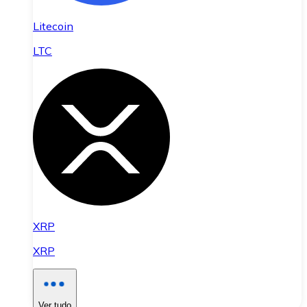
Litecoin
LTC
XRP
XRP
Ver tudo