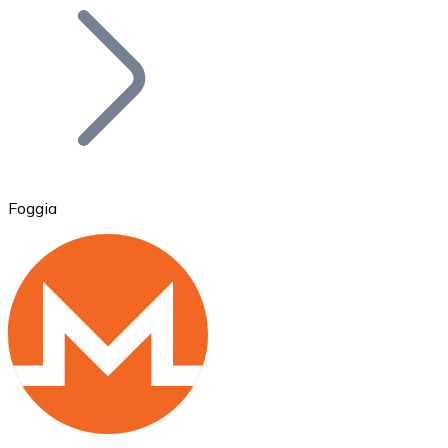
Bitcoin
BTC
Foggia
Ethereum
ETH