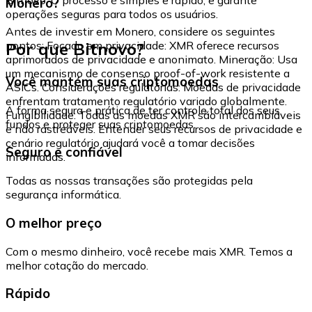
Monero?
operações seguras para todos os usuários.
Antes de investir em Monero, considere os seguintes
Por que Bitnovo?
pontos: Focado em privacidade: XMR oferece recursos
aprimorados de privacidade e anonimato. Mineração: Usa
um mecanismo de consenso proof-of-work resistente a
Você mantém suas criptomoedas
ASICs. Considerações regulatórias: Moedas de privacidade
enfrentam tratamento regulatório variado globalmente.
A forma segura e prática de ter controle total dos seus
Fungibilidade: Todas as moedas XMR são intercambiáveis
fundos e proteger suas criptomoedas.
e não rastreáveis. Entender seus recursos de privacidade e
cenário regulatório ajudará você a tomar decisões
Seguro e confiável
informadas.
Todas as nossas transações são protegidas pela
segurança informática.
O melhor preço
Com o mesmo dinheiro, você recebe mais XMR. Temos a
melhor cotação do mercado.
Rápido