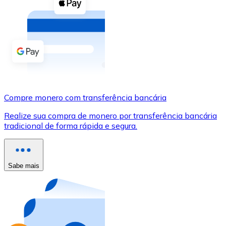
Compre criptomoedas com dinheiro e outros métodos d
Comprar com dinheiro
Transferência SEPA
Adicione fundos à sua conta Bitnovo ou faça compras d
Comprar com transferência bancária
Compre monero com transferência bancária
Cartão de crédito / débito
Realize sua compra de monero por transferência bancária
Use cartões Visa e Mastercard para comprar criptomoed
tradicional de forma rápida e segura.
Comprar com cartão
Loja - Cartões-presente
Sabe mais
Novo
Compre cartões-presente das suas marcas favoritas c
Ir para a loja de cartões-presente