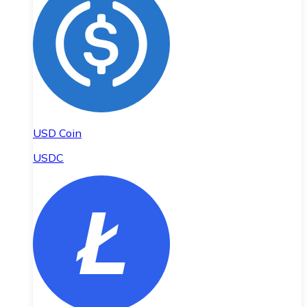
USD Coin
USDC