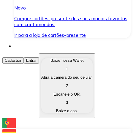
Novo
Compre cartões-presente das suas marcas favoritas
com criptomoedas.
Ir para a loja de cartões-presente
Comprar Criptomoedas
Cadastrar
Entrar
Baixe nossa Wallet
1
Compre as criptomoedas de seu interesse de forma ráp
Abra a câmera do seu celular.
Vender Criptomoedas
2
Converta suas criptomoedas em moeda fiduciária quand
Escaneie o QR.
3
Trocar (Swap)
Baixe o app.
Troque uma criptomoeda por outra instantaneamente,
Carteira Bitnovo