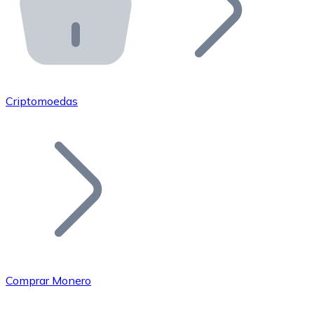
API Bitnovo
Integre nossa API no seu ecossistema.
Tornar-se Revendedor
Junte-se à nossa rede de revendedores e comercialize 
Criptomoedas
Adicionar um Token
Adicione o token do seu projeto ao nosso serviço de c
Comprar Monero