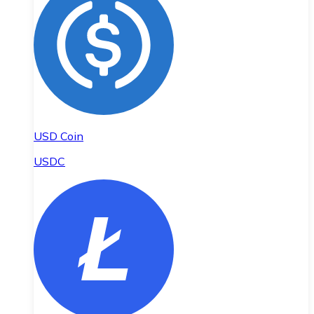
USD Coin
USDC