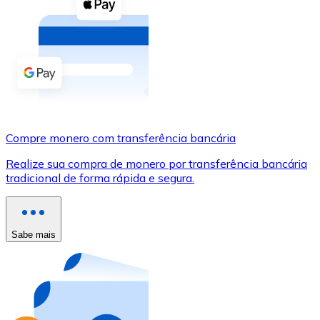
Compre criptomoedas com dinheiro e outros métodos d
Comprar com dinheiro
Transferência SEPA
Adicione fundos à sua conta Bitnovo ou faça compras d
Comprar com transferência bancária
Compre monero com transferência bancária
Cartão de crédito / débito
Realize sua compra de monero por transferência bancária
Use cartões Visa e Mastercard para comprar criptomoed
tradicional de forma rápida e segura.
Comprar com cartão
Loja - Cartões-presente
Sabe mais
Novo
Compre cartões-presente das suas marcas favoritas c
Ir para a loja de cartões-presente