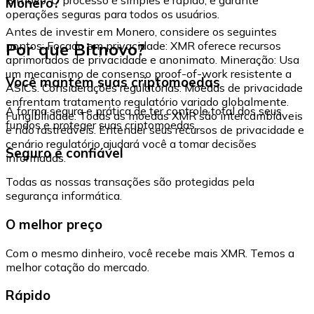
Monero?
operações seguras para todos os usuários.
Antes de investir em Monero, considere os seguintes
Por que Bitnovo?
pontos: Focado em privacidade: XMR oferece recursos
aprimorados de privacidade e anonimato. Mineração: Usa
um mecanismo de consenso proof-of-work resistente a
Você mantém suas criptomoedas
ASICs. Considerações regulatórias: Moedas de privacidade
enfrentam tratamento regulatório variado globalmente.
A forma segura e prática de ter controle total dos seus
Fungibilidade: Todas as moedas XMR são intercambiáveis
fundos e proteger suas criptomoedas.
e não rastreáveis. Entender seus recursos de privacidade e
cenário regulatório ajudará você a tomar decisões
Seguro e confiável
informadas.
Todas as nossas transações são protegidas pela
segurança informática.
O melhor preço
Com o mesmo dinheiro, você recebe mais XMR. Temos a
melhor cotação do mercado.
Rápido