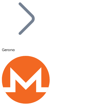
Bitcoin
BTC
Gerona
Ethereum
ETH