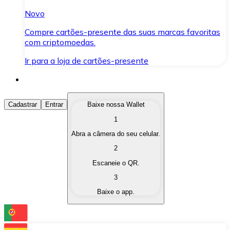
Novo
Compre cartões-presente das suas marcas favoritas
com criptomoedas.
Ir para a loja de cartões-presente
Comprar Criptomoedas
Cadastrar
Entrar
Baixe nossa Wallet
1
Compre as criptomoedas de seu interesse de forma ráp
Abra a câmera do seu celular.
Vender Criptomoedas
2
Converta suas criptomoedas em moeda fiduciária quand
Escaneie o QR.
3
Trocar (Swap)
Baixe o app.
Troque uma criptomoeda por outra instantaneamente,
Carteira Bitnovo