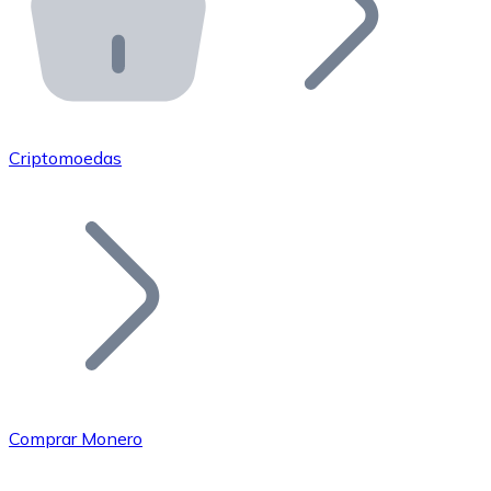
API Bitnovo
Integre nossa API no seu ecossistema.
Tornar-se Revendedor
Junte-se à nossa rede de revendedores e comercialize 
Criptomoedas
Adicionar um Token
Adicione o token do seu projeto ao nosso serviço de c
Comprar Monero