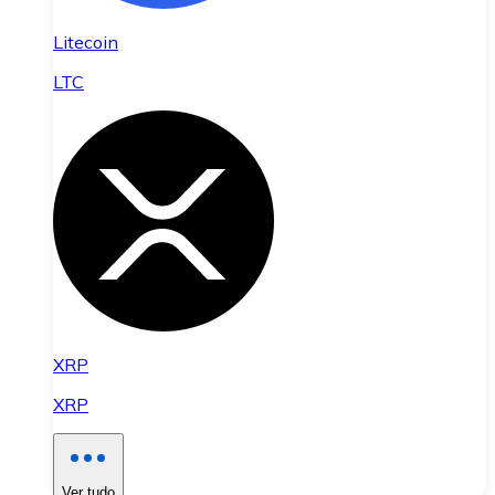
Litecoin
LTC
XRP
XRP
Ver tudo