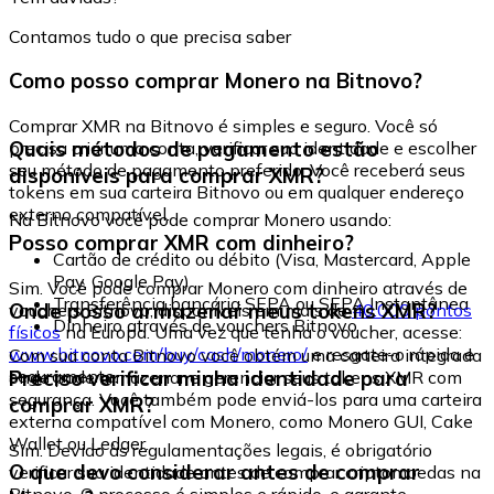
Contamos tudo o que precisa saber
Como posso comprar Monero na Bitnovo?
Comprar XMR na Bitnovo é simples e seguro. Você só
Quais métodos de pagamento estão
precisa criar uma conta, verificar sua identidade e escolher
seu método de pagamento preferido. Você receberá seus
disponíveis para comprar XMR?
tokens em sua carteira Bitnovo ou em qualquer endereço
externo compatível.
Na Bitnovo você pode comprar Monero usando:
Posso comprar XMR com dinheiro?
Cartão de crédito ou débito (Visa, Mastercard, Apple
Pay, Google Pay)
Sim. Você pode comprar Monero com dinheiro através de
Transferência bancária SEPA ou SEPA Instantânea
Onde posso armazenar meus tokens XMR?
vouchers Bitnovo, disponíveis em mais de
40.000 pontos
Dinheiro através de vouchers Bitnovo
físicos
na Europa. Uma vez que tenha o voucher, acesse:
www.bitnovo.com/buy/cash/monero/
e resgate-o rápida e
Com sua conta Bitnovo você obtém uma carteira integrada
seguramente.
Preciso verificar minha identidade para
onde pode armazenar e gerenciar seus tokens XMR com
segurança. Você também pode enviá-los para uma carteira
comprar XMR?
externa compatível com Monero, como Monero GUI, Cake
Wallet ou Ledger.
Sim. Devido às regulamentações legais, é obrigatório
O que devo considerar antes de comprar
verificar sua identidade antes de comprar criptomoedas na
Bitnovo. O processo é simples e rápido, e garante