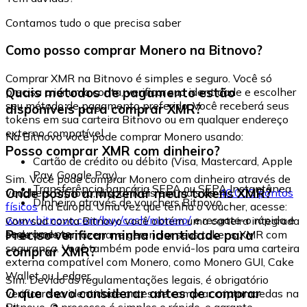
Contamos tudo o que precisa saber
Como posso comprar Monero na Bitnovo?
Comprar XMR na Bitnovo é simples e seguro. Você só
Quais métodos de pagamento estão
precisa criar uma conta, verificar sua identidade e escolher
seu método de pagamento preferido. Você receberá seus
disponíveis para comprar XMR?
tokens em sua carteira Bitnovo ou em qualquer endereço
externo compatível.
Na Bitnovo você pode comprar Monero usando:
Posso comprar XMR com dinheiro?
Cartão de crédito ou débito (Visa, Mastercard, Apple
Pay, Google Pay)
Sim. Você pode comprar Monero com dinheiro através de
Transferência bancária SEPA ou SEPA Instantânea
Onde posso armazenar meus tokens XMR?
vouchers Bitnovo, disponíveis em mais de
40.000 pontos
Dinheiro através de vouchers Bitnovo
físicos
na Europa. Uma vez que tenha o voucher, acesse:
www.bitnovo.com/buy/cash/monero/
e resgate-o rápida e
Com sua conta Bitnovo você obtém uma carteira integrada
seguramente.
Preciso verificar minha identidade para
onde pode armazenar e gerenciar seus tokens XMR com
segurança. Você também pode enviá-los para uma carteira
comprar XMR?
externa compatível com Monero, como Monero GUI, Cake
Wallet ou Ledger.
Sim. Devido às regulamentações legais, é obrigatório
O que devo considerar antes de comprar
verificar sua identidade antes de comprar criptomoedas na
Bitnovo. O processo é simples e rápido, e garante