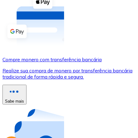
Compre criptomoedas com dinheiro e outros métodos d
Comprar com dinheiro
Transferência SEPA
Adicione fundos à sua conta Bitnovo ou faça compras d
Comprar com transferência bancária
Compre monero com transferência bancária
Cartão de crédito / débito
Realize sua compra de monero por transferência bancária
Use cartões Visa e Mastercard para comprar criptomoed
tradicional de forma rápida e segura.
Comprar com cartão
Loja - Cartões-presente
Sabe mais
Novo
Compre cartões-presente das suas marcas favoritas c
Ir para a loja de cartões-presente