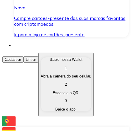
Novo
Compre cartões-presente das suas marcas favoritas
com criptomoedas.
Ir para a loja de cartões-presente
Comprar Criptomoedas
Cadastrar
Entrar
Baixe nossa Wallet
1
Compre as criptomoedas de seu interesse de forma ráp
Abra a câmera do seu celular.
Vender Criptomoedas
2
Converta suas criptomoedas em moeda fiduciária quand
Escaneie o QR.
3
Trocar (Swap)
Baixe o app.
Troque uma criptomoeda por outra instantaneamente,
Carteira Bitnovo