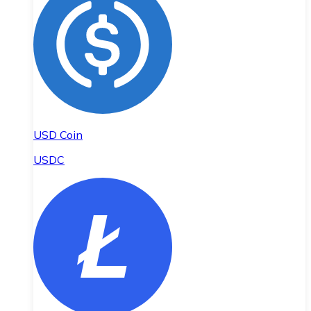
USD Coin
USDC