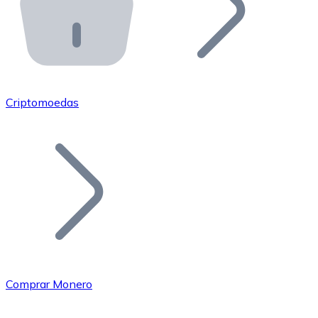
API Bitnovo
Integre nossa API no seu ecossistema.
Tornar-se Revendedor
Junte-se à nossa rede de revendedores e comercialize 
Criptomoedas
Adicionar um Token
Adicione o token do seu projeto ao nosso serviço de c
Comprar Monero