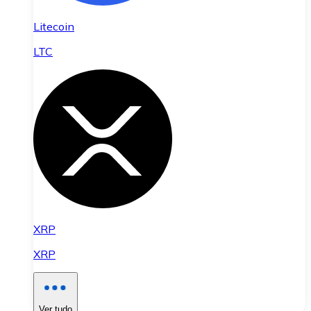
Litecoin
LTC
XRP
XRP
Ver tudo