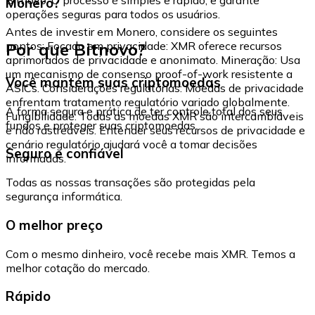
Monero?
operações seguras para todos os usuários.
Antes de investir em Monero, considere os seguintes
Por que Bitnovo?
pontos: Focado em privacidade: XMR oferece recursos
aprimorados de privacidade e anonimato. Mineração: Usa
um mecanismo de consenso proof-of-work resistente a
Você mantém suas criptomoedas
ASICs. Considerações regulatórias: Moedas de privacidade
enfrentam tratamento regulatório variado globalmente.
A forma segura e prática de ter controle total dos seus
Fungibilidade: Todas as moedas XMR são intercambiáveis
fundos e proteger suas criptomoedas.
e não rastreáveis. Entender seus recursos de privacidade e
cenário regulatório ajudará você a tomar decisões
Seguro e confiável
informadas.
Todas as nossas transações são protegidas pela
segurança informática.
O melhor preço
Com o mesmo dinheiro, você recebe mais XMR. Temos a
melhor cotação do mercado.
Rápido