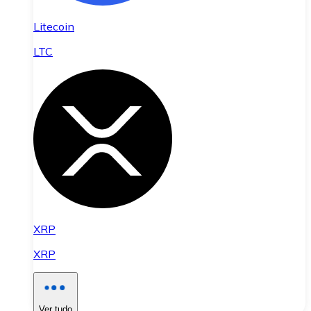
Litecoin
LTC
XRP
XRP
Ver tudo