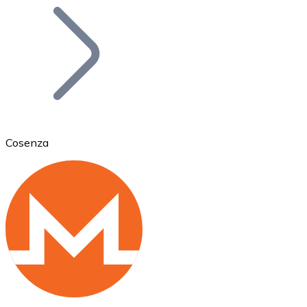
Bitcoin
BTC
Cosenza
Ethereum
ETH