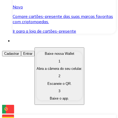
Novo
Compre cartões-presente das suas marcas favoritas
com criptomoedas.
Ir para a loja de cartões-presente
Comprar Criptomoedas
Cadastrar
Entrar
Baixe nossa Wallet
1
Compre as criptomoedas de seu interesse de forma ráp
Abra a câmera do seu celular.
Vender Criptomoedas
2
Converta suas criptomoedas em moeda fiduciária quand
Escaneie o QR.
3
Trocar (Swap)
Baixe o app.
Troque uma criptomoeda por outra instantaneamente,
Carteira Bitnovo