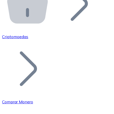
API Bitnovo
Integre nossa API no seu ecossistema.
Tornar-se Revendedor
Junte-se à nossa rede de revendedores e comercialize 
Criptomoedas
Adicionar um Token
Adicione o token do seu projeto ao nosso serviço de c
Comprar Monero