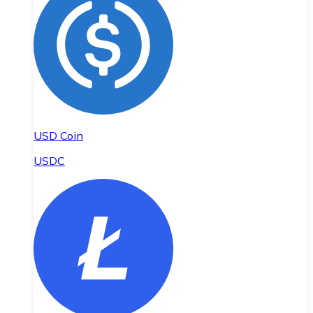
USD Coin
USDC