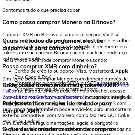
Contamos tudo o que precisa saber
Como posso comprar Monero na Bitnovo?
Comprar XMR na Bitnovo é simples e seguro. Você só
Quais métodos de pagamento estão
precisa criar uma conta, verificar sua identidade e escolher
seu método de pagamento preferido. Você receberá seus
disponíveis para comprar XMR?
tokens em sua carteira Bitnovo ou em qualquer endereço
externo compatível.
Na Bitnovo você pode comprar Monero usando:
Posso comprar XMR com dinheiro?
Cartão de crédito ou débito (Visa, Mastercard, Apple
Pay, Google Pay)
Sim. Você pode comprar Monero com dinheiro através de
Transferência bancária SEPA ou SEPA Instantânea
Onde posso armazenar meus tokens XMR?
vouchers Bitnovo, disponíveis em mais de
40.000 pontos
Dinheiro através de vouchers Bitnovo
físicos
na Europa. Uma vez que tenha o voucher, acesse:
www.bitnovo.com/buy/cash/monero/
e resgate-o rápida e
Com sua conta Bitnovo você obtém uma carteira integrada
seguramente.
Preciso verificar minha identidade para
onde pode armazenar e gerenciar seus tokens XMR com
segurança. Você também pode enviá-los para uma carteira
comprar XMR?
externa compatível com Monero, como Monero GUI, Cake
Wallet ou Ledger.
Sim. Devido às regulamentações legais, é obrigatório
O que devo considerar antes de comprar
verificar sua identidade antes de comprar criptomoedas na
Bitnovo. O processo é simples e rápido, e garante