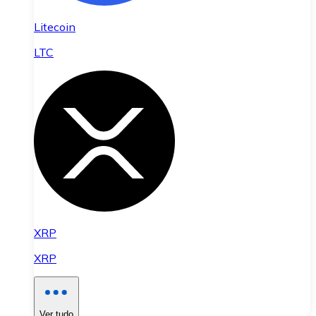
Litecoin
LTC
XRP
XRP
Ver tudo