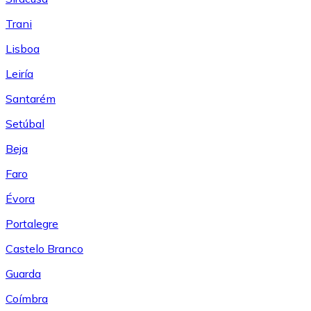
Trani
Lisboa
Leiría
Santarém
Setúbal
Beja
Faro
Évora
Portalegre
Castelo Branco
Guarda
Coímbra