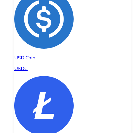
USD Coin
USDC