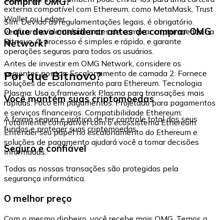
comprar OMG?
externa compatível com Ethereum, como MetaMask, Trust
Wallet ou Ledger.
Sim. Devido às regulamentações legais, é obrigatório
O que devo considerar antes de comprar OMG
verificar sua identidade antes de comprar criptomoedas na
Bitnovo. O processo é simples e rápido, e garante
Network?
operações seguras para todos os usuários.
Antes de investir em OMG Network, considere os
Por que Bitnovo?
seguintes pontos: Escalonamento de camada 2: Fornece
soluções de escalonamento para Ethereum. Tecnologia
Plasma: Usa o framework Plasma para transações mais
Você mantém suas criptomoedas
rápidas. Foco em pagamentos: Projetado para pagamentos
e serviços financeiros. Compatibilidade Ethereum:
A forma segura e prática de ter controle total dos seus
Totalmente compatível com o ecossistema Ethereum.
fundos e proteger suas criptomoedas.
Entender seu papel no escalonamento do Ethereum e
soluções de pagamento ajudará você a tomar decisões
Seguro e confiável
informadas.
Todas as nossas transações são protegidas pela
segurança informática.
O melhor preço
Com o mesmo dinheiro, você recebe mais OMG. Temos a