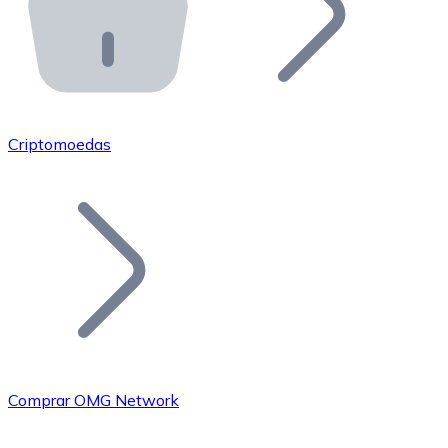
API Bitnovo
Integre nossa API no seu ecossistema.
Tornar-se Revendedor
Junte-se à nossa rede de revendedores e comercialize 
Criptomoedas
Adicionar um Token
Adicione o token do seu projeto ao nosso serviço de c
Comprar OMG Network