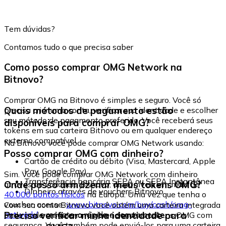
Tem dúvidas?
Contamos tudo o que precisa saber
Como posso comprar OMG Network na
Bitnovo?
Comprar OMG na Bitnovo é simples e seguro. Você só
Quais métodos de pagamento estão
precisa criar uma conta, verificar sua identidade e escolher
seu método de pagamento preferido. Você receberá seus
disponíveis para comprar OMG?
tokens em sua carteira Bitnovo ou em qualquer endereço
externo compatível.
Na Bitnovo você pode comprar OMG Network usando:
Posso comprar OMG com dinheiro?
Cartão de crédito ou débito (Visa, Mastercard, Apple
Pay, Google Pay)
Sim. Você pode comprar OMG Network com dinheiro
Transferência bancária SEPA ou SEPA Instantânea
Onde posso armazenar meus tokens OMG?
através de vouchers Bitnovo, disponíveis em mais de
Dinheiro através de vouchers Bitnovo
40.000 pontos físicos
na Europa. Uma vez que tenha o
voucher, acesse:
www.bitnovo.com/buy/cash/omg-
Com sua conta Bitnovo você obtém uma carteira integrada
network/
e resgate-o rápida e seguramente.
Preciso verificar minha identidade para
onde pode armazenar e gerenciar seus tokens OMG com
segurança. Você também pode enviá-los para uma carteira