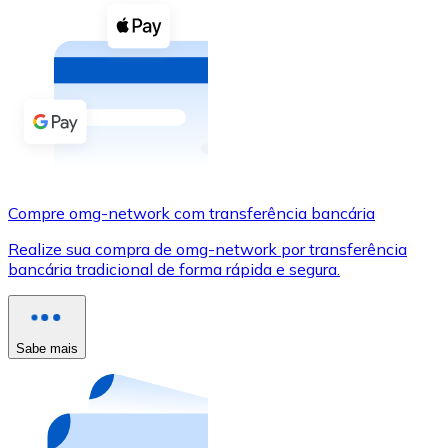
Compre criptomoedas com dinheiro e outros métodos d
Comprar com dinheiro
Transferência SEPA
Adicione fundos à sua conta Bitnovo ou faça compras d
Comprar com transferência bancária
Cartão de crédito / débito
Compre omg-network com transferência bancária
Use cartões Visa e Mastercard para comprar criptomoed
Realize sua compra de omg-network por transferência
bancária tradicional de forma rápida e segura.
Comprar com cartão
Loja - Cartões-presente
Sabe mais
Novo
Compre cartões-presente das suas marcas favoritas c
Ir para a loja de cartões-presente