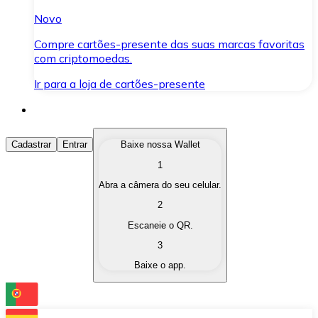
Novo
Compre cartões-presente das suas marcas favoritas
com criptomoedas.
Ir para a loja de cartões-presente
Comprar Criptomoedas
Cadastrar
Entrar
Baixe nossa Wallet
1
Compre as criptomoedas de seu interesse de forma ráp
Abra a câmera do seu celular.
Vender Criptomoedas
2
Converta suas criptomoedas em moeda fiduciária quand
Escaneie o QR.
3
Trocar (Swap)
Baixe o app.
Troque uma criptomoeda por outra instantaneamente,
Carteira Bitnovo