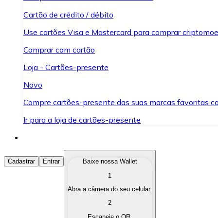
Cartão de crédito / débito
Use cartões Visa e Mastercard para comprar criptomoed
Comprar com cartão
Loja - Cartões-presente
Novo
Compre cartões-presente das suas marcas favoritas c
Ir para a loja de cartões-presente
Comprar Criptomoedas
Cadastrar
Entrar
Baixe nossa Wallet
1
Compre as criptomoedas de seu interesse de forma ráp
Abra a câmera do seu celular.
Vender Criptomoedas
2
Converta suas criptomoedas em moeda fiduciária quand
Escaneie o QR.