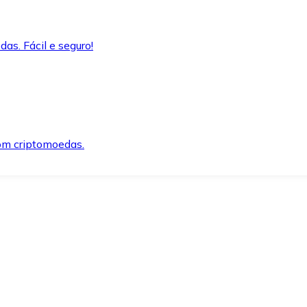
as. Fácil e seguro!
om criptomoedas.
ida e segura.
o precisar.