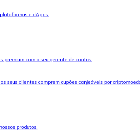
 plataformas e dApps.
s premium com o seu gerente de contas.
 os seus clientes comprem cupões canjeáveis por criptomoed
nossos produtos.