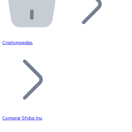
API Bitnovo
Integre nossa API no seu ecossistema.
Tornar-se Revendedor
Junte-se à nossa rede de revendedores e comercialize 
Criptomoedas
Adicionar um Token
Adicione o token do seu projeto ao nosso serviço de c
Comprar Shiba Inu