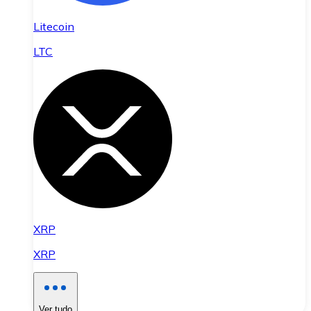
Litecoin
LTC
XRP
XRP
Ver tudo