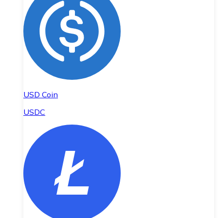
USD Coin
USDC