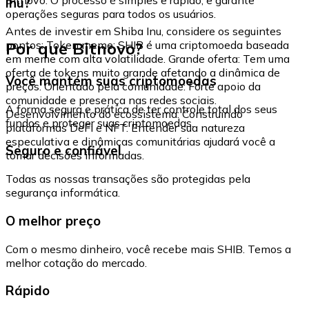
Inu?
operações seguras para todos os usuários.
Antes de investir em Shiba Inu, considere os seguintes
Por que Bitnovo?
pontos: Token meme: SHIB é uma criptomoeda baseada
em meme com alta volatilidade. Grande oferta: Tem uma
oferta de tokens muito grande afetando a dinâmica de
Você mantém suas criptomoedas
preços. Orientado pela comunidade: Forte apoio da
comunidade e presença nas redes sociais.
A forma segura e prática de ter controle total dos seus
Desenvolvimento do ecossistema: Construindo
fundos e proteger suas criptomoedas.
plataformas DeFi e NFT. Entender sua natureza
especulativa e dinâmicas comunitárias ajudará você a
Seguro e confiável
tomar decisões informadas.
Todas as nossas transações são protegidas pela
segurança informática.
O melhor preço
Com o mesmo dinheiro, você recebe mais SHIB. Temos a
melhor cotação do mercado.
Rápido