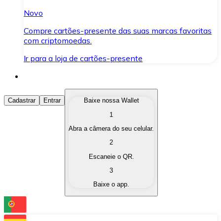
Novo
Compre cartões-presente das suas marcas favoritas
com criptomoedas.
Ir para a loja de cartões-presente
Comprar Criptomoedas
Cadastrar
Entrar
Baixe nossa Wallet
1
Compre as criptomoedas de seu interesse de forma ráp
Abra a câmera do seu celular.
Vender Criptomoedas
2
Converta suas criptomoedas em moeda fiduciária quand
Escaneie o QR.
3
Trocar (Swap)
Baixe o app.
Troque uma criptomoeda por outra instantaneamente,
Carteira Bitnovo