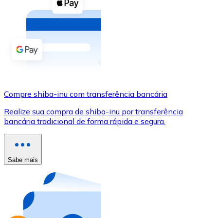
Compre criptomoedas com dinheiro e outros métodos d
Comprar com dinheiro
Transferência SEPA
Adicione fundos à sua conta Bitnovo ou faça compras d
Comprar com transferência bancária
Compre shiba-inu com transferência bancária
Cartão de crédito / débito
Realize sua compra de shiba-inu por transferência
Use cartões Visa e Mastercard para comprar criptomoed
bancária tradicional de forma rápida e segura.
Comprar com cartão
Loja - Cartões-presente
Sabe mais
Novo
Compre cartões-presente das suas marcas favoritas c
Ir para a loja de cartões-presente