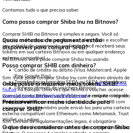
Contamos tudo o que precisa saber
Como posso comprar Shiba Inu na Bitnovo?
Comprar SHIB na Bitnovo é simples e seguro. Você só
Quais métodos de pagamento estão
precisa criar uma conta, verificar sua identidade e escolher
seu método de pagamento preferido. Você receberá seus
disponíveis para comprar SHIB?
tokens em sua carteira Bitnovo ou em qualquer endereço
externo compatível.
Na Bitnovo você pode comprar Shiba Inu usando:
Posso comprar SHIB com dinheiro?
Cartão de crédito ou débito (Visa, Mastercard, Apple
Pay, Google Pay)
Sim. Você pode comprar Shiba Inu com dinheiro através de
Transferência bancária SEPA ou SEPA Instantânea
Onde posso armazenar meus tokens SHIB?
vouchers Bitnovo, disponíveis em mais de
40.000 pontos
Dinheiro através de vouchers Bitnovo
físicos
na Europa. Uma vez que tenha o voucher, acesse:
www.bitnovo.com/buy/cash/shiba-inu/
e resgate-o rápida
Com sua conta Bitnovo você obtém uma carteira integrada
e seguramente.
Preciso verificar minha identidade para
onde pode armazenar e gerenciar seus tokens SHIB com
segurança. Você também pode enviá-los para uma carteira
comprar SHIB?
externa compatível com Ethereum, como Metamask, Trust
Wallet ou Ledger.
Sim. Devido às regulamentações legais, é obrigatório
O que devo considerar antes de comprar Shiba
verificar sua identidade antes de comprar criptomoedas na
Bitnovo. O processo é simples e rápido, e garante