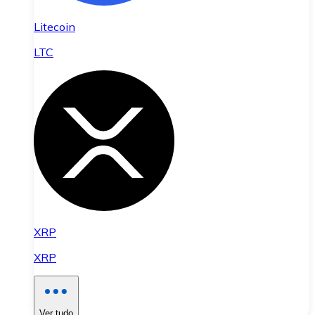
Litecoin
LTC
XRP
XRP
Ver tudo