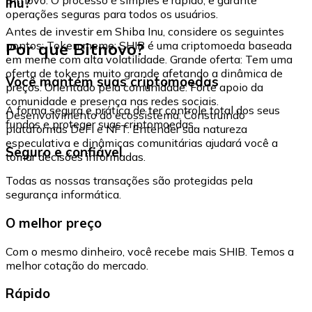
Inu?
operações seguras para todos os usuários.
Antes de investir em Shiba Inu, considere os seguintes
Por que Bitnovo?
pontos: Token meme: SHIB é uma criptomoeda baseada
em meme com alta volatilidade. Grande oferta: Tem uma
oferta de tokens muito grande afetando a dinâmica de
Você mantém suas criptomoedas
preços. Orientado pela comunidade: Forte apoio da
comunidade e presença nas redes sociais.
A forma segura e prática de ter controle total dos seus
Desenvolvimento do ecossistema: Construindo
fundos e proteger suas criptomoedas.
plataformas DeFi e NFT. Entender sua natureza
especulativa e dinâmicas comunitárias ajudará você a
Seguro e confiável
tomar decisões informadas.
Todas as nossas transações são protegidas pela
segurança informática.
O melhor preço
Com o mesmo dinheiro, você recebe mais SHIB. Temos a
melhor cotação do mercado.
Rápido