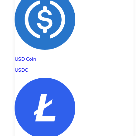
USD Coin
USDC