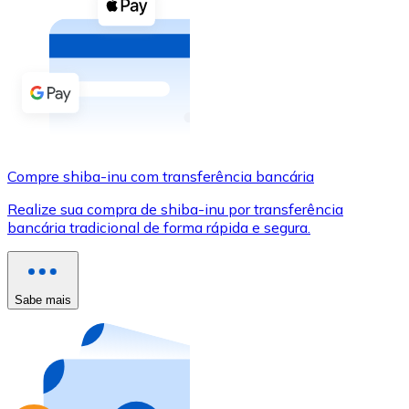
Compre criptomoedas com dinheiro e outros métodos d
Comprar com dinheiro
Transferência SEPA
Adicione fundos à sua conta Bitnovo ou faça compras d
Comprar com transferência bancária
Compre shiba-inu com transferência bancária
Cartão de crédito / débito
Realize sua compra de shiba-inu por transferência
Use cartões Visa e Mastercard para comprar criptomoed
bancária tradicional de forma rápida e segura.
Comprar com cartão
Loja - Cartões-presente
Sabe mais
Novo
Compre cartões-presente das suas marcas favoritas c
Ir para a loja de cartões-presente