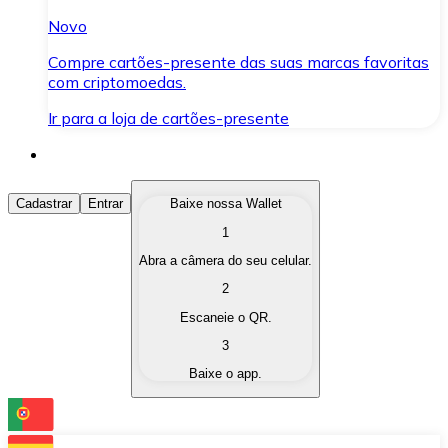
Novo
Compre cartões-presente das suas marcas favoritas
com criptomoedas.
Ir para a loja de cartões-presente
Comprar Criptomoedas
Cadastrar
Entrar
Baixe nossa Wallet
1
Compre as criptomoedas de seu interesse de forma ráp
Abra a câmera do seu celular.
Vender Criptomoedas
2
Converta suas criptomoedas em moeda fiduciária quand
Escaneie o QR.
3
Trocar (Swap)
Baixe o app.
Troque uma criptomoeda por outra instantaneamente,
Carteira Bitnovo