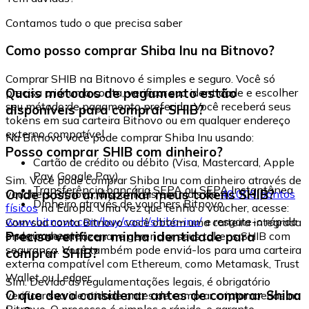
Contamos tudo o que precisa saber
Como posso comprar Shiba Inu na Bitnovo?
Comprar SHIB na Bitnovo é simples e seguro. Você só
Quais métodos de pagamento estão
precisa criar uma conta, verificar sua identidade e escolher
seu método de pagamento preferido. Você receberá seus
disponíveis para comprar SHIB?
tokens em sua carteira Bitnovo ou em qualquer endereço
externo compatível.
Na Bitnovo você pode comprar Shiba Inu usando:
Posso comprar SHIB com dinheiro?
Cartão de crédito ou débito (Visa, Mastercard, Apple
Pay, Google Pay)
Sim. Você pode comprar Shiba Inu com dinheiro através de
Transferência bancária SEPA ou SEPA Instantânea
Onde posso armazenar meus tokens SHIB?
vouchers Bitnovo, disponíveis em mais de
40.000 pontos
Dinheiro através de vouchers Bitnovo
físicos
na Europa. Uma vez que tenha o voucher, acesse:
www.bitnovo.com/buy/cash/shiba-inu/
e resgate-o rápida
Com sua conta Bitnovo você obtém uma carteira integrada
e seguramente.
Preciso verificar minha identidade para
onde pode armazenar e gerenciar seus tokens SHIB com
segurança. Você também pode enviá-los para uma carteira
comprar SHIB?
externa compatível com Ethereum, como Metamask, Trust
Wallet ou Ledger.
Sim. Devido às regulamentações legais, é obrigatório
O que devo considerar antes de comprar Shiba
verificar sua identidade antes de comprar criptomoedas na
Bitnovo. O processo é simples e rápido, e garante