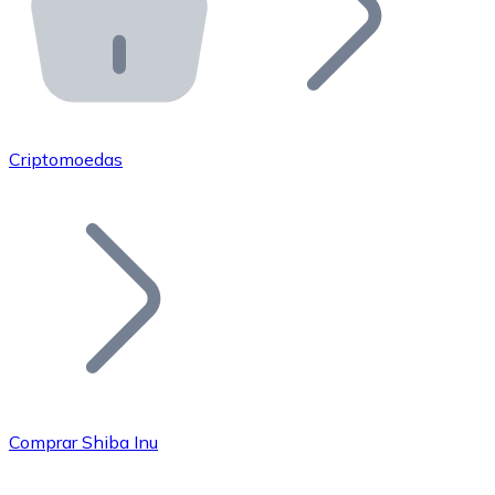
API Bitnovo
Integre nossa API no seu ecossistema.
Tornar-se Revendedor
Junte-se à nossa rede de revendedores e comercialize 
Criptomoedas
Adicionar um Token
Adicione o token do seu projeto ao nosso serviço de c
Comprar Shiba Inu