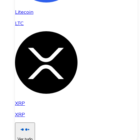
Litecoin
LTC
XRP
XRP
Ver tudo