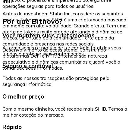
Inu?
operações seguras para todos os usuários.
Antes de investir em Shiba Inu, considere os seguintes
Por que Bitnovo?
pontos: Token meme: SHIB é uma criptomoeda baseada
em meme com alta volatilidade. Grande oferta: Tem uma
oferta de tokens muito grande afetando a dinâmica de
Você mantém suas criptomoedas
preços. Orientado pela comunidade: Forte apoio da
comunidade e presença nas redes sociais.
A forma segura e prática de ter controle total dos seus
Desenvolvimento do ecossistema: Construindo
fundos e proteger suas criptomoedas.
plataformas DeFi e NFT. Entender sua natureza
especulativa e dinâmicas comunitárias ajudará você a
Seguro e confiável
tomar decisões informadas.
Todas as nossas transações são protegidas pela
segurança informática.
O melhor preço
Com o mesmo dinheiro, você recebe mais SHIB. Temos a
melhor cotação do mercado.
Rápido