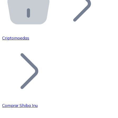
API Bitnovo
Integre nossa API no seu ecossistema.
Tornar-se Revendedor
Junte-se à nossa rede de revendedores e comercialize 
Criptomoedas
Adicionar um Token
Adicione o token do seu projeto ao nosso serviço de c
Comprar Shiba Inu