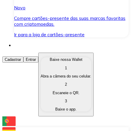
Novo
Compre cartões-presente das suas marcas favoritas
com criptomoedas.
Ir para a loja de cartões-presente
Comprar Criptomoedas
Cadastrar
Entrar
Baixe nossa Wallet
1
Compre as criptomoedas de seu interesse de forma ráp
Abra a câmera do seu celular.
Vender Criptomoedas
2
Converta suas criptomoedas em moeda fiduciária quand
Escaneie o QR.
3
Trocar (Swap)
Baixe o app.
Troque uma criptomoeda por outra instantaneamente,
Carteira Bitnovo