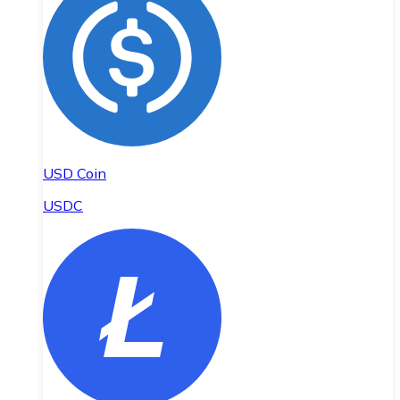
USD Coin
USDC