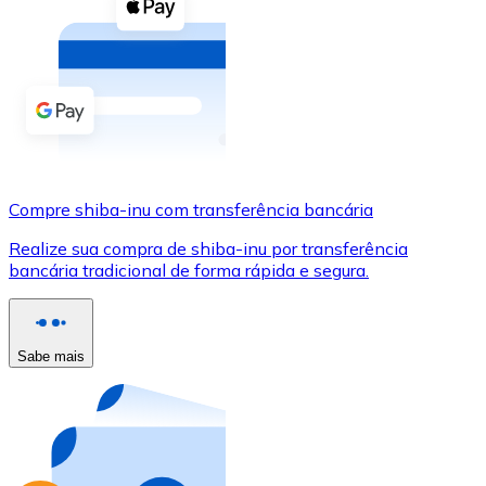
Compre criptomoedas com dinheiro e outros métodos d
Comprar com dinheiro
Transferência SEPA
Adicione fundos à sua conta Bitnovo ou faça compras d
Comprar com transferência bancária
Compre shiba-inu com transferência bancária
Cartão de crédito / débito
Realize sua compra de shiba-inu por transferência
Use cartões Visa e Mastercard para comprar criptomoed
bancária tradicional de forma rápida e segura.
Comprar com cartão
Loja - Cartões-presente
Sabe mais
Novo
Compre cartões-presente das suas marcas favoritas c
Ir para a loja de cartões-presente