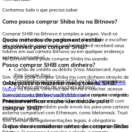
Contamos tudo o que precisa saber
Como posso comprar Shiba Inu na Bitnovo?
Comprar SHIB na Bitnovo é simples e seguro. Você só
Quais métodos de pagamento estão
precisa criar uma conta, verificar sua identidade e escolher
seu método de pagamento preferido. Você receberá seus
disponíveis para comprar SHIB?
tokens em sua carteira Bitnovo ou em qualquer endereço
externo compatível.
Na Bitnovo você pode comprar Shiba Inu usando:
Posso comprar SHIB com dinheiro?
Cartão de crédito ou débito (Visa, Mastercard, Apple
Pay, Google Pay)
Sim. Você pode comprar Shiba Inu com dinheiro através de
Transferência bancária SEPA ou SEPA Instantânea
Onde posso armazenar meus tokens SHIB?
vouchers Bitnovo, disponíveis em mais de
40.000 pontos
Dinheiro através de vouchers Bitnovo
físicos
na Europa. Uma vez que tenha o voucher, acesse:
www.bitnovo.com/buy/cash/shiba-inu/
e resgate-o rápida
Com sua conta Bitnovo você obtém uma carteira integrada
e seguramente.
Preciso verificar minha identidade para
onde pode armazenar e gerenciar seus tokens SHIB com
segurança. Você também pode enviá-los para uma carteira
comprar SHIB?
externa compatível com Ethereum, como Metamask, Trust
Wallet ou Ledger.
Sim. Devido às regulamentações legais, é obrigatório
O que devo considerar antes de comprar Shiba
verificar sua identidade antes de comprar criptomoedas na
Bitnovo. O processo é simples e rápido, e garante