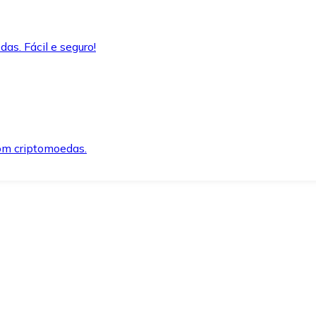
as. Fácil e seguro!
om criptomoedas.
ida e segura.
o precisar.