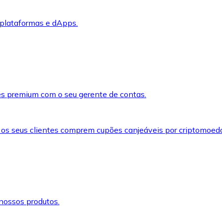
 plataformas e dApps.
s premium com o seu gerente de contas.
 os seus clientes comprem cupões canjeáveis por criptomoed
nossos produtos.