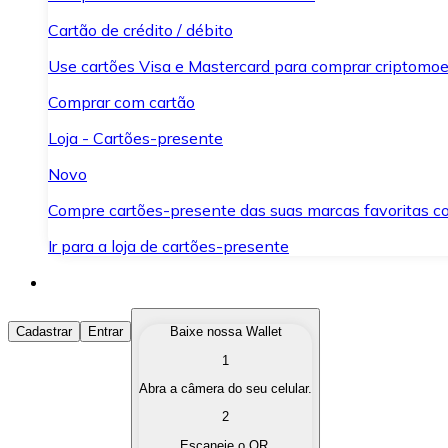
Cartão de crédito / débito
Use cartões Visa e Mastercard para comprar criptomoed
Comprar com cartão
Loja - Cartões-presente
Novo
Compre cartões-presente das suas marcas favoritas c
Ir para a loja de cartões-presente
Comprar Criptomoedas
Cadastrar
Entrar
Baixe nossa Wallet
1
Compre as criptomoedas de seu interesse de forma ráp
Abra a câmera do seu celular.
Vender Criptomoedas
2
Converta suas criptomoedas em moeda fiduciária quand
Escaneie o QR.