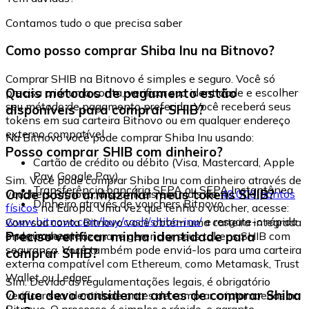
Contamos tudo o que precisa saber
Como posso comprar Shiba Inu na Bitnovo?
Comprar SHIB na Bitnovo é simples e seguro. Você só
Quais métodos de pagamento estão
precisa criar uma conta, verificar sua identidade e escolher
seu método de pagamento preferido. Você receberá seus
disponíveis para comprar SHIB?
tokens em sua carteira Bitnovo ou em qualquer endereço
externo compatível.
Na Bitnovo você pode comprar Shiba Inu usando:
Posso comprar SHIB com dinheiro?
Cartão de crédito ou débito (Visa, Mastercard, Apple
Pay, Google Pay)
Sim. Você pode comprar Shiba Inu com dinheiro através de
Transferência bancária SEPA ou SEPA Instantânea
Onde posso armazenar meus tokens SHIB?
vouchers Bitnovo, disponíveis em mais de
40.000 pontos
Dinheiro através de vouchers Bitnovo
físicos
na Europa. Uma vez que tenha o voucher, acesse:
www.bitnovo.com/buy/cash/shiba-inu/
e resgate-o rápida
Com sua conta Bitnovo você obtém uma carteira integrada
e seguramente.
Preciso verificar minha identidade para
onde pode armazenar e gerenciar seus tokens SHIB com
segurança. Você também pode enviá-los para uma carteira
comprar SHIB?
externa compatível com Ethereum, como Metamask, Trust
Wallet ou Ledger.
Sim. Devido às regulamentações legais, é obrigatório
O que devo considerar antes de comprar Shiba
verificar sua identidade antes de comprar criptomoedas na
Bitnovo. O processo é simples e rápido, e garante