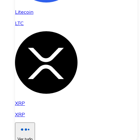
Litecoin
LTC
XRP
XRP
Ver tudo