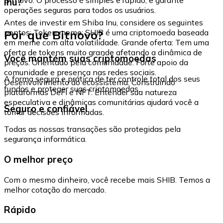
Inu?
operações seguras para todos os usuários.
Antes de investir em Shiba Inu, considere os seguintes
Por que Bitnovo?
pontos: Token meme: SHIB é uma criptomoeda baseada
em meme com alta volatilidade. Grande oferta: Tem uma
oferta de tokens muito grande afetando a dinâmica de
Você mantém suas criptomoedas
preços. Orientado pela comunidade: Forte apoio da
comunidade e presença nas redes sociais.
A forma segura e prática de ter controle total dos seus
Desenvolvimento do ecossistema: Construindo
fundos e proteger suas criptomoedas.
plataformas DeFi e NFT. Entender sua natureza
especulativa e dinâmicas comunitárias ajudará você a
Seguro e confiável
tomar decisões informadas.
Todas as nossas transações são protegidas pela
segurança informática.
O melhor preço
Com o mesmo dinheiro, você recebe mais SHIB. Temos a
melhor cotação do mercado.
Rápido