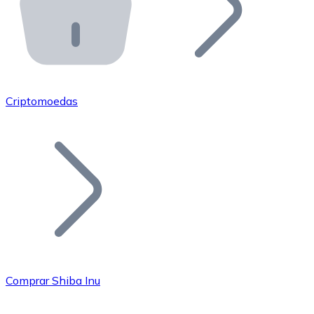
API Bitnovo
Integre nossa API no seu ecossistema.
Tornar-se Revendedor
Junte-se à nossa rede de revendedores e comercialize 
Criptomoedas
Adicionar um Token
Adicione o token do seu projeto ao nosso serviço de c
Comprar Shiba Inu