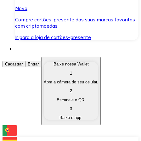
Novo
Compre cartões-presente das suas marcas favoritas
com criptomoedas.
Ir para a loja de cartões-presente
Comprar Criptomoedas
Cadastrar
Entrar
Baixe nossa Wallet
1
Compre as criptomoedas de seu interesse de forma ráp
Abra a câmera do seu celular.
Vender Criptomoedas
2
Converta suas criptomoedas em moeda fiduciária quand
Escaneie o QR.
3
Trocar (Swap)
Baixe o app.
Troque uma criptomoeda por outra instantaneamente,
Carteira Bitnovo