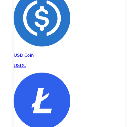
USD Coin
USDC