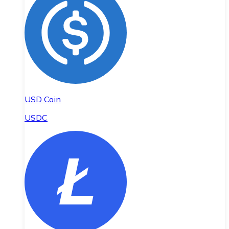
USD Coin
USDC