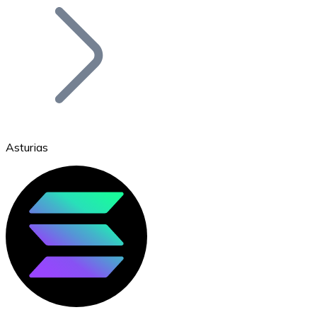
Bitcoin
BTC
Asturias
Ethereum
ETH