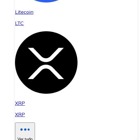
Litecoin
LTC
XRP
XRP
Ver tudo