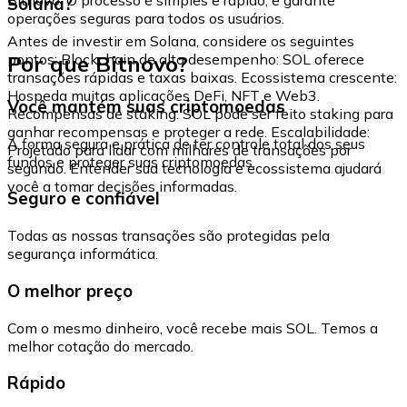
Solana?
operações seguras para todos os usuários.
Antes de investir em Solana, considere os seguintes
Por que Bitnovo?
pontos: Blockchain de alto desempenho: SOL oferece
transações rápidas e taxas baixas. Ecossistema crescente:
Hospeda muitas aplicações DeFi, NFT e Web3.
Você mantém suas criptomoedas
Recompensas de staking: SOL pode ser feito staking para
ganhar recompensas e proteger a rede. Escalabilidade:
A forma segura e prática de ter controle total dos seus
Projetado para lidar com milhares de transações por
fundos e proteger suas criptomoedas.
segundo. Entender sua tecnologia e ecossistema ajudará
você a tomar decisões informadas.
Seguro e confiável
Todas as nossas transações são protegidas pela
segurança informática.
O melhor preço
Com o mesmo dinheiro, você recebe mais SOL. Temos a
melhor cotação do mercado.
Rápido