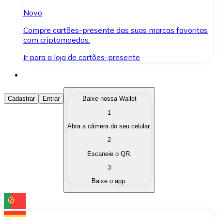
Novo
Compre cartões-presente das suas marcas favoritas
com criptomoedas.
Ir para a loja de cartões-presente
Comprar Criptomoedas
Cadastrar
Entrar
Baixe nossa Wallet
1
Compre as criptomoedas de seu interesse de forma ráp
Abra a câmera do seu celular.
Vender Criptomoedas
2
Converta suas criptomoedas em moeda fiduciária quand
Escaneie o QR.
3
Trocar (Swap)
Baixe o app.
Troque uma criptomoeda por outra instantaneamente,
Carteira Bitnovo