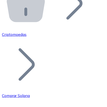
API Bitnovo
Integre nossa API no seu ecossistema.
Tornar-se Revendedor
Junte-se à nossa rede de revendedores e comercialize 
Criptomoedas
Adicionar um Token
Adicione o token do seu projeto ao nosso serviço de c
Comprar Solana