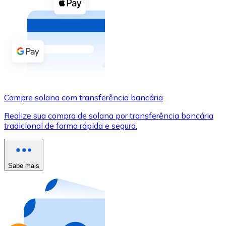
Compre criptomoedas com dinheiro e outros métodos d
Comprar com dinheiro
Transferência SEPA
Adicione fundos à sua conta Bitnovo ou faça compras d
Comprar com transferência bancária
Compre solana com transferência bancária
Cartão de crédito / débito
Realize sua compra de solana por transferência bancária
Use cartões Visa e Mastercard para comprar criptomoed
tradicional de forma rápida e segura.
Comprar com cartão
Loja - Cartões-presente
Sabe mais
Novo
Compre cartões-presente das suas marcas favoritas c
Ir para a loja de cartões-presente