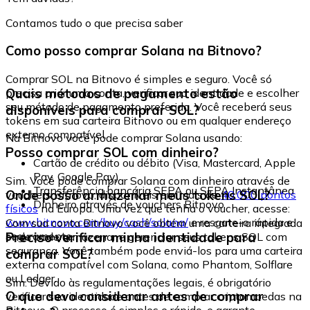
Contamos tudo o que precisa saber
Como posso comprar Solana na Bitnovo?
Comprar SOL na Bitnovo é simples e seguro. Você só
Quais métodos de pagamento estão
precisa criar uma conta, verificar sua identidade e escolher
seu método de pagamento preferido. Você receberá seus
disponíveis para comprar SOL?
tokens em sua carteira Bitnovo ou em qualquer endereço
externo compatível.
Na Bitnovo você pode comprar Solana usando:
Posso comprar SOL com dinheiro?
Cartão de crédito ou débito (Visa, Mastercard, Apple
Pay, Google Pay)
Sim. Você pode comprar Solana com dinheiro através de
Transferência bancária SEPA ou SEPA Instantânea
Onde posso armazenar meus tokens SOL?
vouchers Bitnovo, disponíveis em mais de
40.000 pontos
Dinheiro através de vouchers Bitnovo
físicos
na Europa. Uma vez que tenha o voucher, acesse:
www.bitnovo.com/buy/cash/solana/
e resgate-o rápida e
Com sua conta Bitnovo você obtém uma carteira integrada
seguramente.
Preciso verificar minha identidade para
onde pode armazenar e gerenciar seus tokens SOL com
segurança. Você também pode enviá-los para uma carteira
comprar SOL?
externa compatível com Solana, como Phantom, Solflare
ou Ledger.
Sim. Devido às regulamentações legais, é obrigatório
O que devo considerar antes de comprar
verificar sua identidade antes de comprar criptomoedas na
Bitnovo. O processo é simples e rápido, e garante