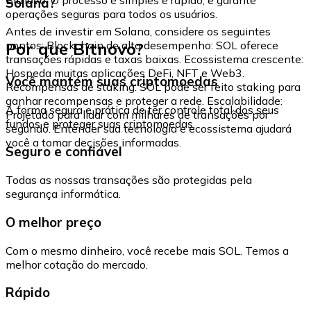
Solana?
operações seguras para todos os usuários.
Antes de investir em Solana, considere os seguintes
Por que Bitnovo?
pontos: Blockchain de alto desempenho: SOL oferece
transações rápidas e taxas baixas. Ecossistema crescente:
Hospeda muitas aplicações DeFi, NFT e Web3.
Você mantém suas criptomoedas
Recompensas de staking: SOL pode ser feito staking para
ganhar recompensas e proteger a rede. Escalabilidade:
A forma segura e prática de ter controle total dos seus
Projetado para lidar com milhares de transações por
fundos e proteger suas criptomoedas.
segundo. Entender sua tecnologia e ecossistema ajudará
você a tomar decisões informadas.
Seguro e confiável
Todas as nossas transações são protegidas pela
segurança informática.
O melhor preço
Com o mesmo dinheiro, você recebe mais SOL. Temos a
melhor cotação do mercado.
Rápido