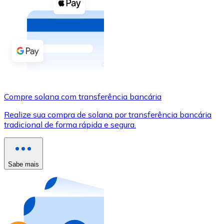
Compre criptomoedas com dinheiro e outros métodos d
Comprar com dinheiro
Transferência SEPA
Adicione fundos à sua conta Bitnovo ou faça compras d
Comprar com transferência bancária
Compre solana com transferência bancária
Cartão de crédito / débito
Realize sua compra de solana por transferência bancária
Use cartões Visa e Mastercard para comprar criptomoed
tradicional de forma rápida e segura.
Comprar com cartão
Loja - Cartões-presente
Sabe mais
Novo
Compre cartões-presente das suas marcas favoritas c
Ir para a loja de cartões-presente