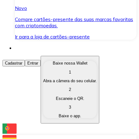
Novo
Compre cartões-presente das suas marcas favoritas
com criptomoedas.
Ir para a loja de cartões-presente
Comprar Criptomoedas
Cadastrar
Entrar
Baixe nossa Wallet
1
Compre as criptomoedas de seu interesse de forma ráp
Abra a câmera do seu celular.
Vender Criptomoedas
2
Converta suas criptomoedas em moeda fiduciária quand
Escaneie o QR.
3
Trocar (Swap)
Baixe o app.
Troque uma criptomoeda por outra instantaneamente,
Carteira Bitnovo