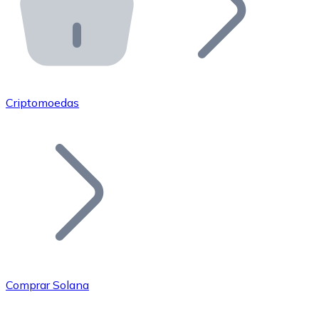
API Bitnovo
Integre nossa API no seu ecossistema.
Tornar-se Revendedor
Junte-se à nossa rede de revendedores e comercialize 
Criptomoedas
Adicionar um Token
Adicione o token do seu projeto ao nosso serviço de c
Comprar Solana