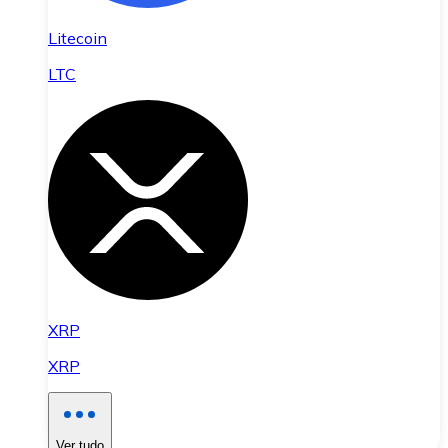
Litecoin
LTC
XRP
XRP
Ver tudo