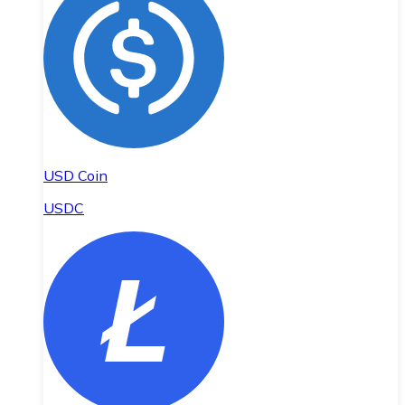
USD Coin
USDC