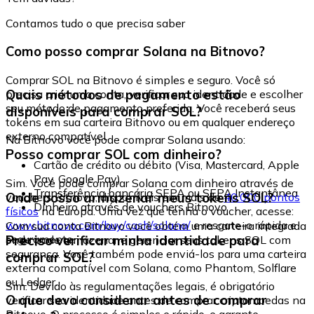
Contamos tudo o que precisa saber
Como posso comprar Solana na Bitnovo?
Comprar SOL na Bitnovo é simples e seguro. Você só
Quais métodos de pagamento estão
precisa criar uma conta, verificar sua identidade e escolher
seu método de pagamento preferido. Você receberá seus
disponíveis para comprar SOL?
tokens em sua carteira Bitnovo ou em qualquer endereço
externo compatível.
Na Bitnovo você pode comprar Solana usando:
Posso comprar SOL com dinheiro?
Cartão de crédito ou débito (Visa, Mastercard, Apple
Pay, Google Pay)
Sim. Você pode comprar Solana com dinheiro através de
Transferência bancária SEPA ou SEPA Instantânea
Onde posso armazenar meus tokens SOL?
vouchers Bitnovo, disponíveis em mais de
40.000 pontos
Dinheiro através de vouchers Bitnovo
físicos
na Europa. Uma vez que tenha o voucher, acesse:
www.bitnovo.com/buy/cash/solana/
e resgate-o rápida e
Com sua conta Bitnovo você obtém uma carteira integrada
seguramente.
Preciso verificar minha identidade para
onde pode armazenar e gerenciar seus tokens SOL com
segurança. Você também pode enviá-los para uma carteira
comprar SOL?
externa compatível com Solana, como Phantom, Solflare
ou Ledger.
Sim. Devido às regulamentações legais, é obrigatório
O que devo considerar antes de comprar
verificar sua identidade antes de comprar criptomoedas na
Bitnovo. O processo é simples e rápido, e garante