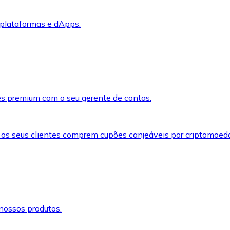
 plataformas e dApps.
s premium com o seu gerente de contas.
 os seus clientes comprem cupões canjeáveis por criptomoed
nossos produtos.