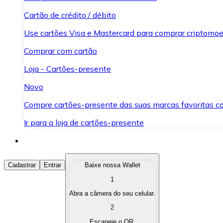
Cartão de crédito / débito
Use cartões Visa e Mastercard para comprar criptomoed
Comprar com cartão
Loja - Cartões-presente
Novo
Compre cartões-presente das suas marcas favoritas c
Ir para a loja de cartões-presente
Comprar Criptomoedas
Cadastrar
Entrar
Baixe nossa Wallet
1
Compre as criptomoedas de seu interesse de forma ráp
Abra a câmera do seu celular.
Vender Criptomoedas
2
Converta suas criptomoedas em moeda fiduciária quand
Escaneie o QR.