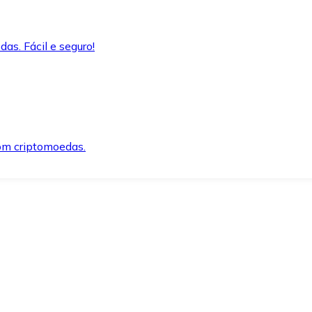
as. Fácil e seguro!
om criptomoedas.
ida e segura.
o precisar.