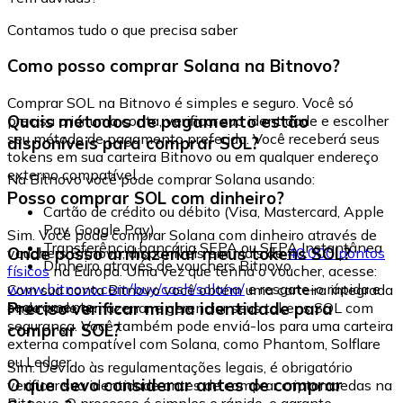
Contamos tudo o que precisa saber
Como posso comprar Solana na Bitnovo?
Comprar SOL na Bitnovo é simples e seguro. Você só
Quais métodos de pagamento estão
precisa criar uma conta, verificar sua identidade e escolher
seu método de pagamento preferido. Você receberá seus
disponíveis para comprar SOL?
tokens em sua carteira Bitnovo ou em qualquer endereço
externo compatível.
Na Bitnovo você pode comprar Solana usando:
Posso comprar SOL com dinheiro?
Cartão de crédito ou débito (Visa, Mastercard, Apple
Pay, Google Pay)
Sim. Você pode comprar Solana com dinheiro através de
Transferência bancária SEPA ou SEPA Instantânea
Onde posso armazenar meus tokens SOL?
vouchers Bitnovo, disponíveis em mais de
40.000 pontos
Dinheiro através de vouchers Bitnovo
físicos
na Europa. Uma vez que tenha o voucher, acesse:
www.bitnovo.com/buy/cash/solana/
e resgate-o rápida e
Com sua conta Bitnovo você obtém uma carteira integrada
seguramente.
Preciso verificar minha identidade para
onde pode armazenar e gerenciar seus tokens SOL com
segurança. Você também pode enviá-los para uma carteira
comprar SOL?
externa compatível com Solana, como Phantom, Solflare
ou Ledger.
Sim. Devido às regulamentações legais, é obrigatório
O que devo considerar antes de comprar
verificar sua identidade antes de comprar criptomoedas na
Bitnovo. O processo é simples e rápido, e garante