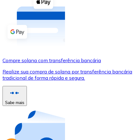
Compre criptomoedas com dinheiro e outros métodos d
Comprar com dinheiro
Transferência SEPA
Adicione fundos à sua conta Bitnovo ou faça compras d
Comprar com transferência bancária
Compre solana com transferência bancária
Cartão de crédito / débito
Realize sua compra de solana por transferência bancária
Use cartões Visa e Mastercard para comprar criptomoed
tradicional de forma rápida e segura.
Comprar com cartão
Loja - Cartões-presente
Sabe mais
Novo
Compre cartões-presente das suas marcas favoritas c
Ir para a loja de cartões-presente