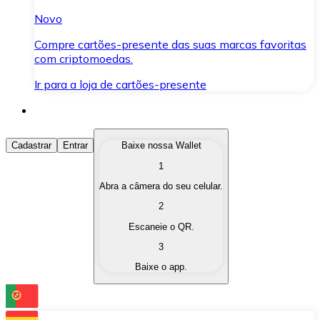
Novo
Compre cartões-presente das suas marcas favoritas
com criptomoedas.
Ir para a loja de cartões-presente
Comprar Criptomoedas
Cadastrar
Entrar
Baixe nossa Wallet
1
Compre as criptomoedas de seu interesse de forma ráp
Abra a câmera do seu celular.
Vender Criptomoedas
2
Converta suas criptomoedas em moeda fiduciária quand
Escaneie o QR.
3
Trocar (Swap)
Baixe o app.
Troque uma criptomoeda por outra instantaneamente,
Carteira Bitnovo