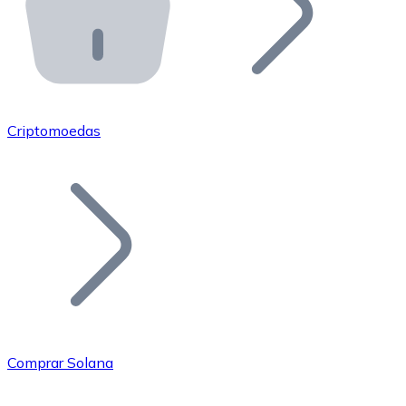
API Bitnovo
Integre nossa API no seu ecossistema.
Tornar-se Revendedor
Junte-se à nossa rede de revendedores e comercialize 
Criptomoedas
Adicionar um Token
Adicione o token do seu projeto ao nosso serviço de c
Comprar Solana