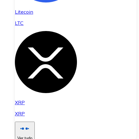
Litecoin
LTC
XRP
XRP
Ver tudo