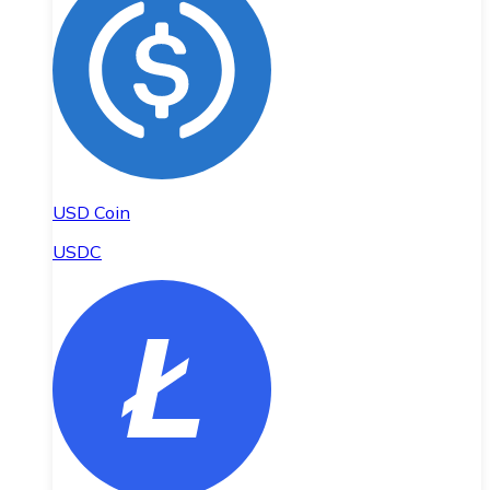
USD Coin
USDC