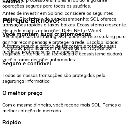
Solana?
operações seguras para todos os usuários.
Antes de investir em Solana, considere os seguintes
Por que Bitnovo?
pontos: Blockchain de alto desempenho: SOL oferece
transações rápidas e taxas baixas. Ecossistema crescente:
Hospeda muitas aplicações DeFi, NFT e Web3.
Você mantém suas criptomoedas
Recompensas de staking: SOL pode ser feito staking para
ganhar recompensas e proteger a rede. Escalabilidade:
A forma segura e prática de ter controle total dos seus
Projetado para lidar com milhares de transações por
fundos e proteger suas criptomoedas.
segundo. Entender sua tecnologia e ecossistema ajudará
você a tomar decisões informadas.
Seguro e confiável
Todas as nossas transações são protegidas pela
segurança informática.
O melhor preço
Com o mesmo dinheiro, você recebe mais SOL. Temos a
melhor cotação do mercado.
Rápido