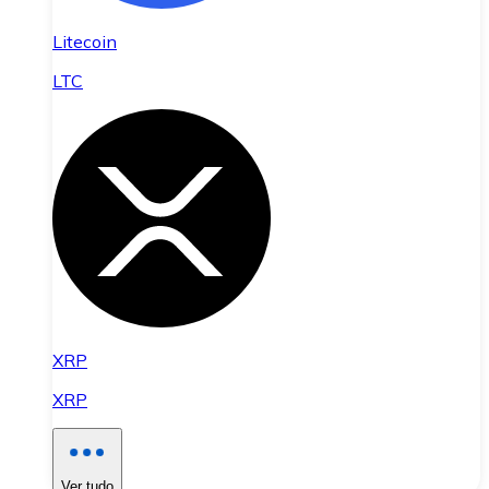
Litecoin
LTC
XRP
XRP
Ver tudo