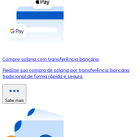
Compre criptomoedas com dinheiro e outros métodos d
Comprar com dinheiro
Transferência SEPA
Adicione fundos à sua conta Bitnovo ou faça compras d
Comprar com transferência bancária
Compre solana com transferência bancária
Cartão de crédito / débito
Realize sua compra de solana por transferência bancária
Use cartões Visa e Mastercard para comprar criptomoed
tradicional de forma rápida e segura.
Comprar com cartão
Loja - Cartões-presente
Sabe mais
Novo
Compre cartões-presente das suas marcas favoritas c
Ir para a loja de cartões-presente