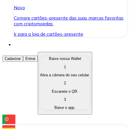
Novo
Compre cartões-presente das suas marcas favoritas
com criptomoedas.
Ir para a loja de cartões-presente
Comprar Criptomoedas
Cadastrar
Entrar
Baixe nossa Wallet
1
Compre as criptomoedas de seu interesse de forma ráp
Abra a câmera do seu celular.
Vender Criptomoedas
2
Converta suas criptomoedas em moeda fiduciária quand
Escaneie o QR.
3
Trocar (Swap)
Baixe o app.
Troque uma criptomoeda por outra instantaneamente,
Carteira Bitnovo