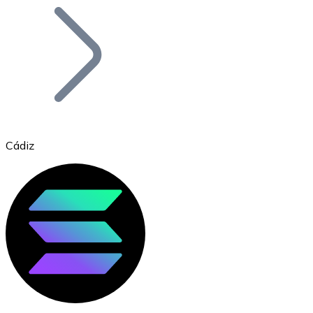
Bitcoin
BTC
Cádiz
Ethereum
ETH