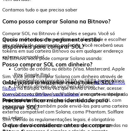
Contamos tudo o que precisa saber
Como posso comprar Solana na Bitnovo?
Comprar SOL na Bitnovo é simples e seguro. Você só
Quais métodos de pagamento estão
precisa criar uma conta, verificar sua identidade e escolher
seu método de pagamento preferido. Você receberá seus
disponíveis para comprar SOL?
tokens em sua carteira Bitnovo ou em qualquer endereço
externo compatível.
Na Bitnovo você pode comprar Solana usando:
Posso comprar SOL com dinheiro?
Cartão de crédito ou débito (Visa, Mastercard, Apple
Pay, Google Pay)
Sim. Você pode comprar Solana com dinheiro através de
Transferência bancária SEPA ou SEPA Instantânea
Onde posso armazenar meus tokens SOL?
vouchers Bitnovo, disponíveis em mais de
40.000 pontos
Dinheiro através de vouchers Bitnovo
físicos
na Europa. Uma vez que tenha o voucher, acesse:
www.bitnovo.com/buy/cash/solana/
e resgate-o rápida e
Com sua conta Bitnovo você obtém uma carteira integrada
seguramente.
Preciso verificar minha identidade para
onde pode armazenar e gerenciar seus tokens SOL com
segurança. Você também pode enviá-los para uma carteira
comprar SOL?
externa compatível com Solana, como Phantom, Solflare
ou Ledger.
Sim. Devido às regulamentações legais, é obrigatório
O que devo considerar antes de comprar
verificar sua identidade antes de comprar criptomoedas na
Bitnovo. O processo é simples e rápido, e garante