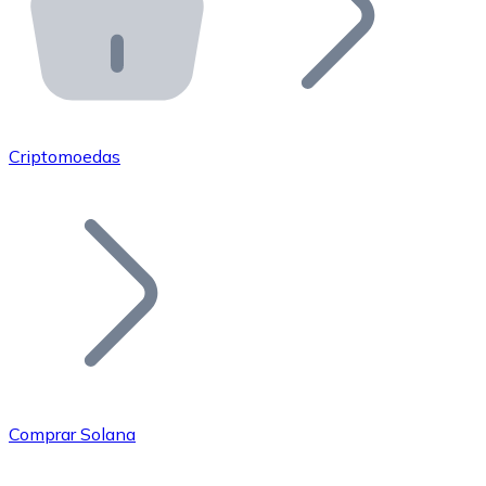
API Bitnovo
Integre nossa API no seu ecossistema.
Tornar-se Revendedor
Junte-se à nossa rede de revendedores e comercialize 
Criptomoedas
Adicionar um Token
Adicione o token do seu projeto ao nosso serviço de c
Comprar Solana