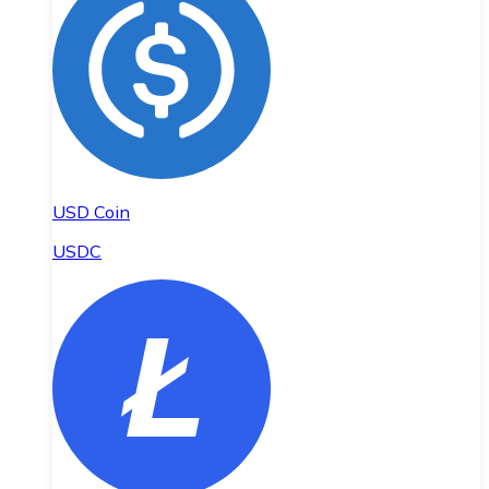
USD Coin
USDC