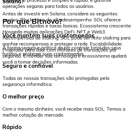
Solana?
operações seguras para todos os usuários.
Antes de investir em Solana, considere os seguintes
Por que Bitnovo?
pontos: Blockchain de alto desempenho: SOL oferece
transações rápidas e taxas baixas. Ecossistema crescente:
Hospeda muitas aplicações DeFi, NFT e Web3.
Você mantém suas criptomoedas
Recompensas de staking: SOL pode ser feito staking para
ganhar recompensas e proteger a rede. Escalabilidade:
A forma segura e prática de ter controle total dos seus
Projetado para lidar com milhares de transações por
fundos e proteger suas criptomoedas.
segundo. Entender sua tecnologia e ecossistema ajudará
você a tomar decisões informadas.
Seguro e confiável
Todas as nossas transações são protegidas pela
segurança informática.
O melhor preço
Com o mesmo dinheiro, você recebe mais SOL. Temos a
melhor cotação do mercado.
Rápido