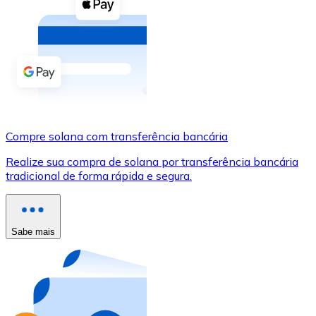
Compre criptomoedas com dinheiro e outros métodos d
Comprar com dinheiro
Transferência SEPA
Adicione fundos à sua conta Bitnovo ou faça compras d
Comprar com transferência bancária
Compre solana com transferência bancária
Cartão de crédito / débito
Realize sua compra de solana por transferência bancária
Use cartões Visa e Mastercard para comprar criptomoed
tradicional de forma rápida e segura.
Comprar com cartão
Loja - Cartões-presente
Sabe mais
Novo
Compre cartões-presente das suas marcas favoritas c
Ir para a loja de cartões-presente