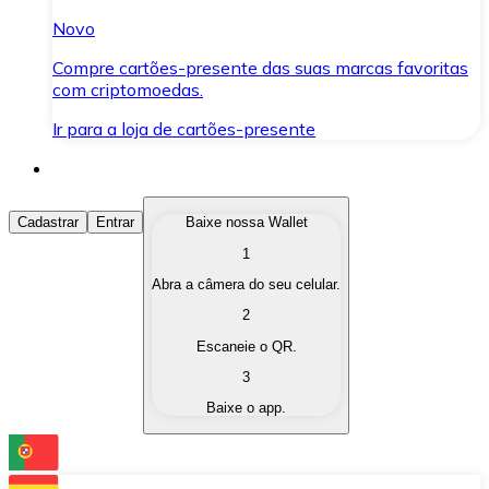
Novo
Compre cartões-presente das suas marcas favoritas
com criptomoedas.
Ir para a loja de cartões-presente
Comprar Criptomoedas
Cadastrar
Entrar
Baixe nossa Wallet
1
Compre as criptomoedas de seu interesse de forma ráp
Abra a câmera do seu celular.
Vender Criptomoedas
2
Converta suas criptomoedas em moeda fiduciária quand
Escaneie o QR.
3
Trocar (Swap)
Baixe o app.
Troque uma criptomoeda por outra instantaneamente,
Carteira Bitnovo