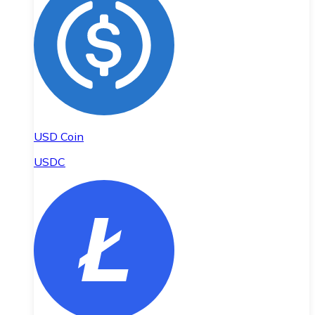
USD Coin
USDC