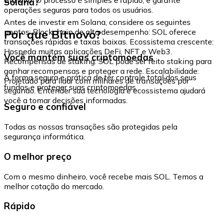
Solana?
operações seguras para todos os usuários.
Antes de investir em Solana, considere os seguintes
Por que Bitnovo?
pontos: Blockchain de alto desempenho: SOL oferece
transações rápidas e taxas baixas. Ecossistema crescente:
Hospeda muitas aplicações DeFi, NFT e Web3.
Você mantém suas criptomoedas
Recompensas de staking: SOL pode ser feito staking para
ganhar recompensas e proteger a rede. Escalabilidade:
A forma segura e prática de ter controle total dos seus
Projetado para lidar com milhares de transações por
fundos e proteger suas criptomoedas.
segundo. Entender sua tecnologia e ecossistema ajudará
você a tomar decisões informadas.
Seguro e confiável
Todas as nossas transações são protegidas pela
segurança informática.
O melhor preço
Com o mesmo dinheiro, você recebe mais SOL. Temos a
melhor cotação do mercado.
Rápido