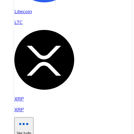
Litecoin
LTC
XRP
XRP
Ver tudo