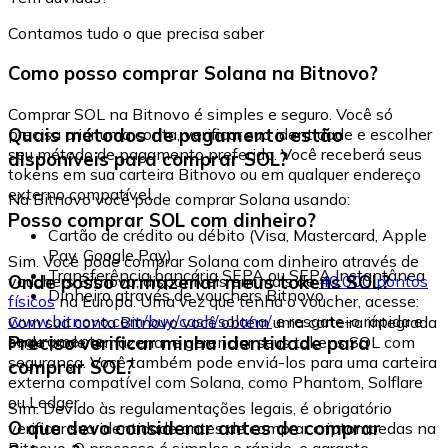
Contamos tudo o que precisa saber
Como posso comprar Solana na Bitnovo?
Comprar SOL na Bitnovo é simples e seguro. Você só
Quais métodos de pagamento estão
precisa criar uma conta, verificar sua identidade e escolher
seu método de pagamento preferido. Você receberá seus
disponíveis para comprar SOL?
tokens em sua carteira Bitnovo ou em qualquer endereço
externo compatível.
Na Bitnovo você pode comprar Solana usando:
Posso comprar SOL com dinheiro?
Cartão de crédito ou débito (Visa, Mastercard, Apple
Pay, Google Pay)
Sim. Você pode comprar Solana com dinheiro através de
Transferência bancária SEPA ou SEPA Instantânea
Onde posso armazenar meus tokens SOL?
vouchers Bitnovo, disponíveis em mais de
40.000 pontos
Dinheiro através de vouchers Bitnovo
físicos
na Europa. Uma vez que tenha o voucher, acesse:
www.bitnovo.com/buy/cash/solana/
e resgate-o rápida e
Com sua conta Bitnovo você obtém uma carteira integrada
seguramente.
Preciso verificar minha identidade para
onde pode armazenar e gerenciar seus tokens SOL com
segurança. Você também pode enviá-los para uma carteira
comprar SOL?
externa compatível com Solana, como Phantom, Solflare
ou Ledger.
Sim. Devido às regulamentações legais, é obrigatório
O que devo considerar antes de comprar
verificar sua identidade antes de comprar criptomoedas na
Bitnovo. O processo é simples e rápido, e garante