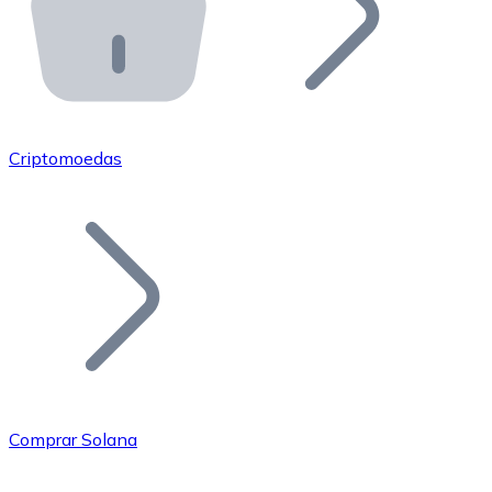
API Bitnovo
Integre nossa API no seu ecossistema.
Tornar-se Revendedor
Junte-se à nossa rede de revendedores e comercialize 
Criptomoedas
Adicionar um Token
Adicione o token do seu projeto ao nosso serviço de c
Comprar Solana