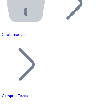
API Bitnovo
Integre nossa API no seu ecossistema.
Tornar-se Revendedor
Junte-se à nossa rede de revendedores e comercialize 
Criptomoedas
Adicionar um Token
Adicione o token do seu projeto ao nosso serviço de c
Comprar Tezos