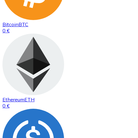
Bitcoin
BTC
0 €
Ethereum
ETH
0 €