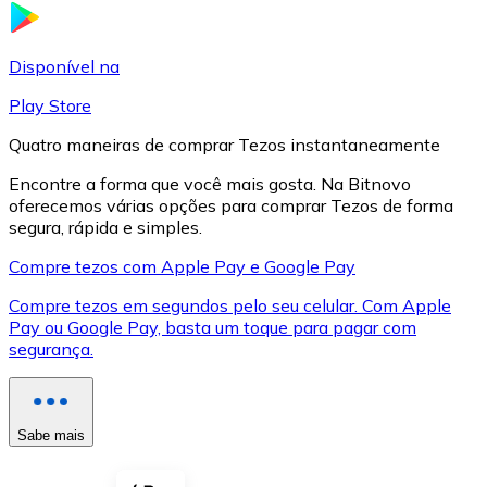
LTC
Disponível na
Play Store
Quatro maneiras de comprar Tezos instantaneamente
Encontre a forma que você mais gosta. Na Bitnovo
oferecemos várias opções para comprar Tezos de forma
segura, rápida e simples.
Compre tezos com Apple Pay e Google Pay
Compre tezos em segundos pelo seu celular. Com Apple
XRP
Pay ou Google Pay, basta um toque para pagar com
segurança.
XRP
Sabe mais
Ver tudo
Cupons cripto