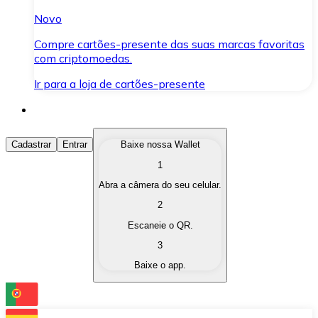
Novo
Compre cartões-presente das suas marcas favoritas
com criptomoedas.
Ir para a loja de cartões-presente
Comprar Criptomoedas
Cadastrar
Entrar
Baixe nossa Wallet
1
Compre as criptomoedas de seu interesse de forma ráp
Abra a câmera do seu celular.
Vender Criptomoedas
2
Converta suas criptomoedas em moeda fiduciária quand
Escaneie o QR.
3
Trocar (Swap)
Baixe o app.
Troque uma criptomoeda por outra instantaneamente,
Carteira Bitnovo