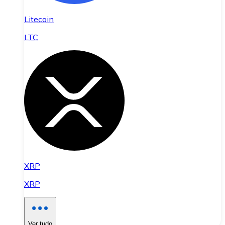
Litecoin
LTC
XRP
XRP
Ver tudo