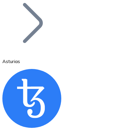
Bitcoin
BTC
Asturias
Ethereum
ETH