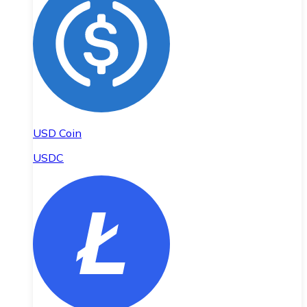
USD Coin
USDC