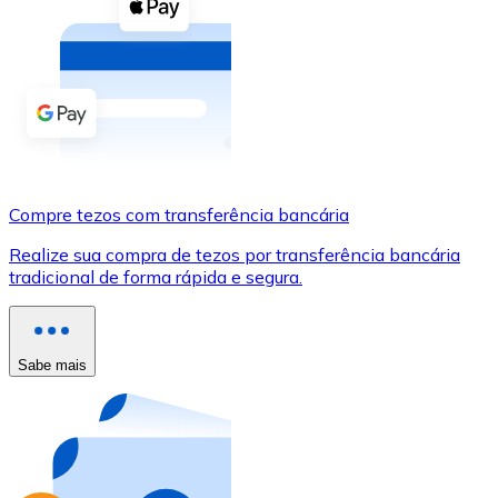
Compre criptomoedas com dinheiro e outros métodos d
Comprar com dinheiro
Transferência SEPA
Adicione fundos à sua conta Bitnovo ou faça compras d
Comprar com transferência bancária
Compre tezos com transferência bancária
Cartão de crédito / débito
Realize sua compra de tezos por transferência bancária
Use cartões Visa e Mastercard para comprar criptomoed
tradicional de forma rápida e segura.
Comprar com cartão
Loja - Cartões-presente
Sabe mais
Novo
Compre cartões-presente das suas marcas favoritas c
Ir para a loja de cartões-presente