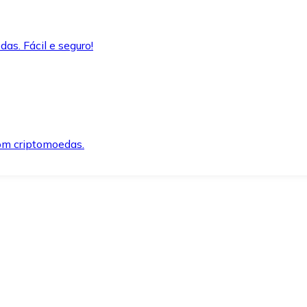
as. Fácil e seguro!
om criptomoedas.
ida e segura.
o precisar.