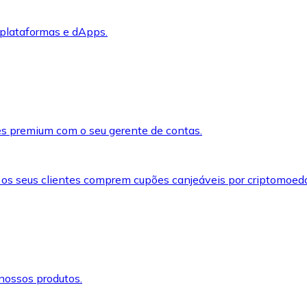
 plataformas e dApps.
s premium com o seu gerente de contas.
 os seus clientes comprem cupões canjeáveis por criptomoed
nossos produtos.