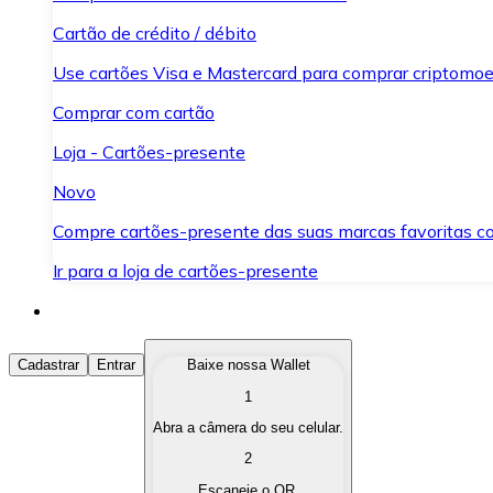
Cartão de crédito / débito
Use cartões Visa e Mastercard para comprar criptomoed
Comprar com cartão
Loja - Cartões-presente
Novo
Compre cartões-presente das suas marcas favoritas c
Ir para a loja de cartões-presente
Comprar Criptomoedas
Cadastrar
Entrar
Baixe nossa Wallet
1
Compre as criptomoedas de seu interesse de forma ráp
Abra a câmera do seu celular.
Vender Criptomoedas
2
Converta suas criptomoedas em moeda fiduciária quand
Escaneie o QR.