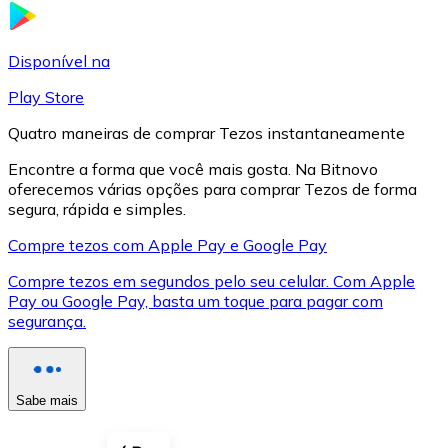
LTC
Disponível na
Play Store
Quatro maneiras de comprar Tezos instantaneamente
Encontre a forma que você mais gosta. Na Bitnovo
oferecemos várias opções para comprar Tezos de forma
segura, rápida e simples.
Compre tezos com Apple Pay e Google Pay
Compre tezos em segundos pelo seu celular. Com Apple
XRP
Pay ou Google Pay, basta um toque para pagar com
segurança.
XRP
Sabe mais
Ver tudo
Cupons cripto