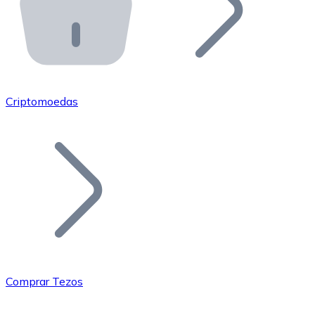
API Bitnovo
Integre nossa API no seu ecossistema.
Tornar-se Revendedor
Junte-se à nossa rede de revendedores e comercialize 
Criptomoedas
Adicionar um Token
Adicione o token do seu projeto ao nosso serviço de c
Comprar Tezos