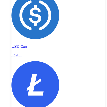
USD Coin
USDC