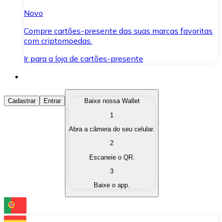
Novo
Compre cartões-presente das suas marcas favoritas
com criptomoedas.
Ir para a loja de cartões-presente
Comprar Criptomoedas
Cadastrar
Entrar
Baixe nossa Wallet
1
Compre as criptomoedas de seu interesse de forma ráp
Abra a câmera do seu celular.
Vender Criptomoedas
2
Converta suas criptomoedas em moeda fiduciária quand
Escaneie o QR.
3
Trocar (Swap)
Baixe o app.
Troque uma criptomoeda por outra instantaneamente,
Carteira Bitnovo