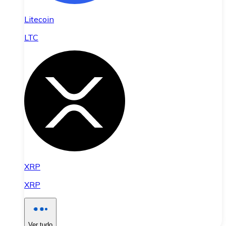
Litecoin
LTC
XRP
XRP
Ver tudo