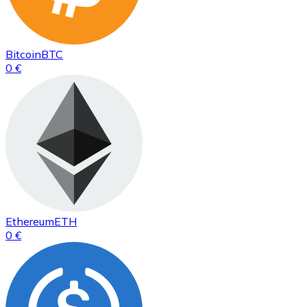
Bitcoin
BTC
0 €
Ethereum
ETH
0 €