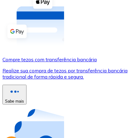
Compre criptomoedas com dinheiro e outros métodos d
Comprar com dinheiro
Transferência SEPA
Adicione fundos à sua conta Bitnovo ou faça compras d
Comprar com transferência bancária
Compre tezos com transferência bancária
Cartão de crédito / débito
Realize sua compra de tezos por transferência bancária
Use cartões Visa e Mastercard para comprar criptomoed
tradicional de forma rápida e segura.
Comprar com cartão
Loja - Cartões-presente
Sabe mais
Novo
Compre cartões-presente das suas marcas favoritas c
Ir para a loja de cartões-presente