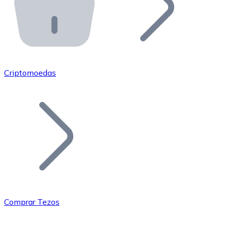
API Bitnovo
Integre nossa API no seu ecossistema.
Tornar-se Revendedor
Junte-se à nossa rede de revendedores e comercialize 
Criptomoedas
Adicionar um Token
Adicione o token do seu projeto ao nosso serviço de c
Comprar Tezos