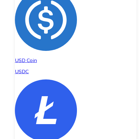
USD Coin
USDC