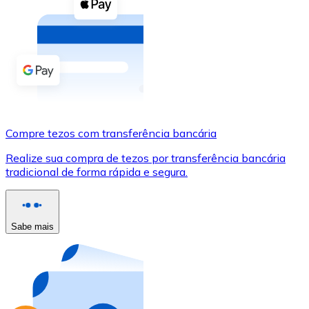
Compre criptomoedas com dinheiro e outros métodos d
Comprar com dinheiro
Transferência SEPA
Adicione fundos à sua conta Bitnovo ou faça compras d
Comprar com transferência bancária
Compre tezos com transferência bancária
Cartão de crédito / débito
Realize sua compra de tezos por transferência bancária
Use cartões Visa e Mastercard para comprar criptomoed
tradicional de forma rápida e segura.
Comprar com cartão
Loja - Cartões-presente
Sabe mais
Novo
Compre cartões-presente das suas marcas favoritas c
Ir para a loja de cartões-presente