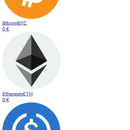
Bitcoin
BTC
0 €
Ethereum
ETH
0 €