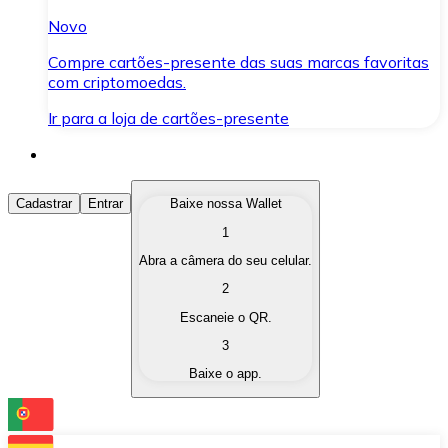
Novo
Compre cartões-presente das suas marcas favoritas
com criptomoedas.
Ir para a loja de cartões-presente
Comprar Criptomoedas
Cadastrar
Entrar
Baixe nossa Wallet
1
Compre as criptomoedas de seu interesse de forma ráp
Abra a câmera do seu celular.
Vender Criptomoedas
2
Converta suas criptomoedas em moeda fiduciária quand
Escaneie o QR.
3
Trocar (Swap)
Baixe o app.
Troque uma criptomoeda por outra instantaneamente,
Carteira Bitnovo