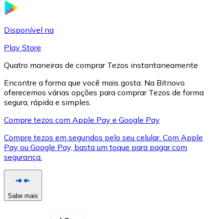
LTC
Disponível na
Play Store
Quatro maneiras de comprar Tezos instantaneamente
Encontre a forma que você mais gosta. Na Bitnovo
oferecemos várias opções para comprar Tezos de forma
segura, rápida e simples.
Compre tezos com Apple Pay e Google Pay
Compre tezos em segundos pelo seu celular. Com Apple
XRP
Pay ou Google Pay, basta um toque para pagar com
segurança.
XRP
Sabe mais
Ver tudo
Cupons cripto