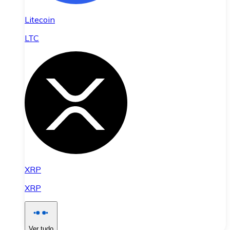
Litecoin
LTC
XRP
XRP
Ver tudo