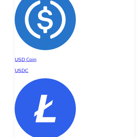
USD Coin
USDC