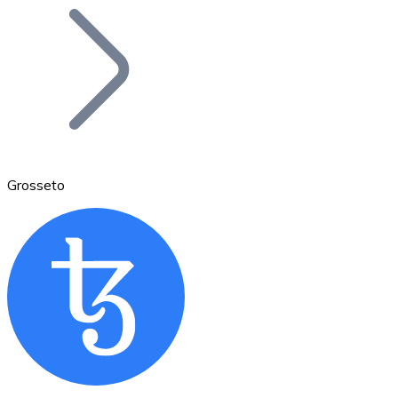
Bitcoin
BTC
Grosseto
Ethereum
ETH