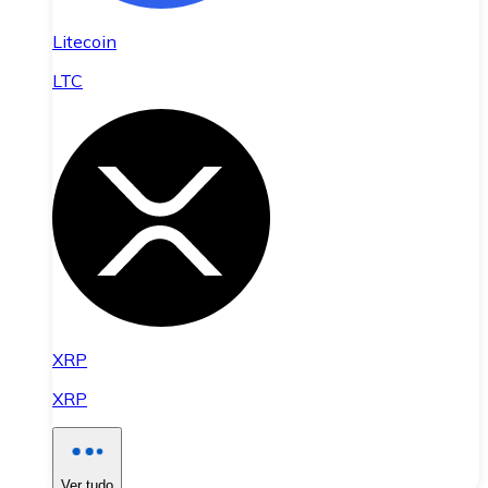
Litecoin
LTC
XRP
XRP
Ver tudo