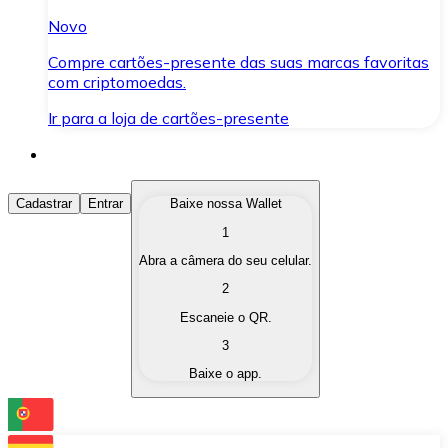
Novo
Compre cartões-presente das suas marcas favoritas
com criptomoedas.
Ir para a loja de cartões-presente
Comprar Criptomoedas
Cadastrar
Entrar
Baixe nossa Wallet
1
Compre as criptomoedas de seu interesse de forma ráp
Abra a câmera do seu celular.
Vender Criptomoedas
2
Converta suas criptomoedas em moeda fiduciária quand
Escaneie o QR.
3
Trocar (Swap)
Baixe o app.
Troque uma criptomoeda por outra instantaneamente,
Carteira Bitnovo