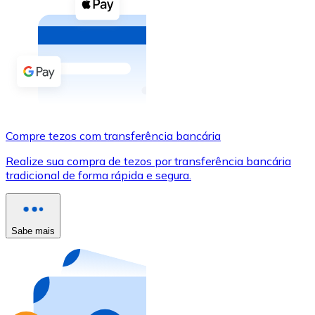
Compre criptomoedas com dinheiro e outros métodos d
Comprar com dinheiro
Transferência SEPA
Adicione fundos à sua conta Bitnovo ou faça compras d
Comprar com transferência bancária
Compre tezos com transferência bancária
Cartão de crédito / débito
Realize sua compra de tezos por transferência bancária
Use cartões Visa e Mastercard para comprar criptomoed
tradicional de forma rápida e segura.
Comprar com cartão
Loja - Cartões-presente
Sabe mais
Novo
Compre cartões-presente das suas marcas favoritas c
Ir para a loja de cartões-presente