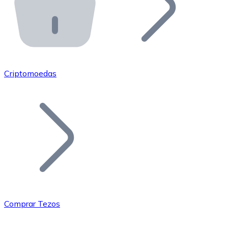
API Bitnovo
Integre nossa API no seu ecossistema.
Tornar-se Revendedor
Junte-se à nossa rede de revendedores e comercialize 
Criptomoedas
Adicionar um Token
Adicione o token do seu projeto ao nosso serviço de c
Comprar Tezos