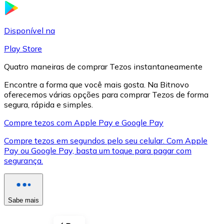
LTC
Disponível na
Play Store
Quatro maneiras de comprar Tezos instantaneamente
Encontre a forma que você mais gosta. Na Bitnovo
oferecemos várias opções para comprar Tezos de forma
segura, rápida e simples.
Compre tezos com Apple Pay e Google Pay
Compre tezos em segundos pelo seu celular. Com Apple
XRP
Pay ou Google Pay, basta um toque para pagar com
segurança.
XRP
Sabe mais
Ver tudo
Cupons cripto