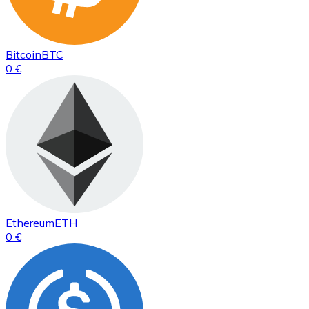
Bitcoin
BTC
0 €
Ethereum
ETH
0 €