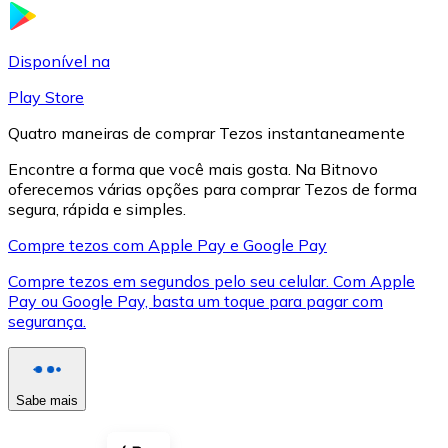
LTC
Disponível na
Play Store
Quatro maneiras de comprar Tezos instantaneamente
Encontre a forma que você mais gosta. Na Bitnovo
oferecemos várias opções para comprar Tezos de forma
segura, rápida e simples.
Compre tezos com Apple Pay e Google Pay
Compre tezos em segundos pelo seu celular. Com Apple
XRP
Pay ou Google Pay, basta um toque para pagar com
segurança.
XRP
Sabe mais
Ver tudo
Cupons cripto