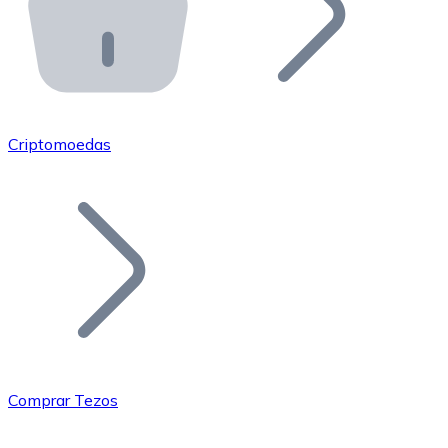
API Bitnovo
Integre nossa API no seu ecossistema.
Tornar-se Revendedor
Junte-se à nossa rede de revendedores e comercialize 
Criptomoedas
Adicionar um Token
Adicione o token do seu projeto ao nosso serviço de c
Comprar Tezos