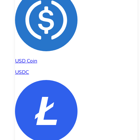
USD Coin
USDC