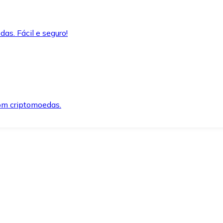
as. Fácil e seguro!
om criptomoedas.
ida e segura.
o precisar.