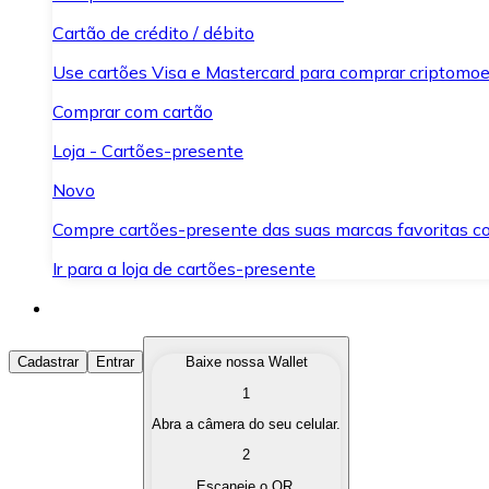
Cartão de crédito / débito
Use cartões Visa e Mastercard para comprar criptomoed
Comprar com cartão
Loja - Cartões-presente
Novo
Compre cartões-presente das suas marcas favoritas c
Ir para a loja de cartões-presente
Comprar Criptomoedas
Cadastrar
Entrar
Baixe nossa Wallet
1
Compre as criptomoedas de seu interesse de forma ráp
Abra a câmera do seu celular.
Vender Criptomoedas
2
Converta suas criptomoedas em moeda fiduciária quand
Escaneie o QR.