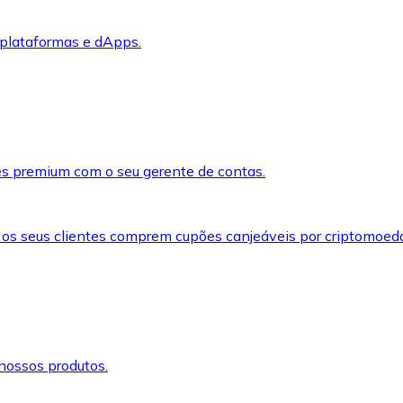
 plataformas e dApps.
s premium com o seu gerente de contas.
 os seus clientes comprem cupões canjeáveis por criptomoed
nossos produtos.