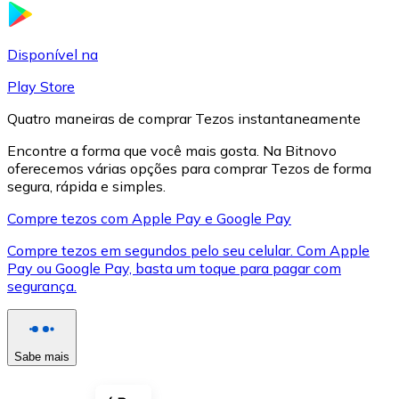
LTC
Disponível na
Play Store
Quatro maneiras de comprar Tezos instantaneamente
Encontre a forma que você mais gosta. Na Bitnovo
oferecemos várias opções para comprar Tezos de forma
segura, rápida e simples.
Compre tezos com Apple Pay e Google Pay
Compre tezos em segundos pelo seu celular. Com Apple
XRP
Pay ou Google Pay, basta um toque para pagar com
segurança.
XRP
Sabe mais
Ver tudo
Cupons cripto