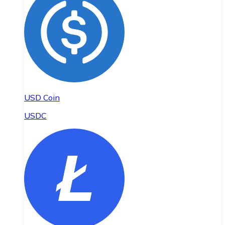
USD Coin
USDC