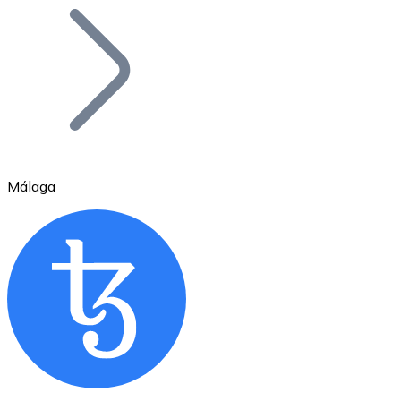
Bitcoin
BTC
Málaga
Ethereum
ETH