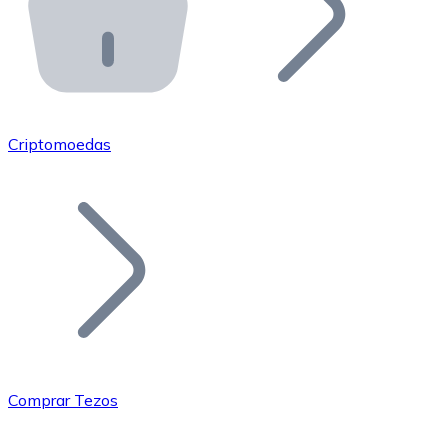
API Bitnovo
Integre nossa API no seu ecossistema.
Tornar-se Revendedor
Junte-se à nossa rede de revendedores e comercialize 
Criptomoedas
Adicionar um Token
Adicione o token do seu projeto ao nosso serviço de c
Comprar Tezos