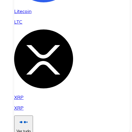
Litecoin
LTC
XRP
XRP
Ver tudo