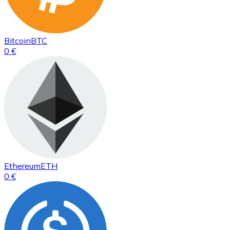
Bitcoin
BTC
0 €
Ethereum
ETH
0 €