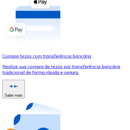
Compre criptomoedas com dinheiro e outros métodos d
Comprar com dinheiro
Transferência SEPA
Adicione fundos à sua conta Bitnovo ou faça compras d
Comprar com transferência bancária
Compre tezos com transferência bancária
Cartão de crédito / débito
Realize sua compra de tezos por transferência bancária
Use cartões Visa e Mastercard para comprar criptomoed
tradicional de forma rápida e segura.
Comprar com cartão
Loja - Cartões-presente
Sabe mais
Novo
Compre cartões-presente das suas marcas favoritas c
Ir para a loja de cartões-presente