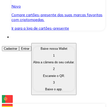
Novo
Compre cartões-presente das suas marcas favoritas
com criptomoedas.
Ir para a loja de cartões-presente
Comprar Criptomoedas
Cadastrar
Entrar
Baixe nossa Wallet
1
Compre as criptomoedas de seu interesse de forma ráp
Abra a câmera do seu celular.
Vender Criptomoedas
2
Converta suas criptomoedas em moeda fiduciária quand
Escaneie o QR.
3
Trocar (Swap)
Baixe o app.
Troque uma criptomoeda por outra instantaneamente,
Carteira Bitnovo