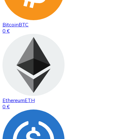
Bitcoin
BTC
0 €
Ethereum
ETH
0 €