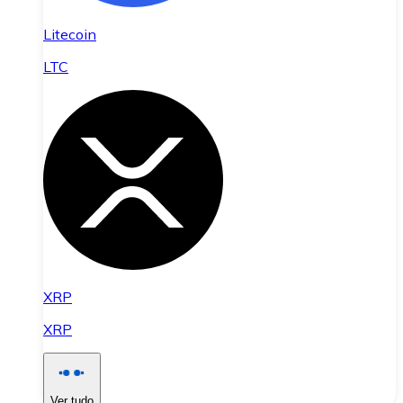
Litecoin
LTC
XRP
XRP
Ver tudo