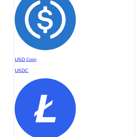
USD Coin
USDC