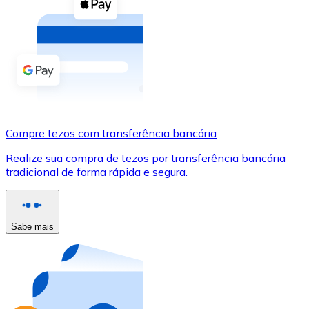
Compre criptomoedas com dinheiro e outros métodos d
Comprar com dinheiro
Transferência SEPA
Adicione fundos à sua conta Bitnovo ou faça compras d
Comprar com transferência bancária
Compre tezos com transferência bancária
Cartão de crédito / débito
Realize sua compra de tezos por transferência bancária
Use cartões Visa e Mastercard para comprar criptomoed
tradicional de forma rápida e segura.
Comprar com cartão
Loja - Cartões-presente
Sabe mais
Novo
Compre cartões-presente das suas marcas favoritas c
Ir para a loja de cartões-presente