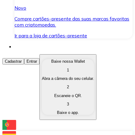
Novo
Compre cartões-presente das suas marcas favoritas
com criptomoedas.
Ir para a loja de cartões-presente
Comprar Criptomoedas
Cadastrar
Entrar
Baixe nossa Wallet
1
Compre as criptomoedas de seu interesse de forma ráp
Abra a câmera do seu celular.
Vender Criptomoedas
2
Converta suas criptomoedas em moeda fiduciária quand
Escaneie o QR.
3
Trocar (Swap)
Baixe o app.
Troque uma criptomoeda por outra instantaneamente,
Carteira Bitnovo