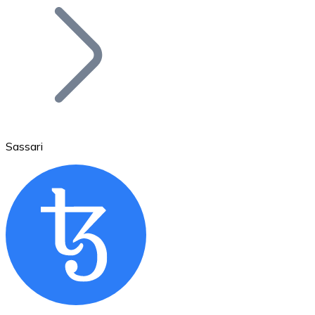
Bitcoin
BTC
Sassari
Ethereum
ETH