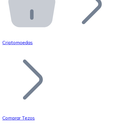
API Bitnovo
Integre nossa API no seu ecossistema.
Tornar-se Revendedor
Junte-se à nossa rede de revendedores e comercialize 
Criptomoedas
Adicionar um Token
Adicione o token do seu projeto ao nosso serviço de c
Comprar Tezos