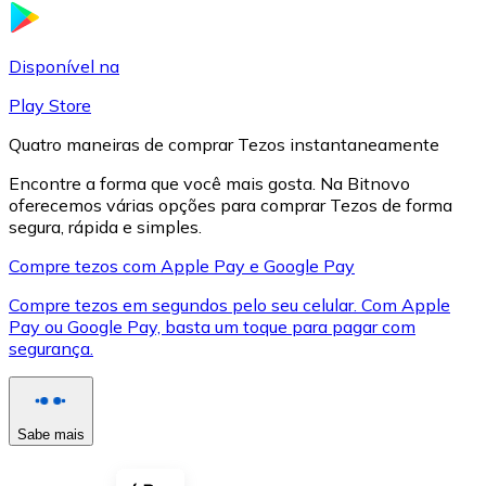
LTC
Disponível na
Play Store
Quatro maneiras de comprar Tezos instantaneamente
Encontre a forma que você mais gosta. Na Bitnovo
oferecemos várias opções para comprar Tezos de forma
segura, rápida e simples.
Compre tezos com Apple Pay e Google Pay
Compre tezos em segundos pelo seu celular. Com Apple
XRP
Pay ou Google Pay, basta um toque para pagar com
segurança.
XRP
Sabe mais
Ver tudo
Cupons cripto