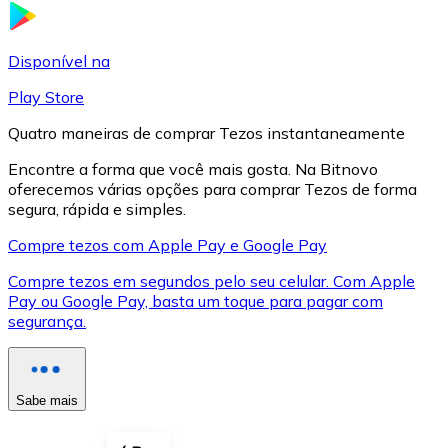
LTC
Disponível na
Play Store
Quatro maneiras de comprar Tezos instantaneamente
Encontre a forma que você mais gosta. Na Bitnovo
oferecemos várias opções para comprar Tezos de forma
segura, rápida e simples.
Compre tezos com Apple Pay e Google Pay
Compre tezos em segundos pelo seu celular. Com Apple
XRP
Pay ou Google Pay, basta um toque para pagar com
segurança.
XRP
Sabe mais
Ver tudo
Cupons cripto