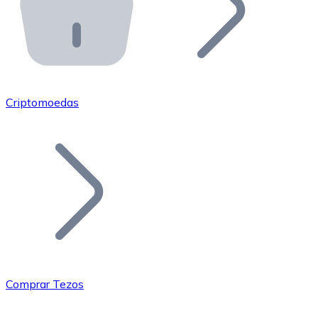
API Bitnovo
Integre nossa API no seu ecossistema.
Tornar-se Revendedor
Junte-se à nossa rede de revendedores e comercialize 
Criptomoedas
Adicionar um Token
Adicione o token do seu projeto ao nosso serviço de c
Comprar Tezos