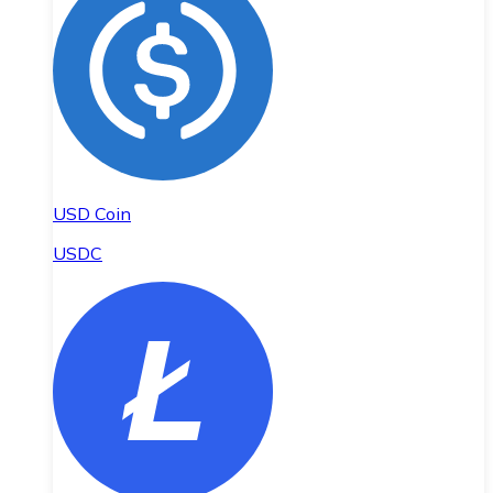
USD Coin
USDC