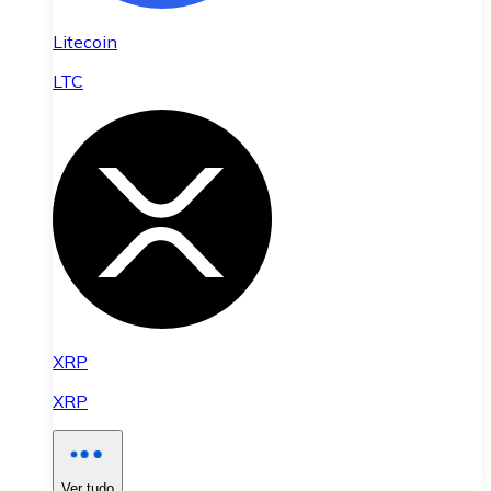
Litecoin
LTC
XRP
XRP
Ver tudo