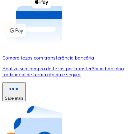
Compre criptomoedas com dinheiro e outros métodos d
Comprar com dinheiro
Transferência SEPA
Adicione fundos à sua conta Bitnovo ou faça compras d
Comprar com transferência bancária
Compre tezos com transferência bancária
Cartão de crédito / débito
Realize sua compra de tezos por transferência bancária
Use cartões Visa e Mastercard para comprar criptomoed
tradicional de forma rápida e segura.
Comprar com cartão
Loja - Cartões-presente
Sabe mais
Novo
Compre cartões-presente das suas marcas favoritas c
Ir para a loja de cartões-presente