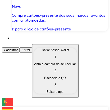
Novo
Compre cartões-presente das suas marcas favoritas
com criptomoedas.
Ir para a loja de cartões-presente
Comprar Criptomoedas
Cadastrar
Entrar
Baixe nossa Wallet
1
Compre as criptomoedas de seu interesse de forma ráp
Abra a câmera do seu celular.
Vender Criptomoedas
2
Converta suas criptomoedas em moeda fiduciária quand
Escaneie o QR.
3
Trocar (Swap)
Baixe o app.
Troque uma criptomoeda por outra instantaneamente,
Carteira Bitnovo