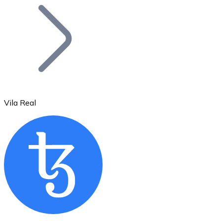
Bitcoin
BTC
Vila Real
Ethereum
ETH