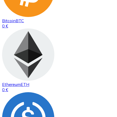
Bitcoin
BTC
0 €
Ethereum
ETH
0 €