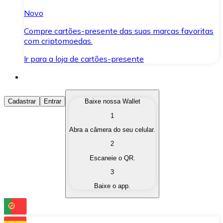
Novo
Compre cartões-presente das suas marcas favoritas
com criptomoedas.
Ir para a loja de cartões-presente
Comprar Criptomoedas
Cadastrar
Entrar
Baixe nossa Wallet
1
Compre as criptomoedas de seu interesse de forma ráp
Abra a câmera do seu celular.
Vender Criptomoedas
2
Converta suas criptomoedas em moeda fiduciária quand
Escaneie o QR.
3
Trocar (Swap)
Baixe o app.
Troque uma criptomoeda por outra instantaneamente,
Carteira Bitnovo