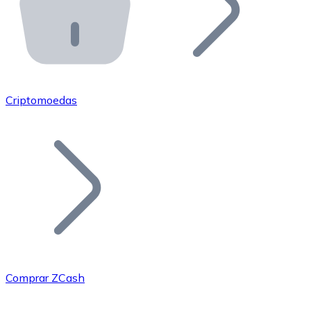
API Bitnovo
Integre nossa API no seu ecossistema.
Tornar-se Revendedor
Junte-se à nossa rede de revendedores e comercialize 
Criptomoedas
Adicionar um Token
Adicione o token do seu projeto ao nosso serviço de c
Comprar ZCash