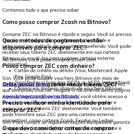
Contamos tudo o que precisa saber
Como posso comprar Zcash na Bitnovo?
Comprar ZEC na Bitnovo é rápido e seguro. Você só precisa
Quais métodos de pagamento estão
criar uma conta gratuita, verificar sua identidade e
selecionar seu método de pagamento preferido. Você pode
disponíveis para comprar ZEC?
receber seus tokens ZEC diretamente em sua carteira
Bitnovo ou enviá-los para qualquer carteira externa
Na Bitnovo você pode comprar Zcash com:
compatível.
Posso comprar ZEC com dinheiro?
Cartão de crédito ou débito (Visa, Mastercard, Apple
Pay, Google Pay)
Sim. Você pode adquirir vouchers Bitnovo em mais de
Transferência bancária (SEPA ou SEPA Instantânea)
Onde posso armazenar meus tokens ZEC?
40.000 pontos físicos
distribuídos pela Europa. Uma vez
Compra em dinheiro através de vouchers Bitnovo
que tenha seu voucher, resgate-o facilmente desta página:
www.bitnovo.com/buy/cash/zcash/
Apenas registrando-se na Bitnovo, você obtém acesso a
Preciso verificar minha identidade para
uma carteira segura onde pode armazenar, receber e
gerenciar seus tokens ZEC diretamente. Você também
comprar ZEC?
pode transferir seus ZEC para uma carteira externa
compatível, como carteira Zcash, Exodus ou Ledger.
Sim. Para cumprir as regulamentações europeias e garantir
O que devo considerar antes de comprar
a segurança das operações, é obrigatório registrar-se e
verificar sua identidade antes de fazer compras de