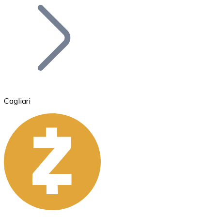
Bitcoin
BTC
Cagliari
Ethereum
ETH