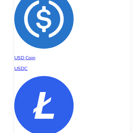
USD Coin
USDC