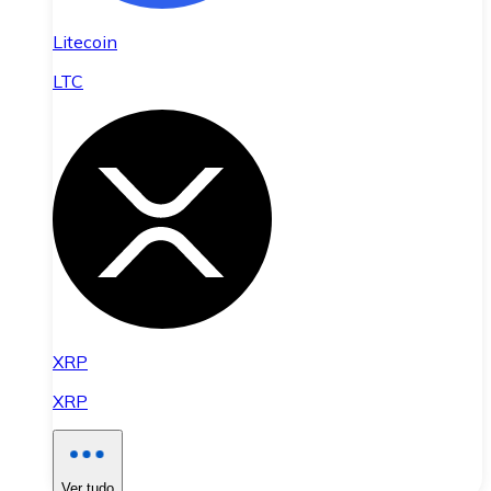
Litecoin
LTC
XRP
XRP
Ver tudo