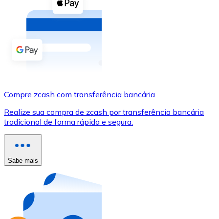
Compre criptomoedas com dinheiro e outros métodos d
Comprar com dinheiro
Transferência SEPA
Adicione fundos à sua conta Bitnovo ou faça compras d
Comprar com transferência bancária
Compre zcash com transferência bancária
Cartão de crédito / débito
Realize sua compra de zcash por transferência bancária
Use cartões Visa e Mastercard para comprar criptomoed
tradicional de forma rápida e segura.
Comprar com cartão
Loja - Cartões-presente
Sabe mais
Novo
Compre cartões-presente das suas marcas favoritas c
Ir para a loja de cartões-presente