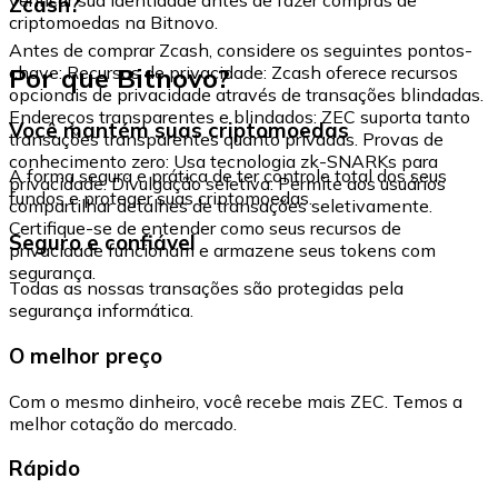
Zcash?
criptomoedas na Bitnovo.
Antes de comprar Zcash, considere os seguintes pontos-
Por que Bitnovo?
chave: Recursos de privacidade: Zcash oferece recursos
opcionais de privacidade através de transações blindadas.
Endereços transparentes e blindados: ZEC suporta tanto
Você mantém suas criptomoedas
transações transparentes quanto privadas. Provas de
conhecimento zero: Usa tecnologia zk-SNARKs para
A forma segura e prática de ter controle total dos seus
privacidade. Divulgação seletiva: Permite aos usuários
fundos e proteger suas criptomoedas.
compartilhar detalhes de transações seletivamente.
Certifique-se de entender como seus recursos de
Seguro e confiável
privacidade funcionam e armazene seus tokens com
segurança.
Todas as nossas transações são protegidas pela
segurança informática.
O melhor preço
Com o mesmo dinheiro, você recebe mais ZEC. Temos a
melhor cotação do mercado.
Rápido