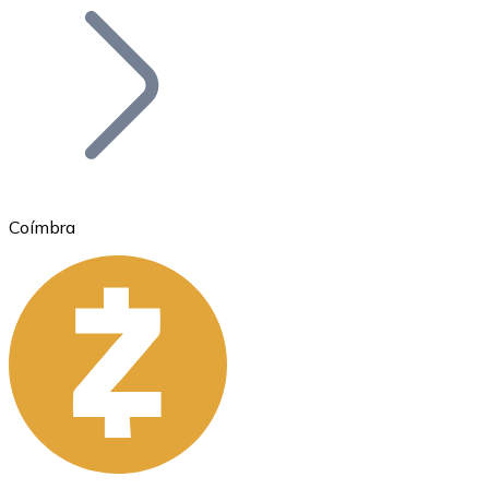
Bitcoin
BTC
Coímbra
Ethereum
ETH