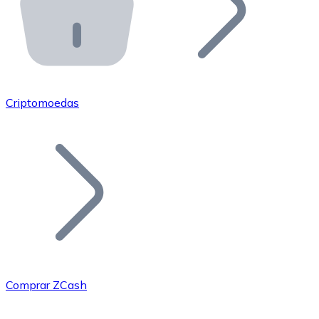
API Bitnovo
Integre nossa API no seu ecossistema.
Tornar-se Revendedor
Junte-se à nossa rede de revendedores e comercialize 
Criptomoedas
Adicionar um Token
Adicione o token do seu projeto ao nosso serviço de c
Comprar ZCash