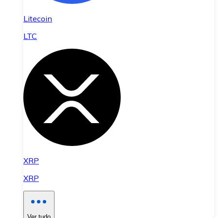
Litecoin
LTC
XRP
XRP
Ver tudo