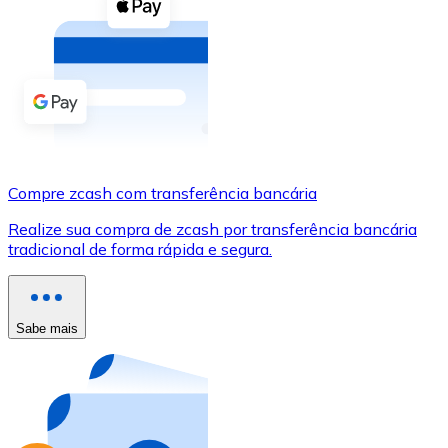
Compre criptomoedas com dinheiro e outros métodos d
Comprar com dinheiro
Transferência SEPA
Adicione fundos à sua conta Bitnovo ou faça compras d
Comprar com transferência bancária
Compre zcash com transferência bancária
Cartão de crédito / débito
Realize sua compra de zcash por transferência bancária
Use cartões Visa e Mastercard para comprar criptomoed
tradicional de forma rápida e segura.
Comprar com cartão
Loja - Cartões-presente
Sabe mais
Novo
Compre cartões-presente das suas marcas favoritas c
Ir para a loja de cartões-presente