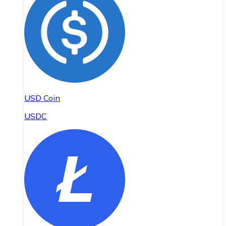
USD Coin
USDC