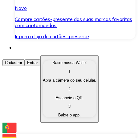
Novo
Compre cartões-presente das suas marcas favoritas
com criptomoedas.
Ir para a loja de cartões-presente
Comprar Criptomoedas
Cadastrar
Entrar
Baixe nossa Wallet
1
Compre as criptomoedas de seu interesse de forma ráp
Abra a câmera do seu celular.
Vender Criptomoedas
2
Converta suas criptomoedas em moeda fiduciária quand
Escaneie o QR.
3
Trocar (Swap)
Baixe o app.
Troque uma criptomoeda por outra instantaneamente,
Carteira Bitnovo