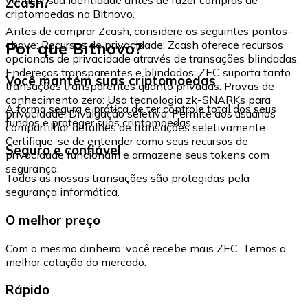
Zcash?
criptomoedas na Bitnovo.
Antes de comprar Zcash, considere os seguintes pontos-
Por que Bitnovo?
chave: Recursos de privacidade: Zcash oferece recursos
opcionais de privacidade através de transações blindadas.
Endereços transparentes e blindados: ZEC suporta tanto
Você mantém suas criptomoedas
transações transparentes quanto privadas. Provas de
conhecimento zero: Usa tecnologia zk-SNARKs para
A forma segura e prática de ter controle total dos seus
privacidade. Divulgação seletiva: Permite aos usuários
fundos e proteger suas criptomoedas.
compartilhar detalhes de transações seletivamente.
Certifique-se de entender como seus recursos de
Seguro e confiável
privacidade funcionam e armazene seus tokens com
segurança.
Todas as nossas transações são protegidas pela
segurança informática.
O melhor preço
Com o mesmo dinheiro, você recebe mais ZEC. Temos a
melhor cotação do mercado.
Rápido