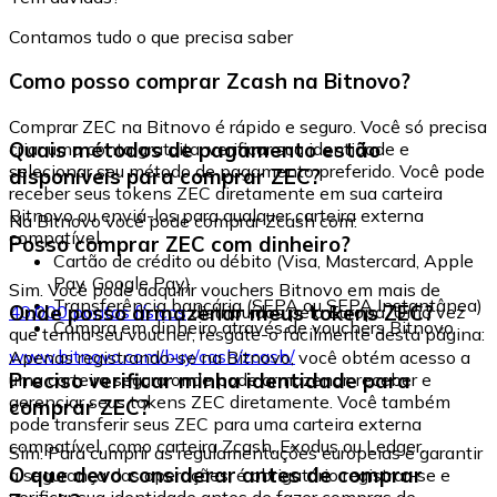
Contamos tudo o que precisa saber
Como posso comprar Zcash na Bitnovo?
Comprar ZEC na Bitnovo é rápido e seguro. Você só precisa
Quais métodos de pagamento estão
criar uma conta gratuita, verificar sua identidade e
selecionar seu método de pagamento preferido. Você pode
disponíveis para comprar ZEC?
receber seus tokens ZEC diretamente em sua carteira
Bitnovo ou enviá-los para qualquer carteira externa
Na Bitnovo você pode comprar Zcash com:
compatível.
Posso comprar ZEC com dinheiro?
Cartão de crédito ou débito (Visa, Mastercard, Apple
Pay, Google Pay)
Sim. Você pode adquirir vouchers Bitnovo em mais de
Transferência bancária (SEPA ou SEPA Instantânea)
Onde posso armazenar meus tokens ZEC?
40.000 pontos físicos
distribuídos pela Europa. Uma vez
Compra em dinheiro através de vouchers Bitnovo
que tenha seu voucher, resgate-o facilmente desta página:
www.bitnovo.com/buy/cash/zcash/
Apenas registrando-se na Bitnovo, você obtém acesso a
Preciso verificar minha identidade para
uma carteira segura onde pode armazenar, receber e
gerenciar seus tokens ZEC diretamente. Você também
comprar ZEC?
pode transferir seus ZEC para uma carteira externa
compatível, como carteira Zcash, Exodus ou Ledger.
Sim. Para cumprir as regulamentações europeias e garantir
O que devo considerar antes de comprar
a segurança das operações, é obrigatório registrar-se e
verificar sua identidade antes de fazer compras de