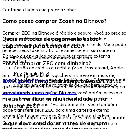
Contamos tudo o que precisa saber
Como posso comprar Zcash na Bitnovo?
Comprar ZEC na Bitnovo é rápido e seguro. Você só precisa
Quais métodos de pagamento estão
criar uma conta gratuita, verificar sua identidade e
selecionar seu método de pagamento preferido. Você pode
disponíveis para comprar ZEC?
receber seus tokens ZEC diretamente em sua carteira
Bitnovo ou enviá-los para qualquer carteira externa
Na Bitnovo você pode comprar Zcash com:
compatível.
Posso comprar ZEC com dinheiro?
Cartão de crédito ou débito (Visa, Mastercard, Apple
Pay, Google Pay)
Sim. Você pode adquirir vouchers Bitnovo em mais de
Transferência bancária (SEPA ou SEPA Instantânea)
Onde posso armazenar meus tokens ZEC?
40.000 pontos físicos
distribuídos pela Europa. Uma vez
Compra em dinheiro através de vouchers Bitnovo
que tenha seu voucher, resgate-o facilmente desta página:
www.bitnovo.com/buy/cash/zcash/
Apenas registrando-se na Bitnovo, você obtém acesso a
Preciso verificar minha identidade para
uma carteira segura onde pode armazenar, receber e
gerenciar seus tokens ZEC diretamente. Você também
comprar ZEC?
pode transferir seus ZEC para uma carteira externa
compatível, como carteira Zcash, Exodus ou Ledger.
Sim. Para cumprir as regulamentações europeias e garantir
O que devo considerar antes de comprar
a segurança das operações, é obrigatório registrar-se e
verificar sua identidade antes de fazer compras de