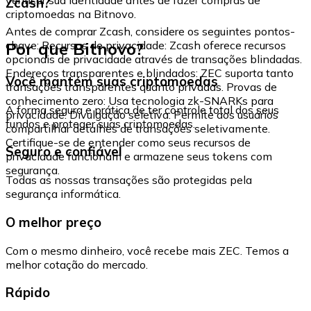
Zcash?
criptomoedas na Bitnovo.
Antes de comprar Zcash, considere os seguintes pontos-
Por que Bitnovo?
chave: Recursos de privacidade: Zcash oferece recursos
opcionais de privacidade através de transações blindadas.
Endereços transparentes e blindados: ZEC suporta tanto
Você mantém suas criptomoedas
transações transparentes quanto privadas. Provas de
conhecimento zero: Usa tecnologia zk-SNARKs para
A forma segura e prática de ter controle total dos seus
privacidade. Divulgação seletiva: Permite aos usuários
fundos e proteger suas criptomoedas.
compartilhar detalhes de transações seletivamente.
Certifique-se de entender como seus recursos de
Seguro e confiável
privacidade funcionam e armazene seus tokens com
segurança.
Todas as nossas transações são protegidas pela
segurança informática.
O melhor preço
Com o mesmo dinheiro, você recebe mais ZEC. Temos a
melhor cotação do mercado.
Rápido