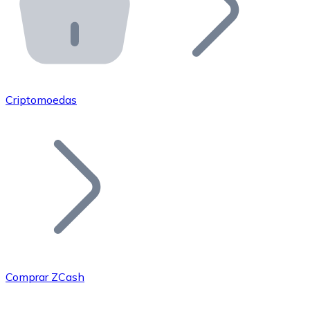
API Bitnovo
Integre nossa API no seu ecossistema.
Tornar-se Revendedor
Junte-se à nossa rede de revendedores e comercialize 
Criptomoedas
Adicionar um Token
Adicione o token do seu projeto ao nosso serviço de c
Comprar ZCash