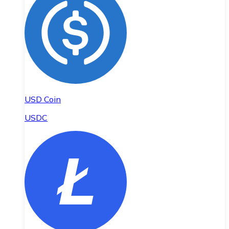
USD Coin
USDC