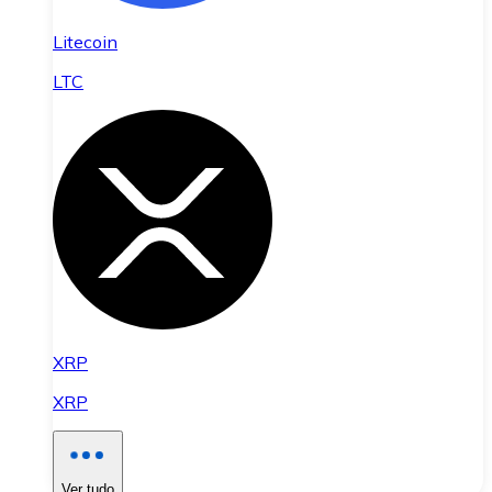
Litecoin
LTC
XRP
XRP
Ver tudo