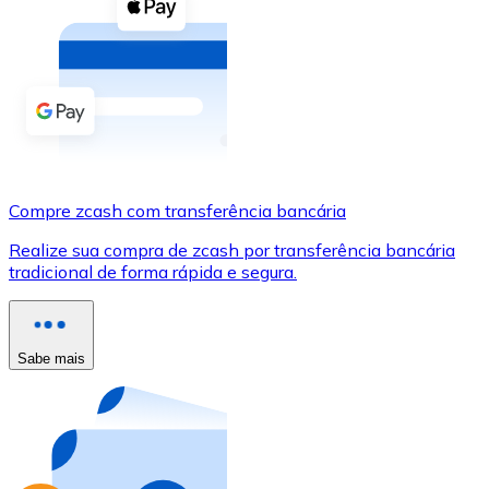
Compre criptomoedas com dinheiro e outros métodos d
Comprar com dinheiro
Transferência SEPA
Adicione fundos à sua conta Bitnovo ou faça compras d
Comprar com transferência bancária
Compre zcash com transferência bancária
Cartão de crédito / débito
Realize sua compra de zcash por transferência bancária
Use cartões Visa e Mastercard para comprar criptomoed
tradicional de forma rápida e segura.
Comprar com cartão
Loja - Cartões-presente
Sabe mais
Novo
Compre cartões-presente das suas marcas favoritas c
Ir para a loja de cartões-presente