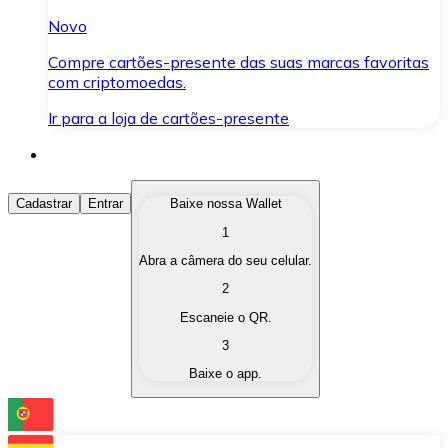
Novo
Compre cartões-presente das suas marcas favoritas
com criptomoedas.
Ir para a loja de cartões-presente
Comprar Criptomoedas
Cadastrar
Entrar
Baixe nossa Wallet
1
Compre as criptomoedas de seu interesse de forma ráp
Abra a câmera do seu celular.
Vender Criptomoedas
2
Converta suas criptomoedas em moeda fiduciária quand
Escaneie o QR.
3
Trocar (Swap)
Baixe o app.
Troque uma criptomoeda por outra instantaneamente,
Carteira Bitnovo