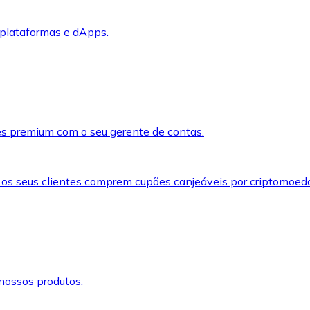
 plataformas e dApps.
s premium com o seu gerente de contas.
 os seus clientes comprem cupões canjeáveis por criptomoed
nossos produtos.