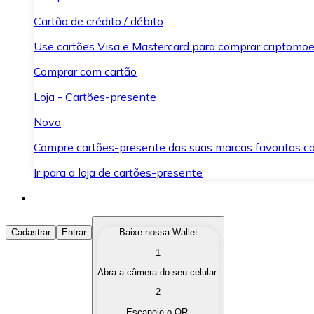
Cartão de crédito / débito
Use cartões Visa e Mastercard para comprar criptomoed
Comprar com cartão
Loja - Cartões-presente
Novo
Compre cartões-presente das suas marcas favoritas c
Ir para a loja de cartões-presente
Comprar Criptomoedas
Cadastrar
Entrar
Baixe nossa Wallet
1
Compre as criptomoedas de seu interesse de forma ráp
Abra a câmera do seu celular.
Vender Criptomoedas
2
Converta suas criptomoedas em moeda fiduciária quand
Escaneie o QR.