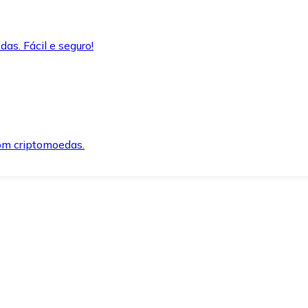
as. Fácil e seguro!
om criptomoedas.
ida e segura.
o precisar.