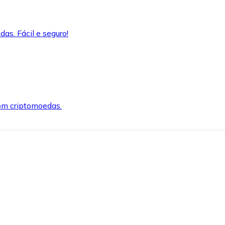
as. Fácil e seguro!
om criptomoedas.
ida e segura.
o precisar.