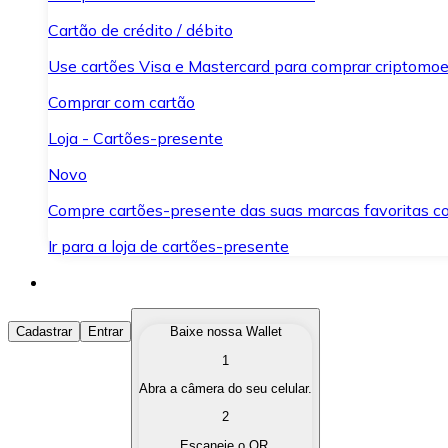
Cartão de crédito / débito
Use cartões Visa e Mastercard para comprar criptomoed
Comprar com cartão
Loja - Cartões-presente
Novo
Compre cartões-presente das suas marcas favoritas c
Ir para a loja de cartões-presente
Comprar Criptomoedas
Cadastrar
Entrar
Baixe nossa Wallet
1
Compre as criptomoedas de seu interesse de forma ráp
Abra a câmera do seu celular.
Vender Criptomoedas
2
Converta suas criptomoedas em moeda fiduciária quand
Escaneie o QR.