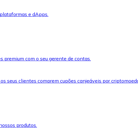
 plataformas e dApps.
s premium com o seu gerente de contas.
 os seus clientes comprem cupões canjeáveis por criptomoed
nossos produtos.