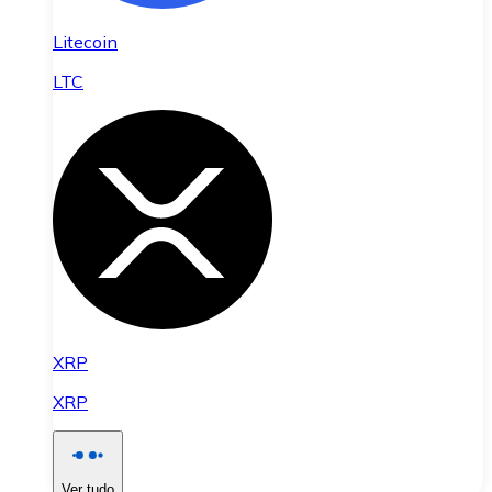
Litecoin
LTC
XRP
XRP
Ver tudo