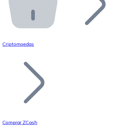
API Bitnovo
Integre nossa API no seu ecossistema.
Tornar-se Revendedor
Junte-se à nossa rede de revendedores e comercialize 
Criptomoedas
Adicionar um Token
Adicione o token do seu projeto ao nosso serviço de c
Comprar ZCash