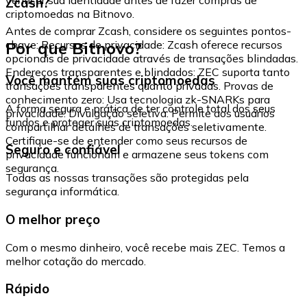
Zcash?
criptomoedas na Bitnovo.
Antes de comprar Zcash, considere os seguintes pontos-
Por que Bitnovo?
chave: Recursos de privacidade: Zcash oferece recursos
opcionais de privacidade através de transações blindadas.
Endereços transparentes e blindados: ZEC suporta tanto
Você mantém suas criptomoedas
transações transparentes quanto privadas. Provas de
conhecimento zero: Usa tecnologia zk-SNARKs para
A forma segura e prática de ter controle total dos seus
privacidade. Divulgação seletiva: Permite aos usuários
fundos e proteger suas criptomoedas.
compartilhar detalhes de transações seletivamente.
Certifique-se de entender como seus recursos de
Seguro e confiável
privacidade funcionam e armazene seus tokens com
segurança.
Todas as nossas transações são protegidas pela
segurança informática.
O melhor preço
Com o mesmo dinheiro, você recebe mais ZEC. Temos a
melhor cotação do mercado.
Rápido