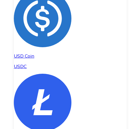
USD Coin
USDC