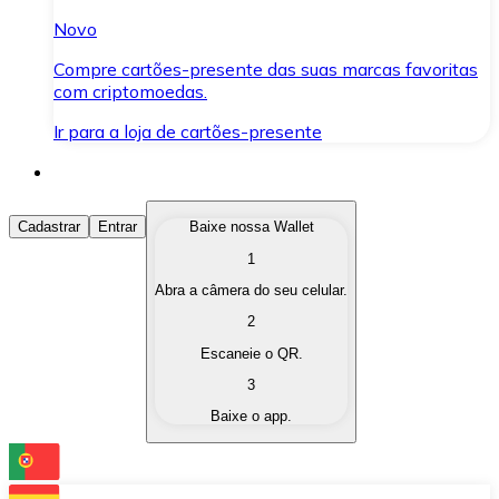
Novo
Compre cartões-presente das suas marcas favoritas
com criptomoedas.
Ir para a loja de cartões-presente
Comprar Criptomoedas
Cadastrar
Entrar
Baixe nossa Wallet
1
Compre as criptomoedas de seu interesse de forma ráp
Abra a câmera do seu celular.
Vender Criptomoedas
2
Converta suas criptomoedas em moeda fiduciária quand
Escaneie o QR.
3
Trocar (Swap)
Baixe o app.
Troque uma criptomoeda por outra instantaneamente,
Carteira Bitnovo