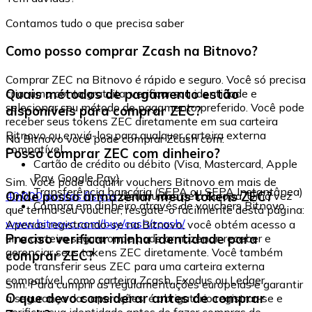
Contamos tudo o que precisa saber
Como posso comprar Zcash na Bitnovo?
Comprar ZEC na Bitnovo é rápido e seguro. Você só precisa
Quais métodos de pagamento estão
criar uma conta gratuita, verificar sua identidade e
selecionar seu método de pagamento preferido. Você pode
disponíveis para comprar ZEC?
receber seus tokens ZEC diretamente em sua carteira
Bitnovo ou enviá-los para qualquer carteira externa
Na Bitnovo você pode comprar Zcash com:
compatível.
Posso comprar ZEC com dinheiro?
Cartão de crédito ou débito (Visa, Mastercard, Apple
Pay, Google Pay)
Sim. Você pode adquirir vouchers Bitnovo em mais de
Transferência bancária (SEPA ou SEPA Instantânea)
Onde posso armazenar meus tokens ZEC?
40.000 pontos físicos
distribuídos pela Europa. Uma vez
Compra em dinheiro através de vouchers Bitnovo
que tenha seu voucher, resgate-o facilmente desta página:
www.bitnovo.com/buy/cash/zcash/
Apenas registrando-se na Bitnovo, você obtém acesso a
Preciso verificar minha identidade para
uma carteira segura onde pode armazenar, receber e
gerenciar seus tokens ZEC diretamente. Você também
comprar ZEC?
pode transferir seus ZEC para uma carteira externa
compatível, como carteira Zcash, Exodus ou Ledger.
Sim. Para cumprir as regulamentações europeias e garantir
O que devo considerar antes de comprar
a segurança das operações, é obrigatório registrar-se e
verificar sua identidade antes de fazer compras de