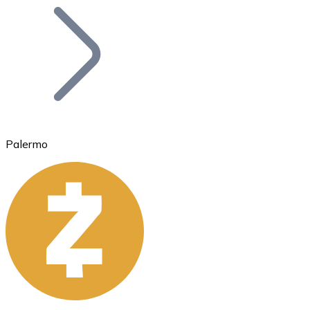
Bitcoin
BTC
Palermo
Ethereum
ETH