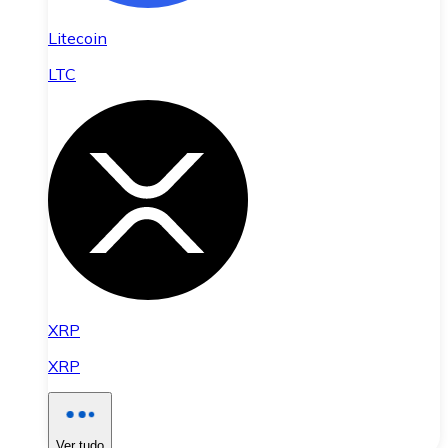
Litecoin
LTC
XRP
XRP
Ver tudo