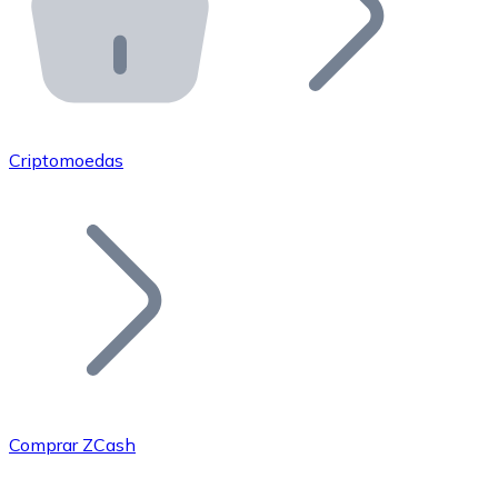
API Bitnovo
Integre nossa API no seu ecossistema.
Tornar-se Revendedor
Junte-se à nossa rede de revendedores e comercialize 
Criptomoedas
Adicionar um Token
Adicione o token do seu projeto ao nosso serviço de c
Comprar ZCash