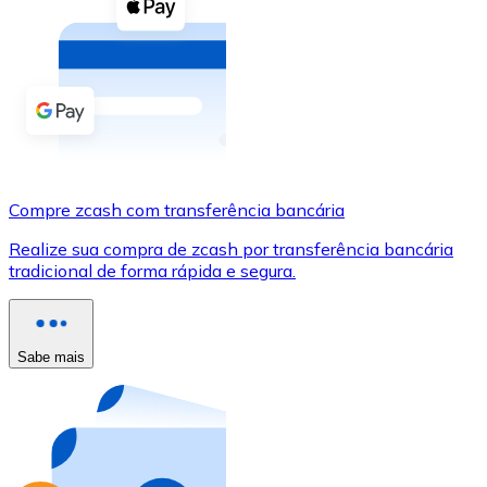
Compre criptomoedas com dinheiro e outros métodos d
Comprar com dinheiro
Transferência SEPA
Adicione fundos à sua conta Bitnovo ou faça compras d
Comprar com transferência bancária
Compre zcash com transferência bancária
Cartão de crédito / débito
Realize sua compra de zcash por transferência bancária
Use cartões Visa e Mastercard para comprar criptomoed
tradicional de forma rápida e segura.
Comprar com cartão
Loja - Cartões-presente
Sabe mais
Novo
Compre cartões-presente das suas marcas favoritas c
Ir para a loja de cartões-presente