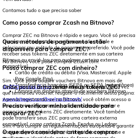
Contamos tudo o que precisa saber
Como posso comprar Zcash na Bitnovo?
Comprar ZEC na Bitnovo é rápido e seguro. Você só precisa
Quais métodos de pagamento estão
criar uma conta gratuita, verificar sua identidade e
selecionar seu método de pagamento preferido. Você pode
disponíveis para comprar ZEC?
receber seus tokens ZEC diretamente em sua carteira
Bitnovo ou enviá-los para qualquer carteira externa
Na Bitnovo você pode comprar Zcash com:
compatível.
Posso comprar ZEC com dinheiro?
Cartão de crédito ou débito (Visa, Mastercard, Apple
Pay, Google Pay)
Sim. Você pode adquirir vouchers Bitnovo em mais de
Transferência bancária (SEPA ou SEPA Instantânea)
Onde posso armazenar meus tokens ZEC?
40.000 pontos físicos
distribuídos pela Europa. Uma vez
Compra em dinheiro através de vouchers Bitnovo
que tenha seu voucher, resgate-o facilmente desta página:
www.bitnovo.com/buy/cash/zcash/
Apenas registrando-se na Bitnovo, você obtém acesso a
Preciso verificar minha identidade para
uma carteira segura onde pode armazenar, receber e
gerenciar seus tokens ZEC diretamente. Você também
comprar ZEC?
pode transferir seus ZEC para uma carteira externa
compatível, como carteira Zcash, Exodus ou Ledger.
Sim. Para cumprir as regulamentações europeias e garantir
O que devo considerar antes de comprar
a segurança das operações, é obrigatório registrar-se e
verificar sua identidade antes de fazer compras de