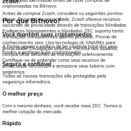
Zcash?
criptomoedas na Bitnovo.
Antes de comprar Zcash, considere os seguintes pontos-
Por que Bitnovo?
chave: Recursos de privacidade: Zcash oferece recursos
opcionais de privacidade através de transações blindadas.
Endereços transparentes e blindados: ZEC suporta tanto
Você mantém suas criptomoedas
transações transparentes quanto privadas. Provas de
conhecimento zero: Usa tecnologia zk-SNARKs para
A forma segura e prática de ter controle total dos seus
privacidade. Divulgação seletiva: Permite aos usuários
fundos e proteger suas criptomoedas.
compartilhar detalhes de transações seletivamente.
Certifique-se de entender como seus recursos de
Seguro e confiável
privacidade funcionam e armazene seus tokens com
segurança.
Todas as nossas transações são protegidas pela
segurança informática.
O melhor preço
Com o mesmo dinheiro, você recebe mais ZEC. Temos a
melhor cotação do mercado.
Rápido