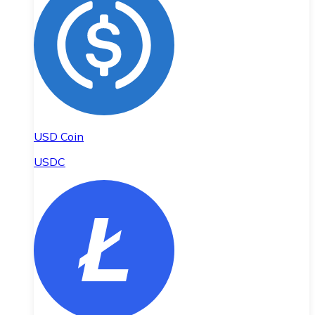
USD Coin
USDC