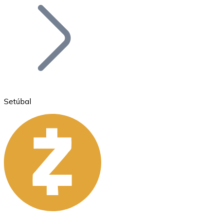
Bitcoin
BTC
Setúbal
Ethereum
ETH