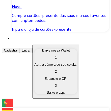
Novo
Compre cartões-presente das suas marcas favoritas
com criptomoedas.
Ir para a loja de cartões-presente
Comprar Criptomoedas
Cadastrar
Entrar
Baixe nossa Wallet
1
Compre as criptomoedas de seu interesse de forma ráp
Abra a câmera do seu celular.
Vender Criptomoedas
2
Converta suas criptomoedas em moeda fiduciária quand
Escaneie o QR.
3
Trocar (Swap)
Baixe o app.
Troque uma criptomoeda por outra instantaneamente,
Carteira Bitnovo