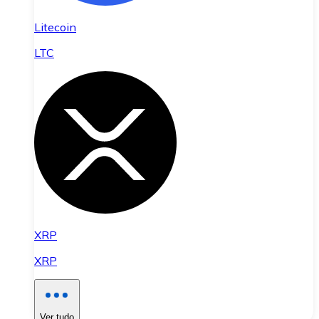
Litecoin
LTC
XRP
XRP
Ver tudo