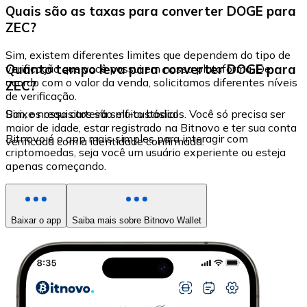
Quais são as taxas para converter DOGE para
ZEC?
Sim, existem diferentes limites que dependem do tipo de
Quanto tempo leva para converter DOGE para
verificação que você possui em nossa plataforma. De
acordo com o valor da venda, solicitamos diferentes níveis
ZEC?
de verificação.
Sim, os requisitos são muito básicos. Você só precisa ser
Baixe nossa carteira self-custodial
maior de idade, estar registrado na Bitnovo e ter sua conta
Bitnovo é o app mais simples para interagir com
verificada com a identidade confirmada.
criptomoedas, seja você um usuário experiente ou esteja
apenas começando.
Baixar o app
Saiba mais sobre Bitnovo Wallet