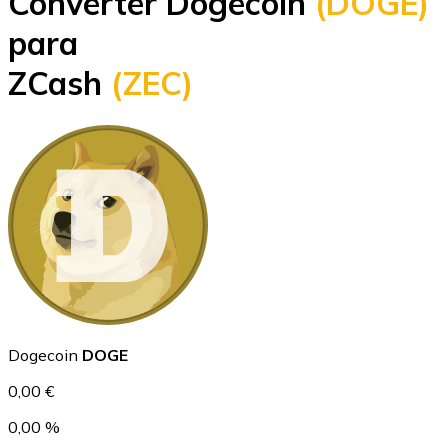
Converter Dogecoin
(DOGE)
Bitcoin
para
BTC
ZCash
(ZEC)
Ethereum
ETH
Dogecoin
DOGE
0,00 €
0,00 %