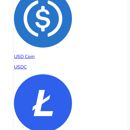
USD Coin
USDC