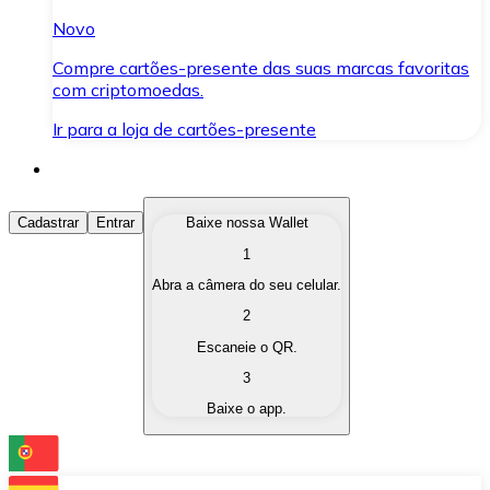
Novo
Compre cartões-presente das suas marcas favoritas
com criptomoedas.
Ir para a loja de cartões-presente
Comprar Criptomoedas
Cadastrar
Entrar
Baixe nossa Wallet
1
Compre as criptomoedas de seu interesse de forma ráp
Abra a câmera do seu celular.
Vender Criptomoedas
2
Converta suas criptomoedas em moeda fiduciária quand
Escaneie o QR.
3
Trocar (Swap)
Baixe o app.
Troque uma criptomoeda por outra instantaneamente,
Carteira Bitnovo