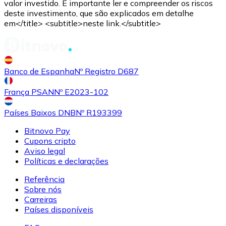
valor investido. É importante ler e compreender os riscos
deste investimento, que são explicados em detalhe
em</title> <subtitle>neste link.</subtitle>
Banco de Espanha
Nº Registro D687
França PSAN
Nº E2023-102
Países Baixos DNB
Nº R193399
Bitnovo Pay
Cupons cripto
Aviso legal
Políticas e declarações
Referência
Sobre nós
Carreiras
Países disponíveis