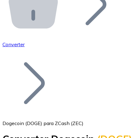
API Bitnovo
Integre nossa API no seu ecossistema.
Tornar-se Revendedor
Junte-se à nossa rede de revendedores e comercialize 
Converter
Adicionar um Token
Adicione o token do seu projeto ao nosso serviço de c
Dogecoin (DOGE) para ZCash (ZEC)