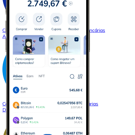
Comprar
Cardano
com transferência bancárias
ADA
Comprar
Dash
com transferência bancárias
DASH