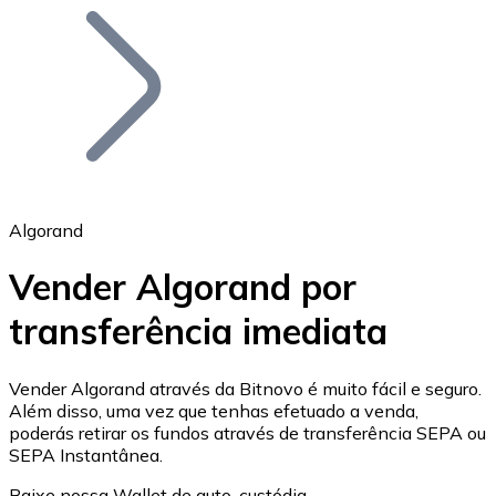
Bitcoin
BTC
Algorand
Vender Algorand por
transferência imediata
Ethereum
ETH
Vender Algorand através da Bitnovo é muito fácil e seguro.
Além disso, uma vez que tenhas efetuado a venda,
poderás retirar os fundos através de transferência SEPA ou
SEPA Instantânea.
Baixe nossa Wallet de auto-custódia