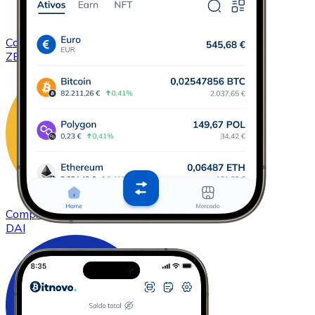
Comprar
ZCash
com transferência bancárias
ZEC
Comprar
DAI
com transferência bancárias
DAI