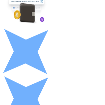
LTC
XRP
XRP
Ver tudo
Cupons cripto