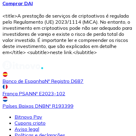
Comprar DAI
Comprar
Avalanche
com transferência bancárias
AVAX
<title>A prestação de serviços de criptoativos é regulada
pelo Regulamento (UE) 2023/1114 (MiCA). No entanto, o
investimento em criptoativos pode não ser adequado para
investidores de varejo e existe o risco de perda total do
valor investido. É importante ler e compreender os riscos
deste investimento, que são explicados em detalhe
em</title> <subtitle>neste link.</subtitle>
Comprar
Shiba Inu
com transferência bancárias
Banco de Espanha
Nº Registro D687
SHIB
França PSAN
Nº E2023-102
Países Baixos DNB
Nº R193399
Bitnovo Pay
Cupons cripto
Aviso legal
Políticas e declarações