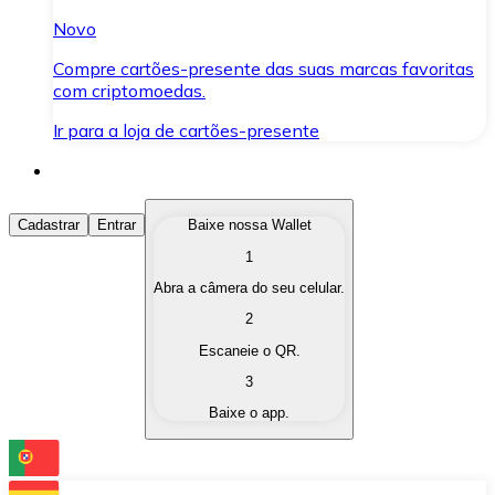
Novo
Compre cartões-presente das suas marcas favoritas
com criptomoedas.
Ir para a loja de cartões-presente
Comprar Criptomoedas
Cadastrar
Entrar
Baixe nossa Wallet
1
Compre as criptomoedas de seu interesse de forma ráp
Abra a câmera do seu celular.
Vender Criptomoedas
2
Converta suas criptomoedas em moeda fiduciária quand
Escaneie o QR.
3
Trocar (Swap)
Baixe o app.
Troque uma criptomoeda por outra instantaneamente,
Carteira Bitnovo