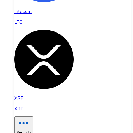
Litecoin
LTC
XRP
XRP
Ver tudo