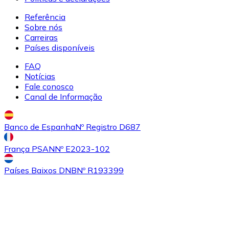
Referência
Sobre nós
Comprar
Uniswap
com transferência bancárias
Carreiras
UNI
Países disponíveis
FAQ
Notícias
Fale conosco
Canal de Informação
Banco de Espanha
Nº Registro D687
França PSAN
Nº E2023-102
Comprar
Ethereum Classic
com transferência bancárias
ETC
Países Baixos DNB
Nº R193399