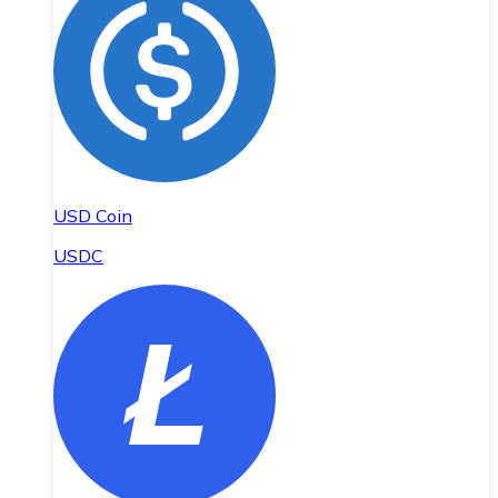
USD Coin
USDC