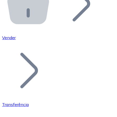
API Bitnovo
Integre nossa API no seu ecossistema.
Tornar-se Revendedor
Junte-se à nossa rede de revendedores e comercialize 
Vender
Adicionar um Token
Adicione o token do seu projeto ao nosso serviço de c
Transferência