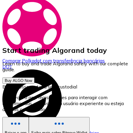
Start trading Algorand today
Comprar
Polkadot
com transferência bancárias
Learn to buy and trade Algorand safely with our complete
DOT
guide.
Buy ALGO Now
Baixe nossa carteira self-custodial
Bitnovo é o app mais simples para interagir com
criptomoedas, seja você um usuário experiente ou esteja
apenas começando.
Baixar o app
Saiba mais sobre Bitnovo Wallet