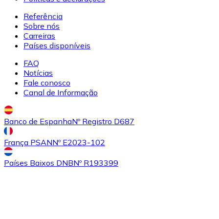
Referência
Sobre nós
Comprar
Uniswap
com transferência bancárias
Carreiras
UNI
Países disponíveis
FAQ
Notícias
Fale conosco
Canal de Informação
Banco de Espanha
Nº Registro D687
França PSAN
Nº E2023-102
Comprar
Ethereum Classic
com transferência bancárias
ETC
Países Baixos DNB
Nº R193399