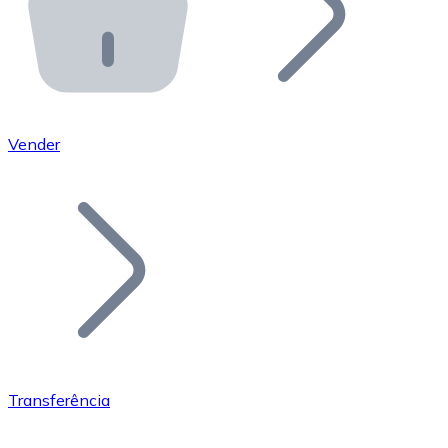
API Bitnovo
Integre nossa API no seu ecossistema.
Tornar-se Revendedor
Junte-se à nossa rede de revendedores e comercialize 
Vender
Adicionar um Token
Adicione o token do seu projeto ao nosso serviço de c
Transferência