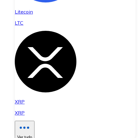
Litecoin
LTC
XRP
XRP
Ver tudo