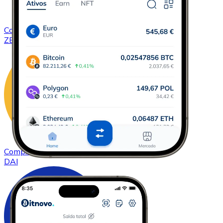
Comprar
ZCash
com transferência bancárias
ZEC
Comprar
DAI
com transferência bancárias
DAI