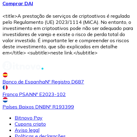
Comprar DAI
Comprar
Avalanche
com transferência bancárias
AVAX
<title>A prestação de serviços de criptoativos é regulada
pelo Regulamento (UE) 2023/1114 (MiCA). No entanto, o
investimento em criptoativos pode não ser adequado para
investidores de varejo e existe o risco de perda total do
valor investido. É importante ler e compreender os riscos
deste investimento, que são explicados em detalhe
em</title> <subtitle>neste link.</subtitle>
Comprar
Shiba Inu
com transferência bancárias
Banco de Espanha
Nº Registro D687
SHIB
França PSAN
Nº E2023-102
Países Baixos DNB
Nº R193399
Bitnovo Pay
Cupons cripto
Aviso legal
Políticas e declarações