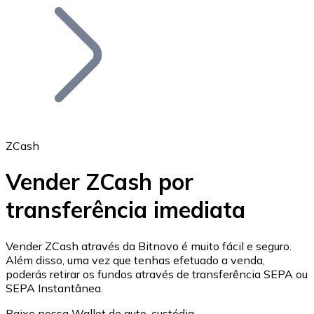
Bitcoin
BTC
ZCash
Vender ZCash por
transferência imediata
Ethereum
ETH
Vender ZCash através da Bitnovo é muito fácil e seguro.
Além disso, uma vez que tenhas efetuado a venda,
poderás retirar os fundos através de transferência SEPA ou
SEPA Instantânea.
Baixe nossa Wallet de auto-custódia