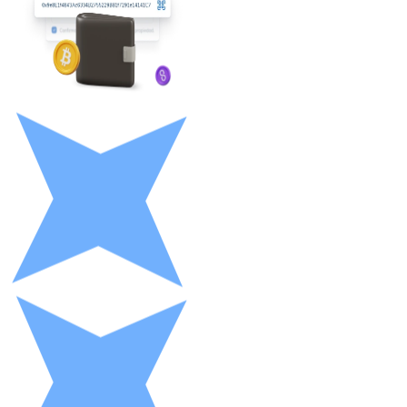
LTC
XRP
XRP
Ver tudo
Cupons cripto