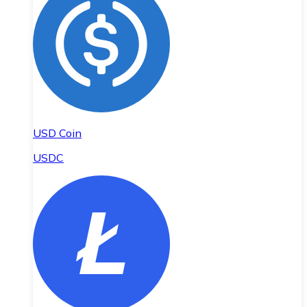
USD Coin
USDC