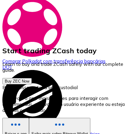
Start trading ZCash today
Comprar
Polkadot
com transferência bancárias
Learn to buy and trade ZCash safely with our complete
DOT
guide.
Buy ZEC Now
Baixe nossa carteira self-custodial
Bitnovo é o app mais simples para interagir com
criptomoedas, seja você um usuário experiente ou esteja
apenas começando.
Baixar o app
Saiba mais sobre Bitnovo Wallet