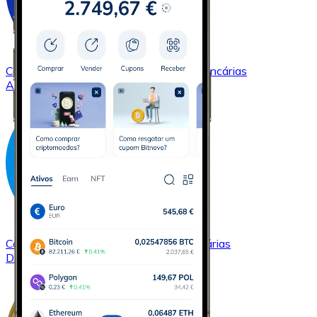
Comprar
Cardano
com transferência bancárias
ADA
Comprar
Dash
com transferência bancárias
DASH