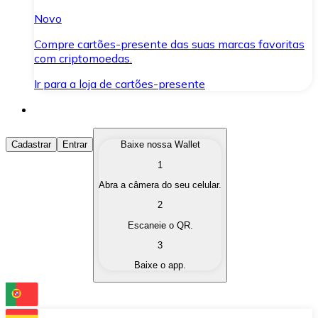
Novo
Compre cartões-presente das suas marcas favoritas
com criptomoedas.
Ir para a loja de cartões-presente
Comprar Criptomoedas
Cadastrar
Entrar
Baixe nossa Wallet
1
Compre as criptomoedas de seu interesse de forma ráp
Abra a câmera do seu celular.
Vender Criptomoedas
2
Converta suas criptomoedas em moeda fiduciária quand
Escaneie o QR.
3
Trocar (Swap)
Baixe o app.
Troque uma criptomoeda por outra instantaneamente,
Carteira Bitnovo