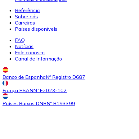
Referência
Sobre nós
Comprar
Uniswap
com transferência bancárias
Carreiras
UNI
Países disponíveis
FAQ
Notícias
Fale conosco
Canal de Informação
Banco de Espanha
Nº Registro D687
França PSAN
Nº E2023-102
Comprar
Ethereum Classic
com transferência bancárias
ETC
Países Baixos DNB
Nº R193399