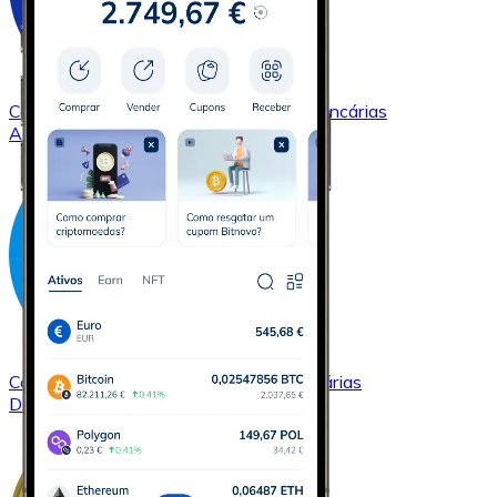
Comprar
Cardano
com transferência bancárias
ADA
Comprar
Dash
com transferência bancárias
DASH