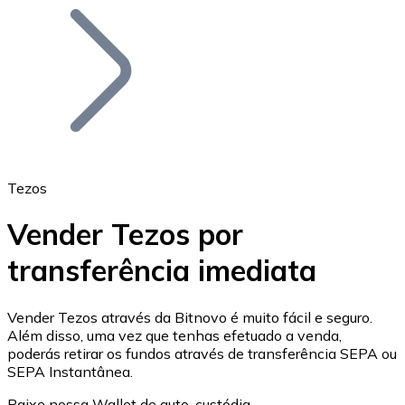
Bitcoin
BTC
Tezos
Vender Tezos por
transferência imediata
Ethereum
ETH
Vender Tezos através da Bitnovo é muito fácil e seguro.
Além disso, uma vez que tenhas efetuado a venda,
poderás retirar os fundos através de transferência SEPA ou
SEPA Instantânea.
Baixe nossa Wallet de auto-custódia