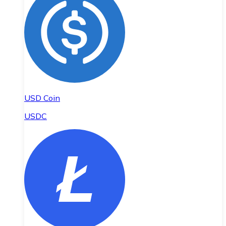
USD Coin
USDC