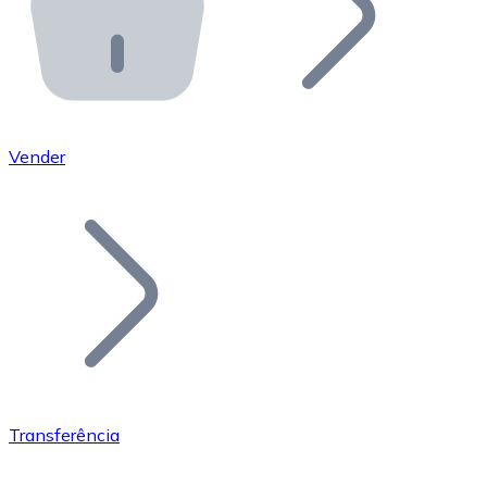
API Bitnovo
Integre nossa API no seu ecossistema.
Tornar-se Revendedor
Junte-se à nossa rede de revendedores e comercialize 
Vender
Adicionar um Token
Adicione o token do seu projeto ao nosso serviço de c
Transferência