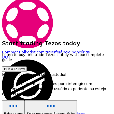
Start trading Tezos today
Comprar
Polkadot
com transferência bancárias
Learn to buy and trade Tezos safely with our complete
DOT
guide.
Buy XTZ Now
Baixe nossa carteira self-custodial
Bitnovo é o app mais simples para interagir com
criptomoedas, seja você um usuário experiente ou esteja
apenas começando.
Baixar o app
Saiba mais sobre Bitnovo Wallet