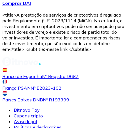
Comprar DAI
Comprar
Avalanche
com transferência bancárias
AVAX
<title>A prestação de serviços de criptoativos é regulada
pelo Regulamento (UE) 2023/1114 (MiCA). No entanto, o
investimento em criptoativos pode não ser adequado para
investidores de varejo e existe o risco de perda total do
valor investido. É importante ler e compreender os riscos
deste investimento, que são explicados em detalhe
em</title> <subtitle>neste link.</subtitle>
Comprar
Shiba Inu
com transferência bancárias
Banco de Espanha
Nº Registro D687
SHIB
França PSAN
Nº E2023-102
Países Baixos DNB
Nº R193399
Bitnovo Pay
Cupons cripto
Aviso legal
Políticas e declarações