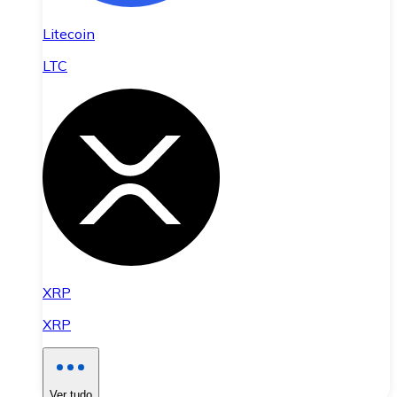
Litecoin
LTC
XRP
XRP
Ver tudo