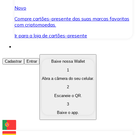
Novo
Compre cartões-presente das suas marcas favoritas
com criptomoedas.
Ir para a loja de cartões-presente
Comprar Criptomoedas
Cadastrar
Entrar
Baixe nossa Wallet
1
Compre as criptomoedas de seu interesse de forma ráp
Abra a câmera do seu celular.
Vender Criptomoedas
2
Converta suas criptomoedas em moeda fiduciária quand
Escaneie o QR.
3
Trocar (Swap)
Baixe o app.
Troque uma criptomoeda por outra instantaneamente,
Carteira Bitnovo