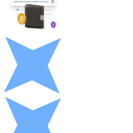
LTC
XRP
XRP
Ver tudo
Cupons cripto