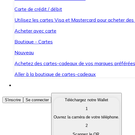
Carte de crédit / débit
Utilisez les cartes Visa et Mastercard pour acheter des
Acheter avec carte
Boutique - Cartes
Nouveau
Achetez des cartes-cadeaux de vos marques préférée
Aller à la boutique de cartes-cadeaux
Acheter des Cryptomonnaies
S'inscrire
Se connecter
Téléchargez notre Wallet
1
Achetez les cryptomonnaies qui vous intéressent rapid
Ouvrez la caméra de votre téléphone.
Vendre des Cryptomonnaies
2
Convertissez vos cryptomonnaies en monnaie fiduciair
Scannez le QR.