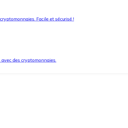
 cryptomonnaies. Facile et sécurisé !
s avec des cryptomonnaies.
ement et en toute sécurité.
e lorsque vous en avez besoin.