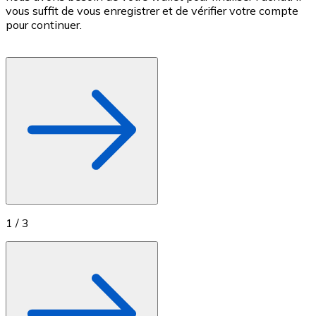
vous suffit de vous enregistrer et de vérifier votre compte
d
Achetez des cartes-cadeaux de vos marques préférées
pour continuer.
c
p
Aller à la boutique de cartes-cadeaux
1
/
3