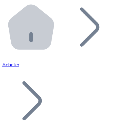
Effectuez des opérations de plus grande envergure. O
Distributeurs automatiques Bitnovo
Intégrez un ATM Bitnovo dans votre entreprise et per
API Bitnovo
Intégrez notre API dans votre écosystème.
Devenir Distributeur
Rejoignez notre réseau de distributeurs et commercialis
Acheter
Lister un Token
Ajoutez le token de votre projet à notre service d'acha