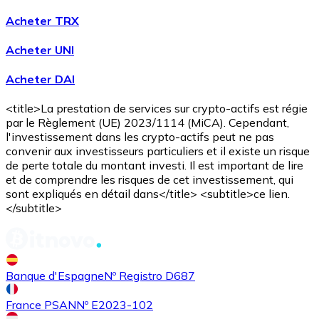
Acheter TRX
Acheter UNI
Acheter DAI
Acheter
Avalanche
avec virement bancaire
AVAX
<title>La prestation de services sur crypto-actifs est régie
par le Règlement (UE) 2023/1114 (MiCA). Cependant,
l'investissement dans les crypto-actifs peut ne pas
convenir aux investisseurs particuliers et il existe un risque
de perte totale du montant investi. Il est important de lire
et de comprendre les risques de cet investissement, qui
sont expliqués en détail dans</title> <subtitle>ce lien.
</subtitle>
Acheter
Shiba Inu
avec virement bancaire
SHIB
Banque d'Espagne
Nº Registro D687
France PSAN
Nº E2023-102