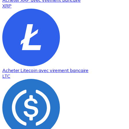
Acheter
XRP
avec virement bancaire
XRP
Acheter
Litecoin
avec virement bancaire
LTC