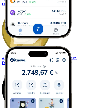
DASH
Acheter
Dogecoin
avec virement bancaire
DOGE