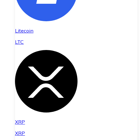
Litecoin
LTC
XRP
XRP