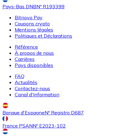
Pays-Bas DNB
Nº R193399
Bitnovo Pay
Coupons crypto
Mentions légales
Politiques et Déclarations
Référence
Acheter
Uniswap
avec virement bancaire
À propos de nous
UNI
Carrières
Pays disponibles
FAQ
Actualités
Contactez-nous
Canal d'Information
Banque d'Espagne
Nº Registro D687
Acheter
Ethereum Classic
avec virement bancaire
France PSAN
Nº E2023-102
ETC