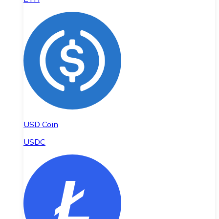
USD Coin
USDC