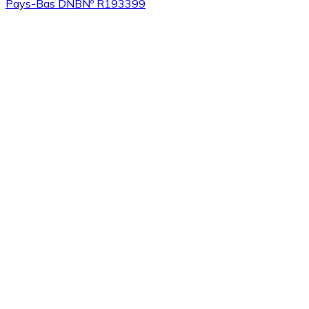
Pays-Bas DNB
Nº R193399
Acheter
Algorand
avec virement bancaire
ALGO
Acheter
Tezos
avec virement bancaire