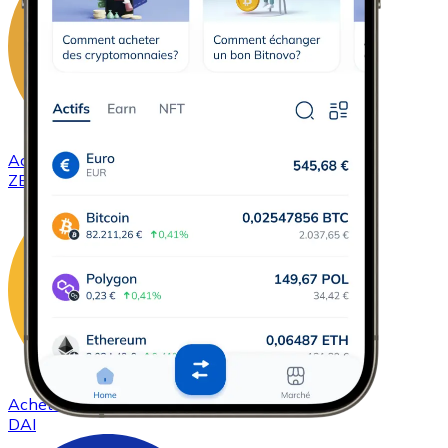
Acheter
ZCash
avec virement bancaire
ZEC
Acheter
DAI
avec virement bancaire
DAI