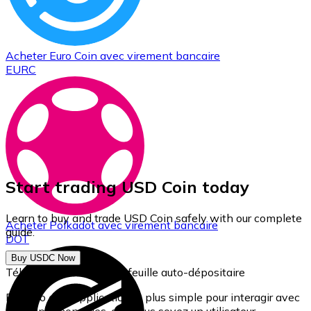
Acheter
Euro Coin
avec virement bancaire
EURC
Start trading USD Coin today
Learn to buy and trade USD Coin safely with our complete
Acheter
Polkadot
avec virement bancaire
guide.
DOT
Buy USDC Now
Téléchargez notre portefeuille auto-dépositaire
Bitnovo est l'application la plus simple pour interagir avec