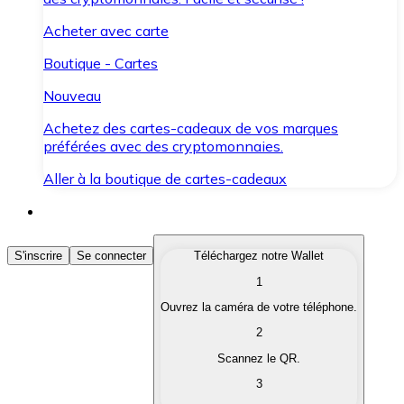
Acheter avec carte
Boutique - Cartes
Nouveau
Achetez des cartes-cadeaux de vos marques
préférées avec des cryptomonnaies.
Aller à la boutique de cartes-cadeaux
Acheter des Cryptomonnaies
S'inscrire
Se connecter
Téléchargez notre Wallet
1
Achetez les cryptomonnaies qui vous intéressent rapid
Ouvrez la caméra de votre téléphone.
Vendre des Cryptomonnaies
2
Convertissez vos cryptomonnaies en monnaie fiduciair
Scannez le QR.
3
Échanger (Swap)