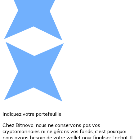
Voir toutes
Coupons crypto
Achetez des cryptomonnaies en espèces et d'autres m
Acheter avec espèces
Virement SEPA
Ajoutez des fonds à votre compte Bitnovo ou effectuez 
Acheter avec virement bancaire
Carte de crédit / débit
Utilisez les cartes Visa et Mastercard pour acheter des
Acheter avec carte
Indiquez votre portefeuille
Boutique - Cartes
Chez Bitnovo, nous ne conservons pas vos
cryptomonnaies ni ne gérons vos fonds, c'est pourquoi
d
Nouveau
nous avons besoin de votre wallet pour finaliser l'achat. Il
a