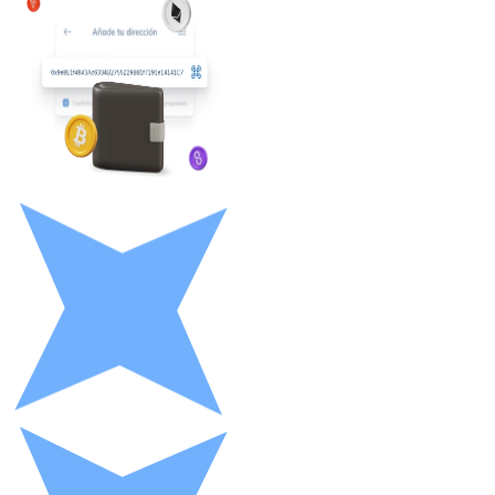
Litecoin
LTC
XRP
XRP