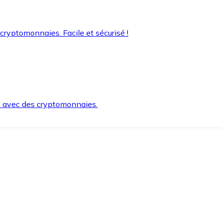
 cryptomonnaies. Facile et sécurisé !
s avec des cryptomonnaies.
ement et en toute sécurité.
e lorsque vous en avez besoin.