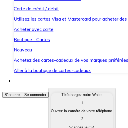
Carte de crédit / débit
Utilisez les cartes Visa et Mastercard pour acheter des
Acheter avec carte
Boutique - Cartes
Nouveau
Achetez des cartes-cadeaux de vos marques préférée
Aller à la boutique de cartes-cadeaux
Acheter des Cryptomonnaies
S'inscrire
Se connecter
Téléchargez notre Wallet
1
Achetez les cryptomonnaies qui vous intéressent rapid
Ouvrez la caméra de votre téléphone.
Vendre des Cryptomonnaies
2
Convertissez vos cryptomonnaies en monnaie fiduciair
Scannez le QR.