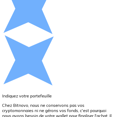
Voir toutes
Coupons crypto
Achetez des cryptomonnaies en espèces et d'autres m
Acheter avec espèces
Virement SEPA
Ajoutez des fonds à votre compte Bitnovo ou effectuez 
Acheter avec virement bancaire
Carte de crédit / débit
Utilisez les cartes Visa et Mastercard pour acheter des
Acheter avec carte
Indiquez votre portefeuille
Boutique - Cartes
Chez Bitnovo, nous ne conservons pas vos
cryptomonnaies ni ne gérons vos fonds, c'est pourquoi
d
Nouveau
nous avons besoin de votre wallet pour finaliser l'achat. Il
a