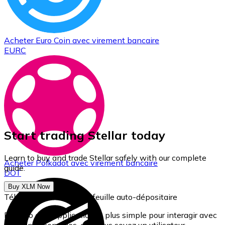
Acheter
Euro Coin
avec virement bancaire
EURC
Start trading Stellar today
Learn to buy and trade Stellar safely with our complete
Acheter
Polkadot
avec virement bancaire
guide.
DOT
Buy XLM Now
Téléchargez notre portefeuille auto-dépositaire
Bitnovo est l'application la plus simple pour interagir avec