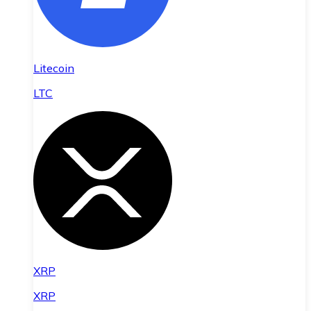
Litecoin
LTC
XRP
XRP