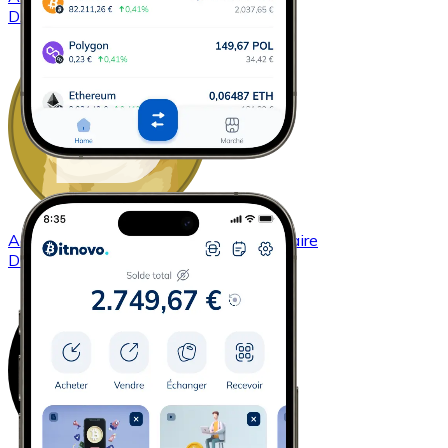
DASH
Acheter
Dogecoin
avec virement bancaire
DOGE