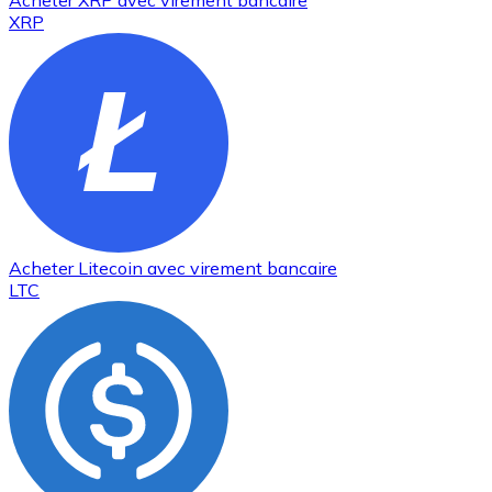
Acheter
XRP
avec virement bancaire
XRP
Acheter
Litecoin
avec virement bancaire
LTC