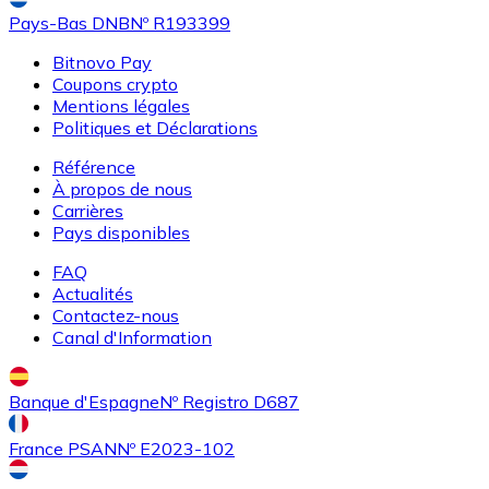
Pays-Bas DNB
Nº R193399
Bitnovo Pay
Coupons crypto
Mentions légales
Politiques et Déclarations
Référence
Acheter
Uniswap
avec virement bancaire
À propos de nous
UNI
Carrières
Pays disponibles
FAQ
Actualités
Contactez-nous
Canal d'Information
Banque d'Espagne
Nº Registro D687
Acheter
Ethereum Classic
avec virement bancaire
France PSAN
Nº E2023-102
ETC