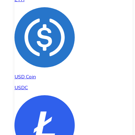
USD Coin
USDC