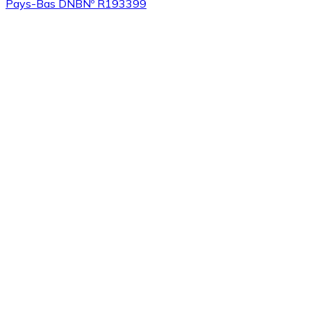
Pays-Bas DNB
Nº R193399
Acheter
Algorand
avec virement bancaire
ALGO
Acheter
Tezos
avec virement bancaire