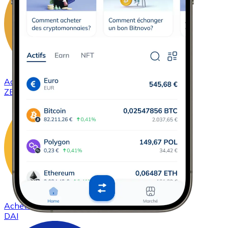
Acheter
ZCash
avec virement bancaire
ZEC
Acheter
DAI
avec virement bancaire
DAI