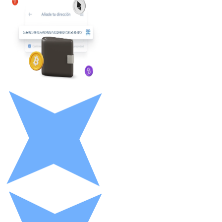
Litecoin
LTC
XRP
XRP