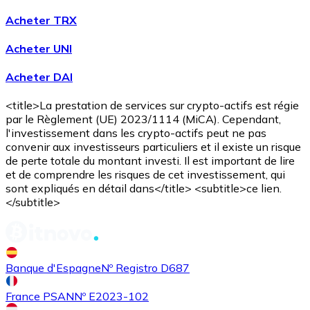
Acheter TRX
Acheter UNI
Acheter DAI
Acheter
Avalanche
avec virement bancaire
AVAX
<title>La prestation de services sur crypto-actifs est régie
par le Règlement (UE) 2023/1114 (MiCA). Cependant,
l'investissement dans les crypto-actifs peut ne pas
convenir aux investisseurs particuliers et il existe un risque
de perte totale du montant investi. Il est important de lire
et de comprendre les risques de cet investissement, qui
sont expliqués en détail dans</title> <subtitle>ce lien.
</subtitle>
Acheter
Shiba Inu
avec virement bancaire
SHIB
Banque d'Espagne
Nº Registro D687
France PSAN
Nº E2023-102