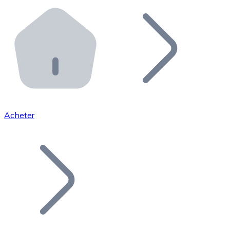
Effectuez des opérations de plus grande envergure. O
Distributeurs automatiques Bitnovo
Intégrez un ATM Bitnovo dans votre entreprise et per
API Bitnovo
Intégrez notre API dans votre écosystème.
Devenir Distributeur
Rejoignez notre réseau de distributeurs et commercialis
Acheter
Lister un Token
Ajoutez le token de votre projet à notre service d'acha