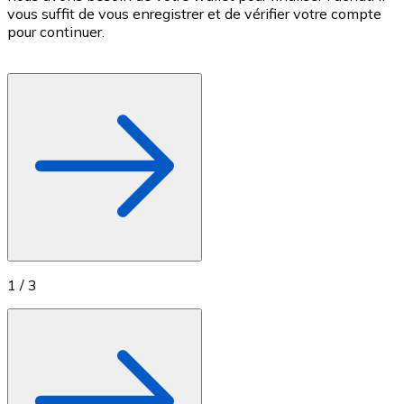
vous suffit de vous enregistrer et de vérifier votre compte
d
Achetez des cartes-cadeaux de vos marques préférées
pour continuer.
c
p
Aller à la boutique de cartes-cadeaux
1
/
3