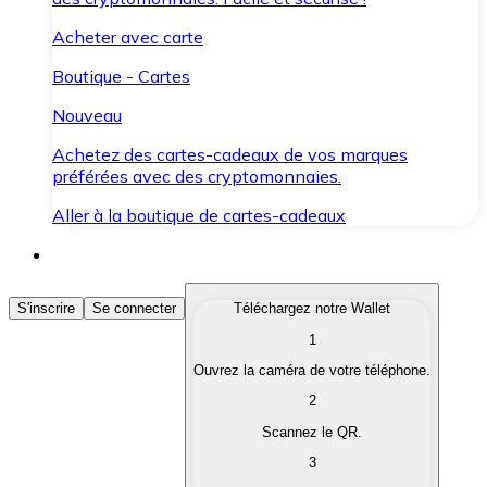
Acheter avec carte
Boutique - Cartes
Nouveau
Achetez des cartes-cadeaux de vos marques
préférées avec des cryptomonnaies.
Aller à la boutique de cartes-cadeaux
Acheter des Cryptomonnaies
S'inscrire
Se connecter
Téléchargez notre Wallet
1
Achetez les cryptomonnaies qui vous intéressent rapid
Ouvrez la caméra de votre téléphone.
Vendre des Cryptomonnaies
2
Convertissez vos cryptomonnaies en monnaie fiduciair
Scannez le QR.
3
Échanger (Swap)