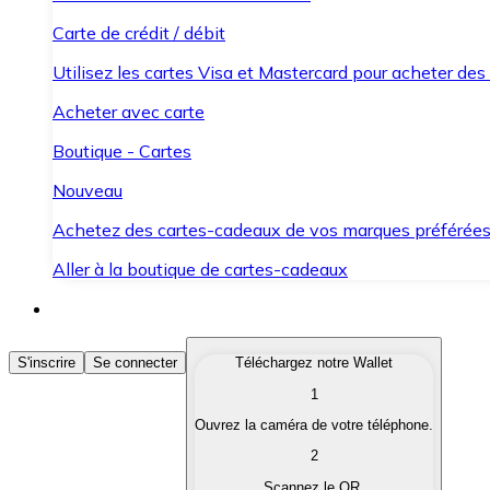
Carte de crédit / débit
Utilisez les cartes Visa et Mastercard pour acheter des
Acheter avec carte
Boutique - Cartes
Nouveau
Achetez des cartes-cadeaux de vos marques préférée
Aller à la boutique de cartes-cadeaux
Acheter des Cryptomonnaies
S'inscrire
Se connecter
Téléchargez notre Wallet
1
Achetez les cryptomonnaies qui vous intéressent rapid
Ouvrez la caméra de votre téléphone.
Vendre des Cryptomonnaies
2
Convertissez vos cryptomonnaies en monnaie fiduciair
Scannez le QR.