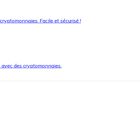
 cryptomonnaies. Facile et sécurisé !
s avec des cryptomonnaies.
ement et en toute sécurité.
e lorsque vous en avez besoin.