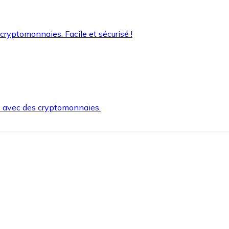
 cryptomonnaies. Facile et sécurisé !
s avec des cryptomonnaies.
ement et en toute sécurité.
e lorsque vous en avez besoin.