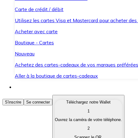
Carte de crédit / débit
Utilisez les cartes Visa et Mastercard pour acheter des
Acheter avec carte
Boutique - Cartes
Nouveau
Achetez des cartes-cadeaux de vos marques préférée
Aller à la boutique de cartes-cadeaux
Acheter des Cryptomonnaies
S'inscrire
Se connecter
Téléchargez notre Wallet
1
Achetez les cryptomonnaies qui vous intéressent rapid
Ouvrez la caméra de votre téléphone.
Vendre des Cryptomonnaies
2
Convertissez vos cryptomonnaies en monnaie fiduciair
Scannez le QR.