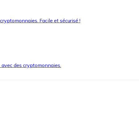
 cryptomonnaies. Facile et sécurisé !
s avec des cryptomonnaies.
ement et en toute sécurité.
e lorsque vous en avez besoin.