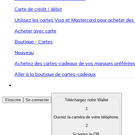
Carte de crédit / débit
Utilisez les cartes Visa et Mastercard pour acheter des
Acheter avec carte
Boutique - Cartes
Nouveau
Achetez des cartes-cadeaux de vos marques préférée
Aller à la boutique de cartes-cadeaux
Acheter des Cryptomonnaies
S'inscrire
Se connecter
Téléchargez notre Wallet
1
Achetez les cryptomonnaies qui vous intéressent rapid
Ouvrez la caméra de votre téléphone.
Vendre des Cryptomonnaies
2
Convertissez vos cryptomonnaies en monnaie fiduciair
Scannez le QR.