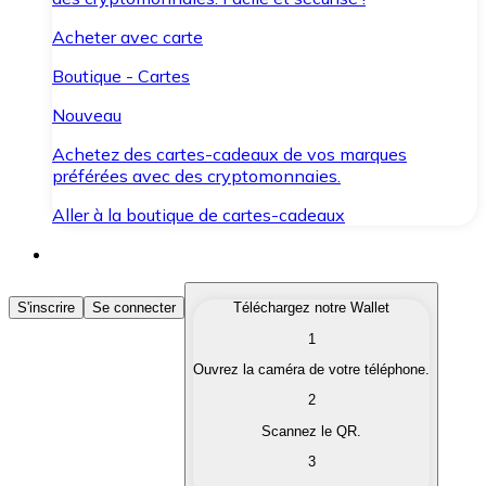
Acheter avec carte
Boutique - Cartes
Nouveau
Achetez des cartes-cadeaux de vos marques
préférées avec des cryptomonnaies.
Aller à la boutique de cartes-cadeaux
Acheter des Cryptomonnaies
S'inscrire
Se connecter
Téléchargez notre Wallet
1
Achetez les cryptomonnaies qui vous intéressent rapid
Ouvrez la caméra de votre téléphone.
Vendre des Cryptomonnaies
2
Convertissez vos cryptomonnaies en monnaie fiduciair
Scannez le QR.
3
Échanger (Swap)