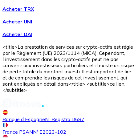
Acheter TRX
Acheter UNI
Acheter DAI
Acheter
Avalanche
avec virement bancaire
AVAX
<title>La prestation de services sur crypto-actifs est régie
par le Règlement (UE) 2023/1114 (MiCA). Cependant,
l'investissement dans les crypto-actifs peut ne pas
convenir aux investisseurs particuliers et il existe un risque
de perte totale du montant investi. Il est important de lire
et de comprendre les risques de cet investissement, qui
sont expliqués en détail dans</title> <subtitle>ce lien.
</subtitle>
Acheter
Shiba Inu
avec virement bancaire
SHIB
Banque d'Espagne
Nº Registro D687
France PSAN
Nº E2023-102