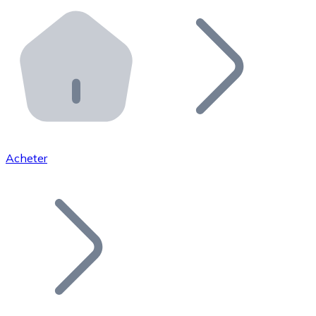
Effectuez des opérations de plus grande envergure. O
Distributeurs automatiques Bitnovo
Intégrez un ATM Bitnovo dans votre entreprise et per
API Bitnovo
Intégrez notre API dans votre écosystème.
Devenir Distributeur
Rejoignez notre réseau de distributeurs et commercialis
Acheter
Lister un Token
Ajoutez le token de votre projet à notre service d'acha