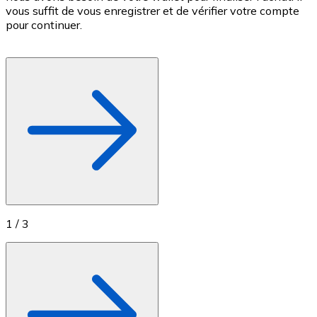
vous suffit de vous enregistrer et de vérifier votre compte
d
Achetez des cartes-cadeaux de vos marques préférées
pour continuer.
c
p
Aller à la boutique de cartes-cadeaux
1
/
3