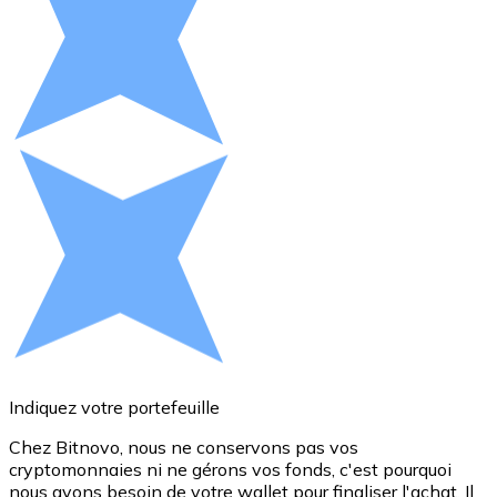
Voir toutes
Coupons crypto
Achetez des cryptomonnaies en espèces et d'autres m
Acheter avec espèces
Virement SEPA
Ajoutez des fonds à votre compte Bitnovo ou effectuez 
Acheter avec virement bancaire
Carte de crédit / débit
Utilisez les cartes Visa et Mastercard pour acheter des
Acheter avec carte
Indiquez votre portefeuille
Boutique - Cartes
Chez Bitnovo, nous ne conservons pas vos
cryptomonnaies ni ne gérons vos fonds, c'est pourquoi
d
Nouveau
nous avons besoin de votre wallet pour finaliser l'achat. Il
a