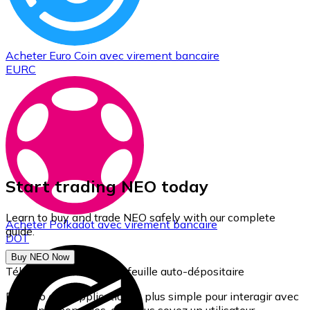
Acheter
Euro Coin
avec virement bancaire
EURC
Start trading NEO today
Learn to buy and trade NEO safely with our complete
Acheter
Polkadot
avec virement bancaire
guide.
DOT
Buy NEO Now
Téléchargez notre portefeuille auto-dépositaire
Bitnovo est l'application la plus simple pour interagir avec