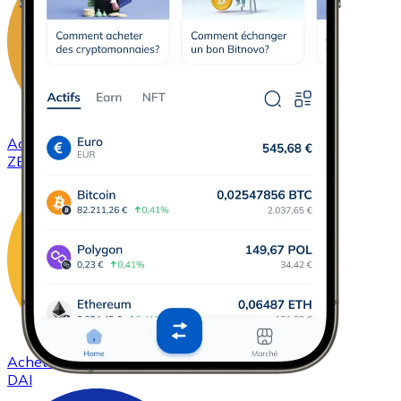
Acheter
ZCash
avec virement bancaire
ZEC
Acheter
DAI
avec virement bancaire
DAI