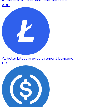
Acheter
XRP
avec virement bancaire
XRP
Acheter
Litecoin
avec virement bancaire
LTC