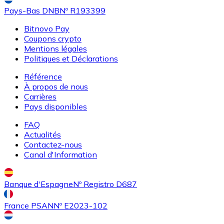
Pays-Bas DNB
Nº R193399
Bitnovo Pay
Coupons crypto
Mentions légales
Politiques et Déclarations
Référence
Acheter
Uniswap
avec virement bancaire
À propos de nous
UNI
Carrières
Pays disponibles
FAQ
Actualités
Contactez-nous
Canal d'Information
Banque d'Espagne
Nº Registro D687
Acheter
Ethereum Classic
avec virement bancaire
France PSAN
Nº E2023-102
ETC