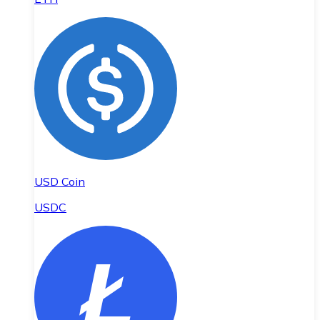
USD Coin
USDC