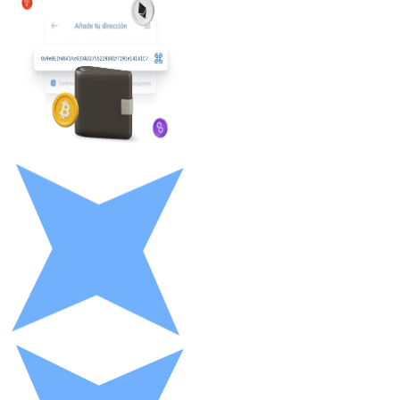
Litecoin
LTC
XRP
XRP