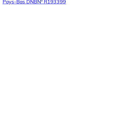
Pays-Bas DNB
Nº R193399
Acheter
Algorand
avec virement bancaire
ALGO
Acheter
Tezos
avec virement bancaire