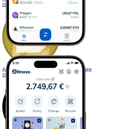
DASH
Acheter
Dogecoin
avec virement bancaire
DOGE