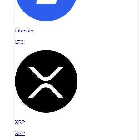
Litecoin
LTC
XRP
XRP