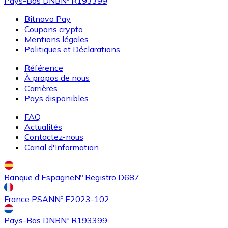
Pays-Bas DNB
Nº R193399
Bitnovo Pay
Coupons crypto
Mentions légales
Politiques et Déclarations
Référence
À propos de nous
Acheter
Uniswap
avec virement bancaire
Carrières
UNI
Pays disponibles
FAQ
Actualités
Contactez-nous
Canal d'Information
Banque d'Espagne
Nº Registro D687
France PSAN
Nº E2023-102
Acheter
Ethereum Classic
avec virement bancaire
ETC
Pays-Bas DNB
Nº R193399