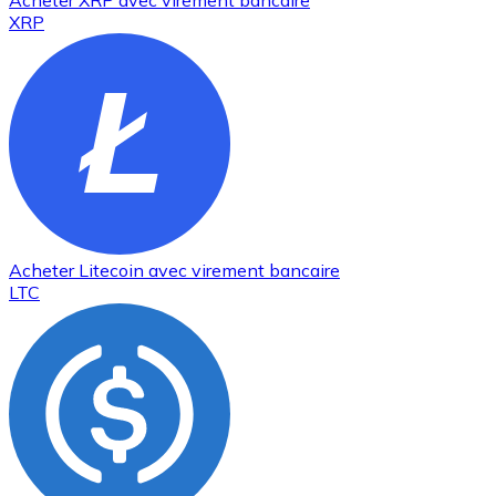
Acheter
XRP
avec virement bancaire
XRP
Acheter
Litecoin
avec virement bancaire
LTC