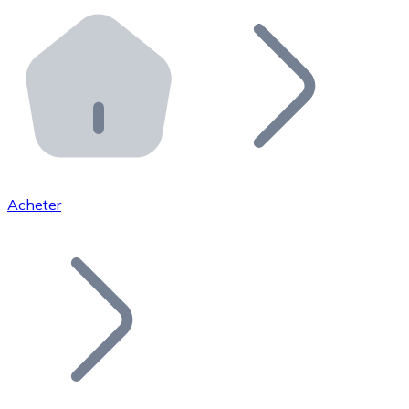
Effectuez des opérations de plus grande envergure. O
Distributeurs automatiques Bitnovo
Intégrez un ATM Bitnovo dans votre entreprise et per
API Bitnovo
Intégrez notre API dans votre écosystème.
Devenir Distributeur
Rejoignez notre réseau de distributeurs et commercialis
Acheter
Lister un Token
Ajoutez le token de votre projet à notre service d'acha