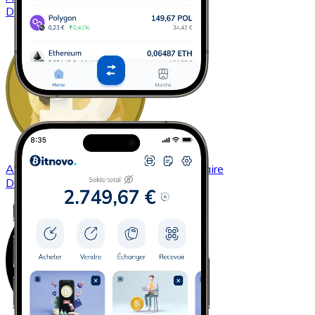
DASH
Acheter
Dogecoin
avec virement bancaire
DOGE