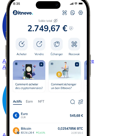
Acheter
Cardano
avec virement bancaire
ADA
Acheter
Dash
avec virement bancaire