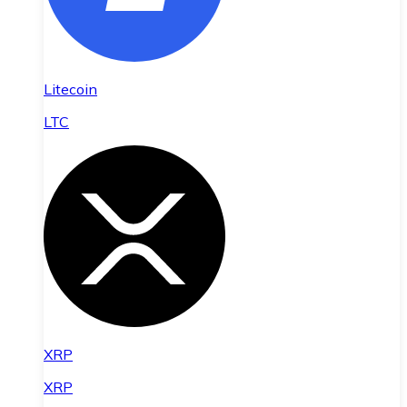
Litecoin
LTC
XRP
XRP