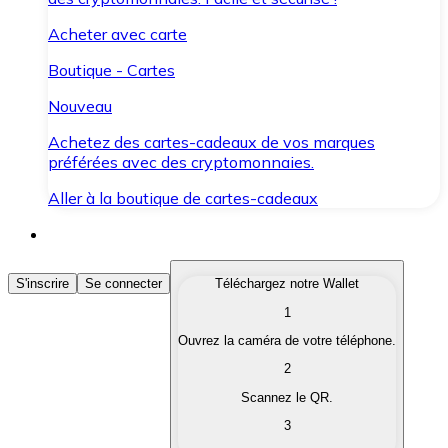
Acheter avec carte
Boutique - Cartes
Nouveau
Achetez des cartes-cadeaux de vos marques
préférées avec des cryptomonnaies.
Aller à la boutique de cartes-cadeaux
Acheter des Cryptomonnaies
S'inscrire
Se connecter
Téléchargez notre Wallet
1
Achetez les cryptomonnaies qui vous intéressent rapid
Ouvrez la caméra de votre téléphone.
Vendre des Cryptomonnaies
2
Convertissez vos cryptomonnaies en monnaie fiduciair
Scannez le QR.
3
Échanger (Swap)