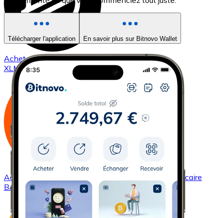
expérimenté ou que vous commenciez tout juste.
Télécharger l'application
En savoir plus sur Bitnovo Wallet
Acheter
Stellar
avec virement bancaire
XLM
Acheter
Basic Attention Token
avec virement bancaire
BAT