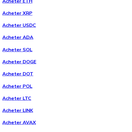
Acheter ETH
Acheter XRP
Acheter
Chainlink
avec virement bancaire
Acheter USDC
LINK
Acheter ADA
Acheter SOL
Acheter DOGE
Acheter DOT
Acheter POL
Acheter
Wrapped Bitcoin
avec virement bancaire
Acheter LTC
WBTC
Acheter LINK
Acheter AVAX