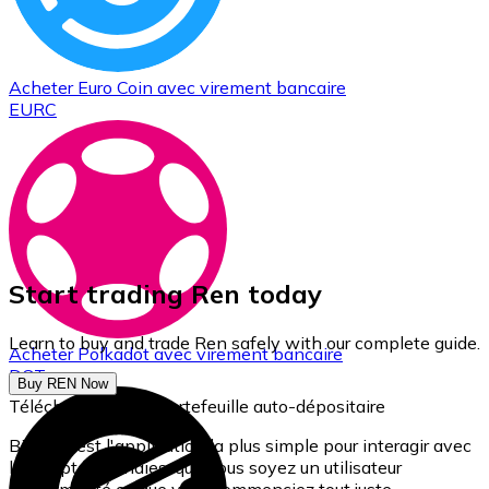
Acheter
Euro Coin
avec virement bancaire
EURC
Start trading Ren today
Learn to buy and trade Ren safely with our complete guide.
Acheter
Polkadot
avec virement bancaire
DOT
Buy REN Now
Téléchargez notre portefeuille auto-dépositaire
Bitnovo est l'application la plus simple pour interagir avec
les cryptomonnaies, que vous soyez un utilisateur