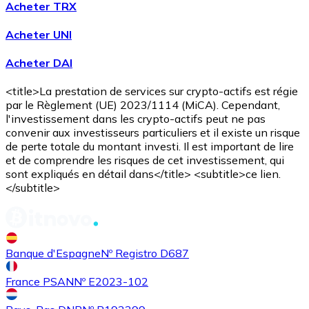
Acheter TRX
Acheter UNI
Acheter DAI
Acheter
Avalanche
avec virement bancaire
<title>La prestation de services sur crypto-actifs est régie
AVAX
par le Règlement (UE) 2023/1114 (MiCA). Cependant,
l'investissement dans les crypto-actifs peut ne pas
convenir aux investisseurs particuliers et il existe un risque
de perte totale du montant investi. Il est important de lire
et de comprendre les risques de cet investissement, qui
sont expliqués en détail dans</title> <subtitle>ce lien.
</subtitle>
Acheter
Shiba Inu
avec virement bancaire
Banque d'Espagne
Nº Registro D687
SHIB
France PSAN
Nº E2023-102