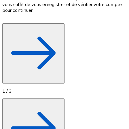
vous suffit de vous enregistrer et de vérifier votre compte
d
Achetez des cartes-cadeaux de vos marques préférées
pour continuer.
c
p
Aller à la boutique de cartes-cadeaux
1
/
3