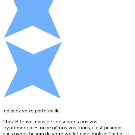
Voir toutes
Coupons crypto
Achetez des cryptomonnaies en espèces et d'autres m
Acheter avec espèces
Virement SEPA
Ajoutez des fonds à votre compte Bitnovo ou effectuez 
Acheter avec virement bancaire
Carte de crédit / débit
Utilisez les cartes Visa et Mastercard pour acheter des
Acheter avec carte
Indiquez votre portefeuille
Boutique - Cartes
Chez Bitnovo, nous ne conservons pas vos
cryptomonnaies ni ne gérons vos fonds, c'est pourquoi
d
Nouveau
nous avons besoin de votre wallet pour finaliser l'achat. Il
a