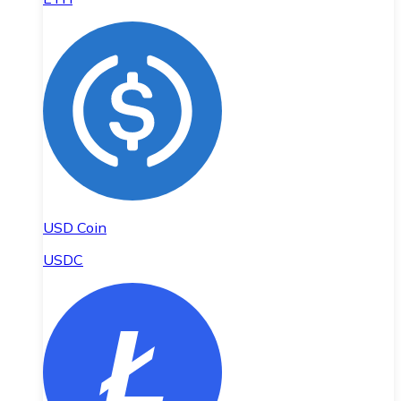
USD Coin
USDC