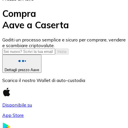
Compra
Aave a Caserta
USD Coin
Goditi un processo semplice e sicuro per comprare, vendere
e scambiare criptovalute.
USDC
Inizia
Dettagli prezzo Aave
Scarica il nostro Wallet di auto-custodia
Disponibile su
App Store
Litecoin