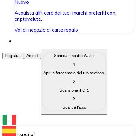
Nuovo
Acquista gift card dei tuoi marchi preferiti con
criptovalute.
Vai al negozio di carte regalo
Acquista Criptovalute
Registrati
Accedi
Scarica il nostro Wallet
1
Acquista le criptovalute che ti interessano in modo rapi
Apri la fotocamera del tuo telefono.
Vendi Criptovalute
2
Converti le tue criptovalute in valuta fiat quando ne ha
Scansiona il QR.
3
Scambia (Swap)
Scarica l'app.
Scambia una criptovaluta con un'altra istantaneamente
Wallet Bitnovo
Conserva le tue cripto in un Wallet self-custodial.
Español