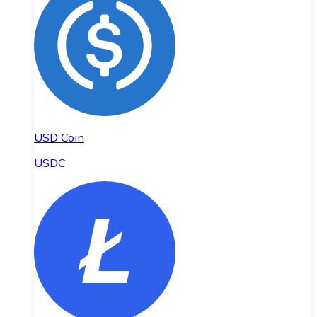
USD Coin
USDC