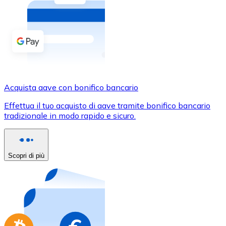
Acquista criptovalute in contanti e altri mezzi di pagam
Acquista con contanti
Bonifico SEPA
Aggiungi fondi al tuo conto Bitnovo o fai acquisti dirett
Acquista con bonifico bancario
Acquista aave con bonifico bancario
Carta di credito / debito
Effettua il tuo acquisto di aave tramite bonifico bancario
Usa le carte Visa e Mastercard per acquistare criptovalut
tradizionale in modo rapido e sicuro.
Acquista con carta
Negozio - Carte regalo
Scopri di più
Nuovo
Acquista gift card dei tuoi marchi preferiti con criptoval
Vai al negozio di carte regalo