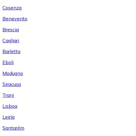
Cosenza
Benevento
Brescia
Cagliari
Barletta
Eboli
Modugno
Siracusa
Trani
Lisboa
Leiría
Santarém