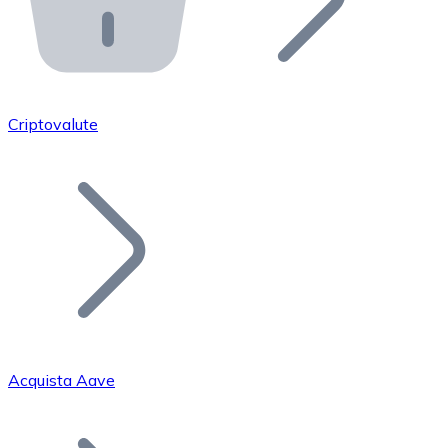
API Bitnovo
Integra la nostra API nel tuo ecosistema.
Diventa Rivenditore
Unisciti alla nostra rete di rivenditori e commercializza i
Criptovalute
Inserisci un Token
Aggiungi il token del tuo progetto al nostro servizio di
Acquista Aave
Bitcoin