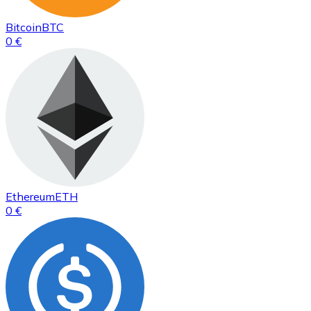
Bitcoin
BTC
0 €
Ethereum
ETH
0 €