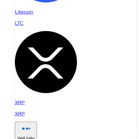
Litecoin
LTC
XRP
XRP
Vedi tutto