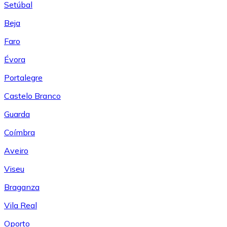
Setúbal
Beja
Faro
Évora
Portalegre
Castelo Branco
Guarda
Coímbra
Aveiro
Viseu
Braganza
Vila Real
Oporto