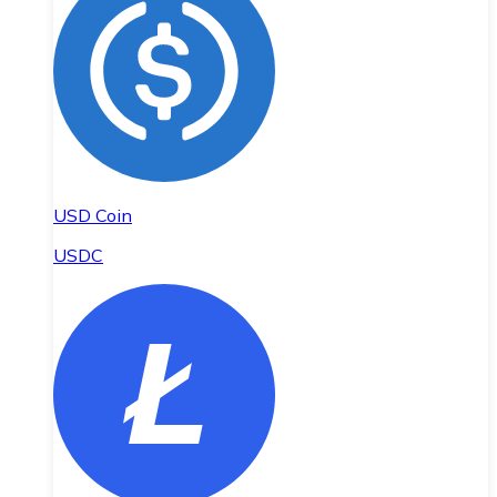
USD Coin
USDC