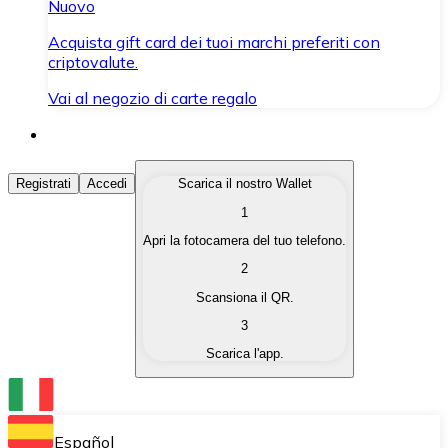
Nuovo
Acquista gift card dei tuoi marchi preferiti con
criptovalute.
Vai al negozio di carte regalo
Acquista Criptovalute
Registrati
Accedi
Scarica il nostro Wallet
1
Acquista le criptovalute che ti interessano in modo rapi
Apri la fotocamera del tuo telefono.
Vendi Criptovalute
2
Converti le tue criptovalute in valuta fiat quando ne ha
Scansiona il QR.
3
Scambia (Swap)
Scarica l'app.
Scambia una criptovaluta con un'altra istantaneamente
Wallet Bitnovo
Conserva le tue cripto in un Wallet self-custodial.
Español