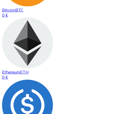
Bitcoin
BTC
0 €
Ethereum
ETH
0 €