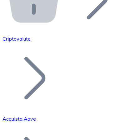
API Bitnovo
Integra la nostra API nel tuo ecosistema.
Diventa Rivenditore
Unisciti alla nostra rete di rivenditori e commercializza i
Criptovalute
Inserisci un Token
Aggiungi il token del tuo progetto al nostro servizio di
Acquista Aave
Bitcoin