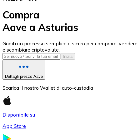
Compra
Aave a Asturias
USD Coin
Goditi un processo semplice e sicuro per comprare, vendere
e scambiare criptovalute.
USDC
Inizia
Dettagli prezzo Aave
Scarica il nostro Wallet di auto-custodia
Disponibile su
App Store
Litecoin