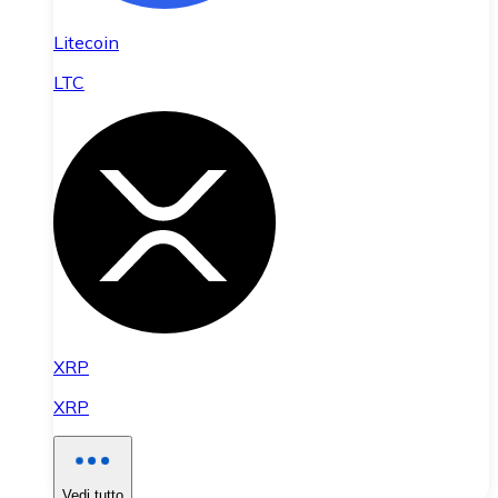
Litecoin
LTC
XRP
XRP
Vedi tutto