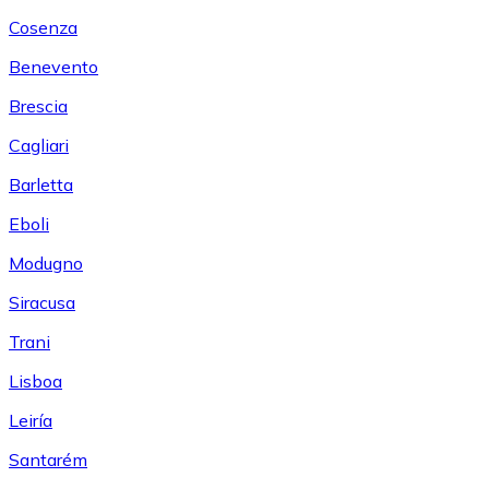
Cosenza
Benevento
Brescia
Cagliari
Barletta
Eboli
Modugno
Siracusa
Trani
Lisboa
Leiría
Santarém