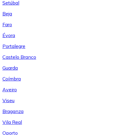
Setúbal
Beja
Faro
Évora
Portalegre
Castelo Branco
Guarda
Coímbra
Aveiro
Viseu
Braganza
Vila Real
Oporto