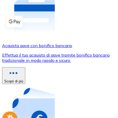
Acquista criptovalute in contanti e altri mezzi di pagam
Acquista con contanti
Bonifico SEPA
Aggiungi fondi al tuo conto Bitnovo o fai acquisti dirett
Acquista con bonifico bancario
Acquista aave con bonifico bancario
Carta di credito / debito
Effettua il tuo acquisto di aave tramite bonifico bancario
Usa le carte Visa e Mastercard per acquistare criptovalut
tradizionale in modo rapido e sicuro.
Acquista con carta
Negozio - Carte regalo
Scopri di più
Nuovo
Acquista gift card dei tuoi marchi preferiti con criptoval
Vai al negozio di carte regalo